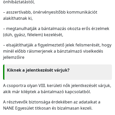
önhibáztatástól,
– asszertívabb, önérvényesítőbb kommunikációt
alakíthatnak ki,
– megtanulhatják a bántalmazás okozta erős érzelmek
(düh, gyász, félelem) kezelését,
– elsajátíthatják a figyelmeztető jelek felismerését, hogy
minél előbb ráismerjenek a bánztalmazó viselkedés
jellemzőire
Kiknek a jelentkezését várjuk?
A csoportra olyan VIII. kerületi nők jelentkezését várjuk,
akik már kiléptek a bántalmazó kapcsolatból.
A résztvevők biztonsága érdekében az adataikat a
NANE Egyesület titkosan és bizalmasan kezeli.