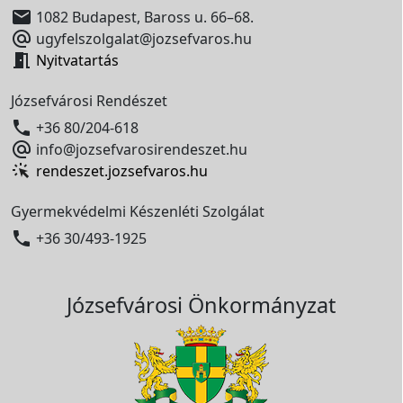

1082 Budapest, Baross u. 66–68.

ugyfelszolgalat@jozsefvaros.hu

Nyitvatartás
Józsefvárosi Rendészet

+36 80/204-618

info@jozsefvarosirendeszet.hu
rendeszet.jozsefvaros.hu
Gyermekvédelmi Készenléti Szolgálat

+36 30/493-1925
Józsefvárosi Önkormányzat