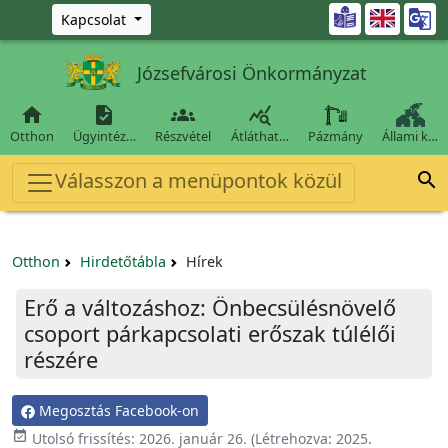
Ugrás a fő tartalomra

Kapcsolat
Józsefvárosi Önkormányzat




Otthon
Ügyintéz…
Részvétel
Átláthat…
Pázmány
Állami k…
Válasszon a menüpontok közül

Otthon
Hirdetőtábla
Hírek
Erő a változáshoz: Önbecsülésnövelő
csoport párkapcsolati erőszak túlélői
részére
Megosztás Facebook-on

Utolsó frissítés:
2026. január 26.
(Létrehozva:
2025.