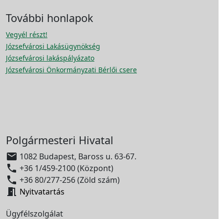
További honlapok
Vegyél részt!
Józsefvárosi Lakásügynökség
Józsefvárosi lakáspályázato
Józsefvárosi Önkormányzati Bérlői csere
Polgármesteri Hivatal

1082 Budapest, Baross u. 63-67.

+36 1/459-2100 (Központ)

+36 80/277-256 (Zöld szám)

Nyitvatartás
Ügyfélszolgálat