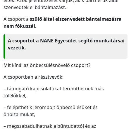
éltek. Azok jelentkezését várjuk, akik partnerük által
szenvedtek el bántalmazást.
A csoport a
szülő által elszenvedett bántalmazásra
nem fókuszál.
A csoportot a NANE Egyesület segítő munkatársai
vezetik.
Mit kínál az önbecsülésnövelő csoport?
A csoportban a résztvevők:
– támogató kapcsolatokat teremthetnek más
túlélőkkel,
– felépíthetik lerombolt önbecsülésüket és
önbizalmukat,
– megszabadulhatnak a bűntudattól és az