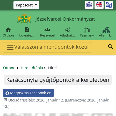
Ugrás a fő tartalomra

Kapcsolat
Józsefvárosi Önkormányzat




Otthon
Ügyintéz…
Részvétel
Átláthat…
Pázmány
Állami k…
Válasszon a menüpontok közül

Otthon
Hirdetőtábla
Hírek
Karácsonyfa gyűjtőpontok a kerületben
Megosztás Facebook-on

Utolsó frissítés:
2026. január 12.
(Létrehozva:
2026. január
12.
)