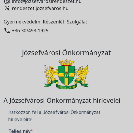

info@jozsefvarosirendeszet.hu
rendeszet.jozsefvaros.hu
Gyermekvédelmi Készenléti Szolgálat

+36 30/493-1925
Józsefvárosi Önkormányzat
A Józsefvárosi Önkormányzat hírlevelei
Iratkozzon fel a Józsefvárosi Önkormányzat
hírleveleire!
Teljes név