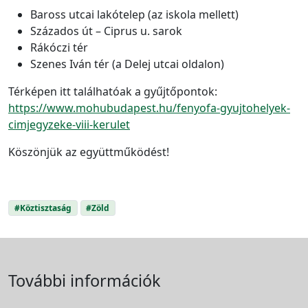
Baross utcai lakótelep (az iskola mellett)
Százados út – Ciprus u. sarok
Rákóczi tér
Szenes Iván tér (a Delej utcai oldalon)
Térképen itt találhatóak a gyűjtőpontok:
https://www.mohubudapest.hu/fenyofa-gyujtohelyek-
cimjegyzeke-viii-kerulet
Köszönjük az együttműködést!
#Köztisztaság
#Zöld
További információk