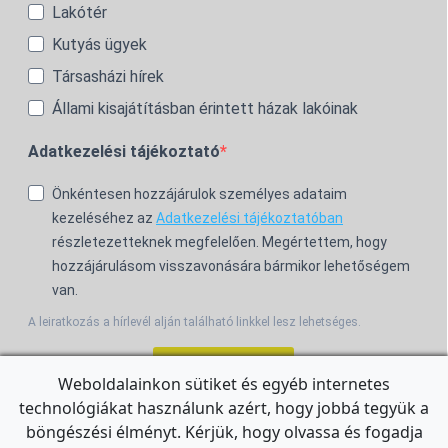
Lakótér
Kutyás ügyek
Társasházi hírek
Állami kisajátításban érintett házak lakóinak
Adatkezelési tájékoztató
Önkéntesen hozzájárulok személyes adataim
kezeléséhez az
Adatkezelési tájékoztatóban
részletezetteknek megfelelően. Megértettem, hogy
hozzájárulásom visszavonására bármikor lehetőségem
van.
A leiratkozás a hírlevél alján található linkkel lesz lehetséges.
Feliratkozom!
Weboldalainkon sütiket és egyéb internetes
technológiákat használunk azért, hogy jobbá tegyük a
For the English Newsletter, click
HERE.
böngészési élményt. Kérjük, hogy olvassa és fogadja