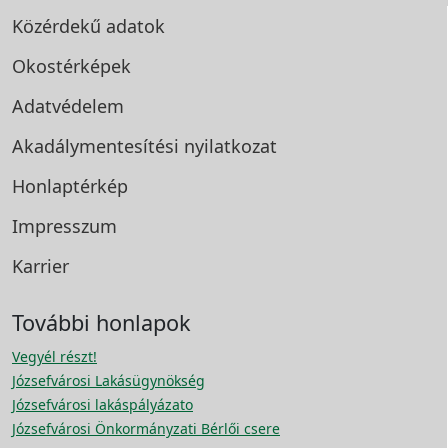
Közérdekű adatok
Okostérképek
Adatvédelem
Akadálymentesítési
nyilatkozat
Honlaptérkép
Impresszum
Karrier
További honlapok
Vegyél részt!
Józsefvárosi Lakásügynökség
Józsefvárosi lakáspályázato
Józsefvárosi Önkormányzati Bérlői csere