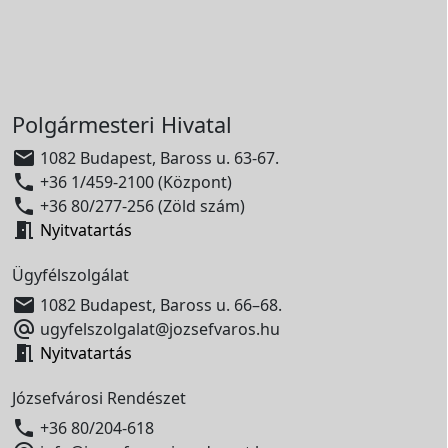
Polgármesteri Hivatal

1082 Budapest, Baross u. 63-67.

+36 1/459-2100 (Központ)

+36 80/277-256 (Zöld szám)

Nyitvatartás
Ügyfélszolgálat

1082 Budapest, Baross u. 66–68.

ugyfelszolgalat@jozsefvaros.hu

Nyitvatartás
Józsefvárosi Rendészet

+36 80/204-618