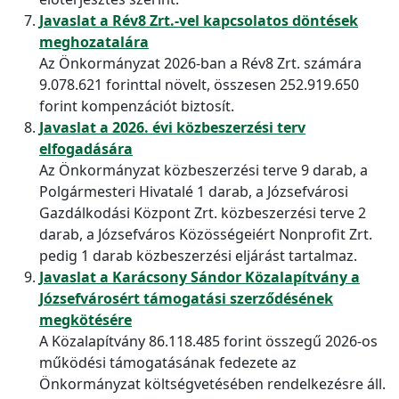
Javaslat a Rév8 Zrt.-vel kapcsolatos döntések
meghozatalára
Az Önkormányzat 2026-ban a Rév8 Zrt. számára
9.078.621 forinttal növelt, összesen 252.919.650
forint kompenzációt biztosít.
Javaslat a 2026. évi közbeszerzési terv
elfogadására
Az Önkormányzat közbeszerzési terve 9 darab, a
Polgármesteri Hivatalé 1 darab, a Józsefvárosi
Gazdálkodási Központ Zrt. közbeszerzési terve 2
darab, a Józsefváros Közösségeiért Nonprofit Zrt.
pedig 1 darab közbeszerzési eljárást tartalmaz.
Javaslat a Karácsony Sándor Közalapítvány a
Józsefvárosért támogatási szerződésének
megkötésére
A Közalapítvány 86.118.485 forint összegű 2026-os
működési támogatásának fedezete az
Önkormányzat költségvetésében rendelkezésre áll.