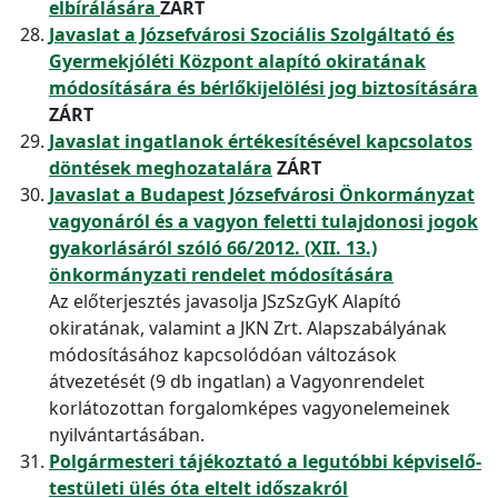
elbírálására
ZÁRT
Javaslat a Józsefvárosi Szociális Szolgáltató és
Gyermekjóléti Központ alapító okiratának
módosítására és bérlőkijelölési jog biztosítására
ZÁRT
Javaslat ingatlanok értékesítésével kapcsolatos
döntések meghozatalára
ZÁRT
Javaslat a Budapest Józsefvárosi Önkormányzat
vagyonáról és a vagyon feletti tulajdonosi jogok
gyakorlásáról szóló 66/2012. (XII. 13.)
önkormányzati rendelet módosítására
Az előterjesztés javasolja JSzSzGyK Alapító
okiratának, valamint a JKN Zrt. Alapszabályának
módosításához kapcsolódóan változások
átvezetését (9 db ingatlan) a Vagyonrendelet
korlátozottan forgalomképes vagyonelemeinek
nyilvántartásában.
Polgármesteri tájékoztató a legutóbbi képviselő-
testületi ülés óta eltelt időszakról