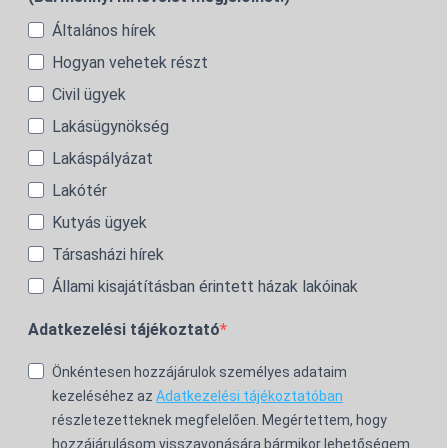
Általános hírek
Hogyan vehetek részt
Civil ügyek
Lakásügynökség
Lakáspályázat
Lakótér
Kutyás ügyek
Társasházi hírek
Állami kisajátításban érintett házak lakóinak
Adatkezelési tájékoztató
Önkéntesen hozzájárulok személyes adataim
kezeléséhez az
Adatkezelési tájékoztatóban
részletezetteknek megfelelően. Megértettem, hogy
hozzájárulásom visszavonására bármikor lehetőségem