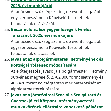
2025. évi munkájáról
A tanácsnok szükség szerint, de évente legalább
egyszer beszámol a Képviselő-testületnek
feladatának ellátásáról.
Beszámoló az Esélyegyenlőségért Felelős
Tanácsnok 2025. évi munkájáról
A tanácsnok szükség szerint, de évente legalább
egyszer beszámol a Képviselő-testületnek
feladatának ellátásáról.
Javaslat az alpolgármesterek illetményének és
költségtérítésének módosítására
Az előterjesztés javasolja a polgármesteri illetmény
90%-ának megfelelő, 2.702.800 forint illetmény és
405.420 forint költségtérítés meghatározását az
alpolgármesterek részére.
Javaslat a Józsefvárosi Szociális Szolgáltató és
Gyermekjóléti Központ intézmény-vezetői
munkakörének ellátására vonatkozó pályázat