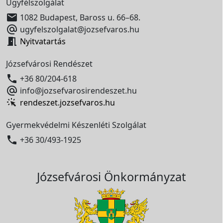
Ügyfélszolgálat

1082 Budapest, Baross u. 66–68.

ugyfelszolgalat@jozsefvaros.hu

Nyitvatartás
Józsefvárosi Rendészet

+36 80/204-618

info@jozsefvarosirendeszet.hu
rendeszet.jozsefvaros.hu
Gyermekvédelmi Készenléti Szolgálat

+36 30/493-1925
Józsefvárosi Önkormányzat