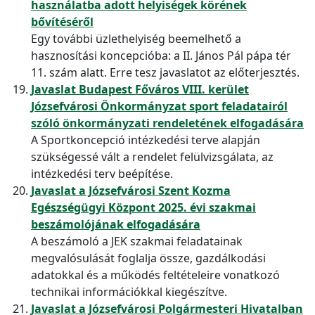
használatba adott helyiségek körének
bővítéséről
Egy további üzlethelyiség beemelhető a
hasznosítási koncepcióba: a II. János Pál pápa tér
11. szám alatt. Erre tesz javaslatot az előterjesztés.
Javaslat Budapest Főváros VIII. kerület
Józsefvárosi Önkormányzat sport feladatairól
szóló önkormányzati rendeletének elfogadására
A Sportkoncepció intézkedési terve alapján
szükségessé vált a rendelet felülvizsgálata, az
intézkedési terv beépítése.
Javaslat a Józsefvárosi Szent Kozma
Egészségügyi Központ 2025. évi szakmai
beszámolójának elfogadására
A beszámoló a JEK szakmai feladatainak
megvalósulását foglalja össze, gazdálkodási
adatokkal és a működés feltételeire vonatkozó
technikai információkkal kiegészítve.
Javaslat a Józsefvárosi Polgármesteri Hivatalban