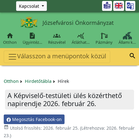
Ugrás a fő tartalomra

Kapcsolat
Józsefvárosi Önkormányzat




Otthon
Ügyintéz…
Részvétel
Átláthat…
Pázmány
Állami k…
Válasszon a menüpontok közül

Otthon
Hirdetőtábla
Hírek
A Képviselő-testületi ülés közérthető
napirendje 2026. február 26.
Megosztás Facebook-on

Utolsó frissítés:
2026. február 25.
(Létrehozva:
2026. február
23.
)