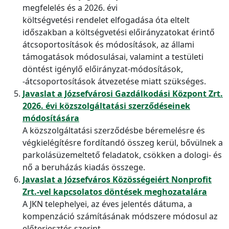
megfelelés és a 2026. évi
költségvetési rendelet elfogadása óta eltelt
időszakban a költségvetési előirányzatokat érintő
átcsoportosítások és módosítások, az állami
támogatások módosulásai, valamint a testületi
döntést igénylő előirányzat-módosítások,
-átcsoportosítások átvezetése miatt szükséges.
Javaslat a Józsefvárosi Gazdálkodási Központ Zrt.
2026. évi közszolgáltatási szerződéseinek
módosítására
A közszolgáltatási szerződésbe béremelésre és
végkielégítésre fordítandó összeg kerül, bővülnek a
parkolásüzemeltető feladatok, csökken a dologi- és
nő a beruházás kiadás összege.
Javaslat a Józsefváros Közösségeiért Nonprofit
Zrt.-vel kapcsolatos döntések meghozatalára
A JKN telephelyei, az éves jelentés dátuma, a
kompenzáció számításának módszere módosul az
előterjesztés szerint.