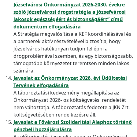
Józsefvárosi Önkormányzat 2026-2030. évekre
szóló Józsefvárosi drogstratégia a józsefvárosi
lakosok egészségéért és biztonságáért” című
dokumentum elfogadására
A Stratégia megvalósítása a KEF koordinálásával és
a partnerek aktív részvételével biztosítja, hogy
Józsefváros hatékonyan tudjon fellépni a
drogproblémával szemben, és egy biztonságosabb,
támogatóbb környezetet teremtsen minden lakos
számára.
Javaslat az Önkormányzat 2026. évi Üdültetési
Tervének elfogadására
A táboroztatási kedvezmény megállapítása az
Önkormányzat 2026- os költségvetési rendeletét
nem változtatja. A táboroztatás fedezete a JKN Zrt.
költségvetésében rendelkezésre áll.
Javaslat a Fővárosi Szolidaritási Alaphoz történő
pénzbeli hozzájárulásra
Az előterjesztés javasolja, hogy az Önkormányzat