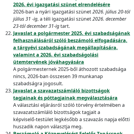
2026. évi igazgatási szünet elrendelésére
2026-ban a nyári igazgatási szünet
2026. július 20-tól
július 31 -ig
, a téli igazgatási szünet
2026. december
23-tól december 31-ig
tart.
Javaslat a polgármester 2025. évi szabadságának
felhasználásáról szóló beszámoló elfogadására,
a tárgyévi szabadságának megállapítására,
valamint a 2026. évi szabadságolási
ütemtervének jóváhagyására
A polgármesternek 2025-ből áthozott szabadsága
nincs, 2026-ban összesen 39 munkanap
szabadságra jogosult.
Javaslat a szavazatszámláló bizottságok
tagjainak és póttagjainak megválasztására
A választási eljárásról szóló törvény értelmében a
szavazatszámláló bizottságok tagjait a
képviselő-testület legkésőbb a szavazás napja előtti
huszadik napon választja meg.
Beszámoló a Köznevelésért Felelős Tanácsnok