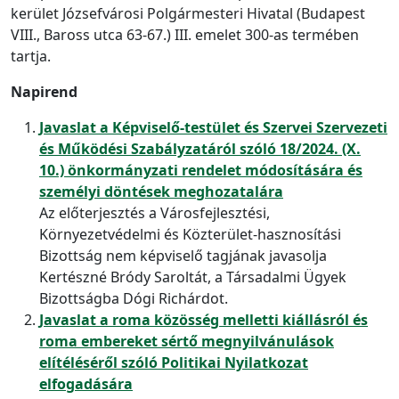
kerület Józsefvárosi Polgármesteri Hivatal (Budapest
VIII., Baross utca 63-67.) III. emelet 300-as termében
tartja.
Napirend
Javaslat a Képviselő-testület és Szervei Szervezeti
és Működési Szabályzatáról szóló 18/2024. (X.
10.) önkormányzati rendelet módosítására és
személyi döntések meghozatalára
Az előterjesztés a Városfejlesztési,
Környezetvédelmi és Közterület-hasznosítási
Bizottság nem képviselő tagjának javasolja
Kertészné Bródy Saroltát, a Társadalmi Ügyek
Bizottságba Dógi Richárdot.
Javaslat a roma közösség melletti kiállásról és
roma embereket sértő megnyilvánulások
elítéléséről szóló Politikai Nyilatkozat
elfogadására