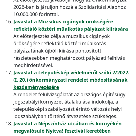
2026-ban is járuljon hozzá a Szolidaritási Alaphoz
10.000.000 forinttal.
Javaslat a Muzsikus cigányok örökségére
reflektáló köztéri műalkotás pályázat kiírására
Az előterjesztés célja a muzsikus cigányok
örökségére reflektáló köztéri műalkotás
pályázatának újbóli kiírása pontosított,
részletesebben meghatározott pályázati felhívás
meghirdetésével.
Javaslat a településkép védelméről szóló 2/2022.
(I. 20.) önkormányzati rendelet módosításának
kezdeményezésére
A rendelet felülvizsgálatát az országos építésügyi
jogszabályi környezet átalakulása indokolja, a
településképi szabályozást érintő változás helyi
jogszabályban történő átvezetése szükséges.
Javaslat a Népszínház utcában és környékén
megvalósuló Nyitva! fesztivál keretében