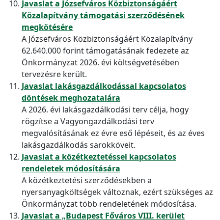
Javaslat a Józsefváros Közbiztonságáért
Közalapítvány támogatási szerződésének
megkötésére
A Józsefváros Közbiztonságáért Közalapítvány
62.640.000 forint támogatásának fedezete az
Önkormányzat 2026. évi költségvetésében
tervezésre került.
Javaslat lakásgazdálkodással kapcsolatos
döntések meghozatalára
A 2026. évi lakásgazdálkodási terv célja, hogy
rögzítse a Vagyongazdálkodási terv
megvalósításának ez évre eső lépéseit, és az éves
lakásgazdálkodás sarokköveit.
Javaslat a közétkeztetéssel kapcsolatos
rendeletek módosítására
A közétkeztetési szerződésekben a
nyersanyagköltségek változnak, ezért szükséges az
Önkormányzat több rendeletének módosítása.
Javaslat a „Budapest Főváros VIII. kerület