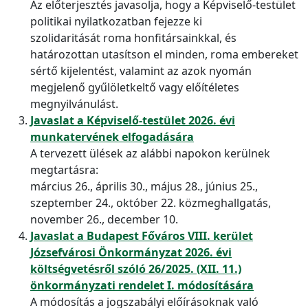
Az előterjesztés javasolja, hogy a Képviselő-testület
politikai nyilatkozatban fejezze ki
szolidaritását roma honfitársainkkal, és
határozottan utasítson el minden, roma embereket
sértő kijelentést, valamint az azok nyomán
megjelenő gyűlöletkeltő vagy előítéletes
megnyilvánulást.
Javaslat a Képviselő-testület 2026. évi
munkatervének elfogadására
A tervezett ülések az alábbi napokon kerülnek
megtartásra:
március 26., április 30., május 28., június 25.,
szeptember 24., október 22. közmeghallgatás,
november 26., december 10.
Javaslat a Budapest Főváros VIII. kerület
Józsefvárosi Önkormányzat 2026. évi
költségvetésről szóló 26/2025. (XII. 11.)
önkormányzati rendelet I. módosítására
A módosítás a jogszabályi előírásoknak való