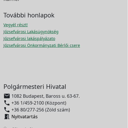
További honlapok
Vegyél részt!
Józsefvárosi Lakásügynökség
Józsefvárosi lakáspályázato
Józsefvárosi Önkormányzati Bérlői csere
Polgármesteri Hivatal

1082 Budapest, Baross u. 63-67.

+36 1/459-2100 (Központ)

+36 80/277-256 (Zöld szám)

Nyitvatartás