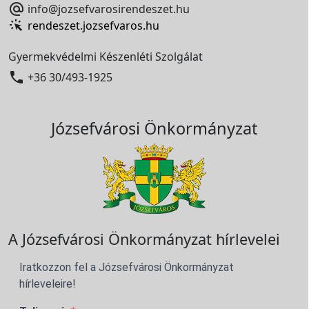

info@jozsefvarosirendeszet.hu
rendeszet.jozsefvaros.hu
Gyermekvédelmi Készenléti Szolgálat

+36 30/493-1925
Józsefvárosi Önkormányzat
A Józsefvárosi Önkormányzat hírlevelei
Iratkozzon fel a Józsefvárosi Önkormányzat
hírleveleire!