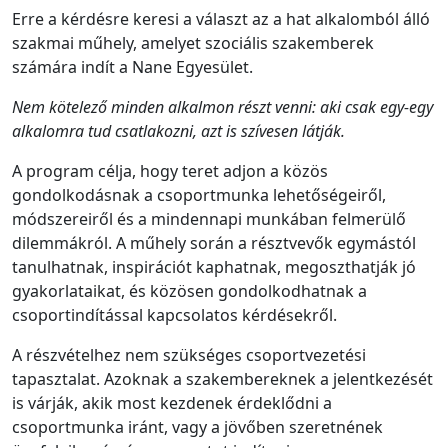
Erre a kérdésre keresi a választ az a hat alkalomból álló
szakmai műhely, amelyet szociális szakemberek
számára indít a Nane Egyesület.
Nem kötelező minden alkalmon részt venni: aki csak egy-egy
alkalomra tud csatlakozni, azt is szívesen látják.
A program célja, hogy teret adjon a közös
gondolkodásnak a csoportmunka lehetőségeiről,
módszereiről és a mindennapi munkában felmerülő
dilemmákról. A műhely során a résztvevők egymástól
tanulhatnak, inspirációt kaphatnak, megoszthatják jó
gyakorlataikat, és közösen gondolkodhatnak a
csoportindítással kapcsolatos kérdésekről.
A részvételhez nem szükséges csoportvezetési
tapasztalat. Azoknak a szakembereknek a jelentkezését
is várják, akik most kezdenek érdeklődni a
csoportmunka iránt, vagy a jövőben szeretnének