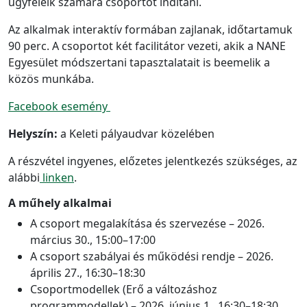
ügyfeleik számára csoportot indítani.
Az alkalmak interaktív formában zajlanak, időtartamuk
90 perc. A csoportot két facilitátor vezeti, akik a NANE
Egyesület módszertani tapasztalatait is beemelik a
közös munkába.
Facebook esemény
Helyszín:
a Keleti pályaudvar közelében
A részvétel ingyenes, előzetes jelentkezés szükséges, az
alábbi
linken
.
A műhely alkalmai
A csoport megalakítása és szervezése – 2026.
március 30., 15:00–17:00
A csoport szabályai és működési rendje – 2026.
április 27., 16:30–18:30
Csoportmodellek (Erő a változáshoz
programmodellek) – 2026. június 1., 16:30–18:30