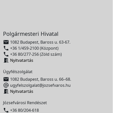
Polgármesteri Hivatal

1082 Budapest, Baross u. 63-67.

+36 1/459-2100 (Központ)

+36 80/277-256 (Zöld szám)

Nyitvatartás
Ügyfélszolgálat

1082 Budapest, Baross u. 66–68.

ugyfelszolgalat@jozsefvaros.hu

Nyitvatartás
Józsefvárosi Rendészet

+36 80/204-618