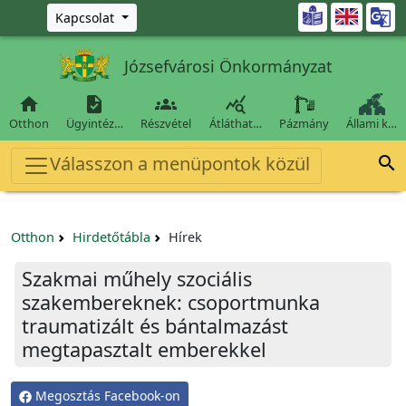
Ugrás a fő tartalomra

Kapcsolat
Józsefvárosi Önkormányzat




Otthon
Ügyintéz…
Részvétel
Átláthat…
Pázmány
Állami k…
Válasszon a menüpontok közül

Otthon
Hirdetőtábla
Hírek
Szakmai műhely szociális
szakembereknek: csoportmunka
traumatizált és bántalmazást
megtapasztalt emberekkel
Megosztás Facebook-on