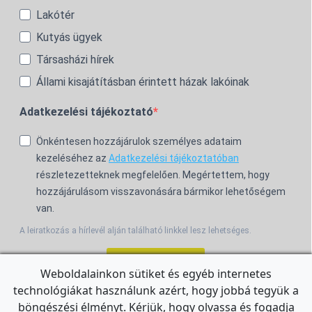
Lakótér
Kutyás ügyek
Társasházi hírek
Állami kisajátításban érintett házak lakóinak
Adatkezelési tájékoztató
Önkéntesen hozzájárulok személyes adataim
kezeléséhez az
Adatkezelési tájékoztatóban
részletezetteknek megfelelően. Megértettem, hogy
hozzájárulásom visszavonására bármikor lehetőségem
van.
A leiratkozás a hírlevél alján található linkkel lesz lehetséges.
Feliratkozom!
Weboldalainkon sütiket és egyéb internetes
technológiákat használunk azért, hogy jobbá tegyük a
For the English Newsletter, click
HERE.
böngészési élményt. Kérjük, hogy olvassa és fogadja