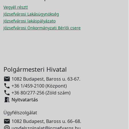
Vegyél részt!
Józsefvárosi Lakásügynökség
Józsefvárosi lakáspályázato
Józsefvárosi Önkormányzati Bérlői csere
Polgármesteri Hivatal

1082 Budapest, Baross u. 63-67.

+36 1/459-2100 (Központ)

+36 80/277-256 (Zöld szám)

Nyitvatartás
Ügyfélszolgálat

1082 Budapest, Baross u. 66–68.

ugyfelszolgalat@jozsefvaros.hu