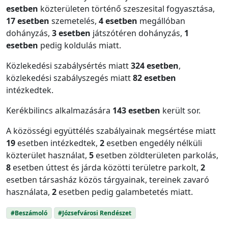
esetben
közterületen történő szeszesital fogyasztása,
17 esetben
szemetelés,
4 esetben
megállóban
dohányzás,
3 esetben
játszótéren dohányzás,
1
esetben
pedig koldulás miatt.
Közlekedési szabálysértés miatt
324 esetben
,
közlekedési szabályszegés miatt
82 esetben
intézkedtek.
Kerékbilincs alkalmazására
143 esetben
került sor.
A közösségi együttélés szabályainak megsértése miatt
19
esetben intézkedtek,
2
esetben engedély nélküli
közterület használat,
5
esetben zöldterületen parkolás,
8
esetben úttest és járda közötti területre parkolt,
2
esetben társasház közös tárgyainak, tereinek zavaró
használata,
2
esetben pedig galambetetés miatt.
#Beszámoló
#Józsefvárosi Rendészet