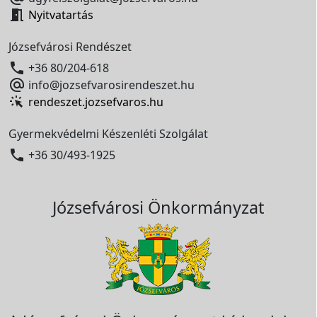

Nyitvatartás
Józsefvárosi Rendészet

+36 80/204-618

info@jozsefvarosirendeszet.hu
rendeszet.jozsefvaros.hu
Gyermekvédelmi Készenléti Szolgálat

+36 30/493-1925
Józsefvárosi Önkormányzat