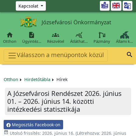
Ugrás a fő tartalomra

Kapcsolat
Józsefvárosi Önkormányzat




Otthon
Ügyintéz…
Részvétel
Átláthat…
Pázmány
Állami k…
Válasszon a menüpontok közül

Otthon
Hirdetőtábla
Hírek
A Józsefvárosi Rendészet 2026. június
01. – 2026. június 14. közötti
intézkedési statisztikája
Megosztás Facebook-on

Utolsó frissítés:
2026. június 16.
(Létrehozva:
2026. június