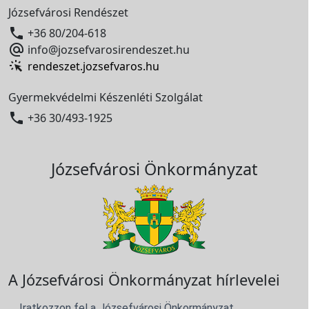
Józsefvárosi Rendészet

+36 80/204-618

info@jozsefvarosirendeszet.hu
rendeszet.jozsefvaros.hu
Gyermekvédelmi Készenléti Szolgálat

+36 30/493-1925
Józsefvárosi Önkormányzat
A Józsefvárosi Önkormányzat hírlevelei
Iratkozzon fel a Józsefvárosi Önkormányzat