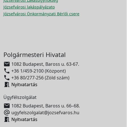
Józsefvárosi Lakásügynökség
Józsefvárosi lakáspályázato
Józsefvárosi Önkormányzati Bérlői csere
Polgármesteri Hivatal

1082 Budapest, Baross u. 63-67.

+36 1/459-2100 (Központ)

+36 80/277-256 (Zöld szám)

Nyitvatartás
Ügyfélszolgálat

1082 Budapest, Baross u. 66–68.

ugyfelszolgalat@jozsefvaros.hu

Nyitvatartás