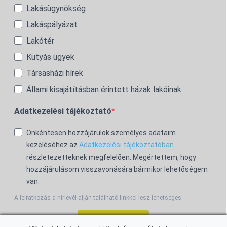
Lakásügynökség
Lakáspályázat
Lakótér
Kutyás ügyek
Társasházi hírek
Állami kisajátításban érintett házak lakóinak
Adatkezelési tájékoztató
Önkéntesen hozzájárulok személyes adataim
kezeléséhez az
Adatkezelési tájékoztatóban
részletezetteknek megfelelően. Megértettem, hogy
hozzájárulásom visszavonására bármikor lehetőségem
van.
A leiratkozás a hírlevél alján található linkkel lesz lehetséges.
Feliratkozom!