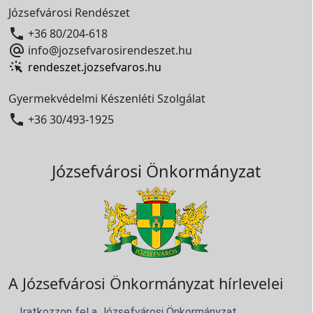
Józsefvárosi Rendészet

+36 80/204-618

info@jozsefvarosirendeszet.hu
rendeszet.jozsefvaros.hu
Gyermekvédelmi Készenléti Szolgálat

+36 30/493-1925
Józsefvárosi Önkormányzat
A Józsefvárosi Önkormányzat hírlevelei
Iratkozzon fel a Józsefvárosi Önkormányzat