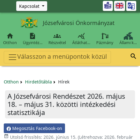
Ugrás a fő tartalomra

Kapcsolat
Józsefvárosi Önkormányzat




Otthon
Ügyintéz…
Részvétel
Átláthat…
Pázmány
Állami k…
Válasszon a menüpontok közül

Otthon
Hirdetőtábla
Hírek
A Józsefvárosi Rendészet 2026. május
18. – május 31. közötti intézkedési
statisztikája
Megosztás Facebook-on

Utolsó frissítés:
2026. június 15.
(Létrehozva:
2026. február