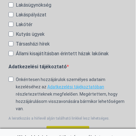
Lakásügynökség
Lakáspályázat
Lakótér
Kutyás ügyek
Társasházi hírek
Állami kisajátításban érintett házak lakóinak
Adatkezelési tájékoztató
Önkéntesen hozzájárulok személyes adataim
kezeléséhez az
Adatkezelési tájékoztatóban
részletezetteknek megfelelően. Megértettem, hogy
hozzájárulásom visszavonására bármikor lehetőségem
van.
A leiratkozás a hírlevél alján található linkkel lesz lehetséges.
Feliratkozom!