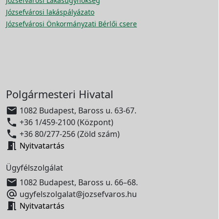
Józsefvárosi Lakásügynökség
Józsefvárosi lakáspályázato
Józsefvárosi Önkormányzati Bérlői csere
Polgármesteri Hivatal

1082 Budapest, Baross u. 63-67.

+36 1/459-2100 (Központ)

+36 80/277-256 (Zöld szám)

Nyitvatartás
Ügyfélszolgálat

1082 Budapest, Baross u. 66–68.

ugyfelszolgalat@jozsefvaros.hu

Nyitvatartás