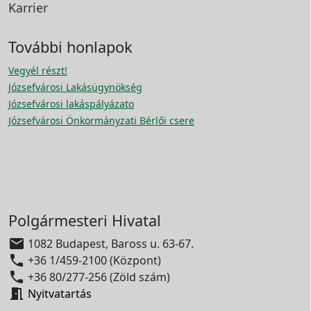
Karrier
További honlapok
Vegyél részt!
Józsefvárosi Lakásügynökség
Józsefvárosi lakáspályázato
Józsefvárosi Önkormányzati Bérlői csere
Polgármesteri Hivatal

1082 Budapest, Baross u. 63-67.

+36 1/459-2100 (Központ)

+36 80/277-256 (Zöld szám)

Nyitvatartás