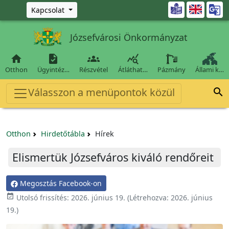
Ugrás a fő tartalomra

Kapcsolat
Józsefvárosi Önkormányzat




Otthon
Ügyintéz…
Részvétel
Átláthat…
Pázmány
Állami k…
Válasszon a menüpontok közül

Otthon
Hirdetőtábla
Hírek
Elismertük Józsefváros kiváló rendőreit
Megosztás Facebook-on

Utolsó frissítés:
2026. június 19.
(Létrehozva:
2026. június
19.
)