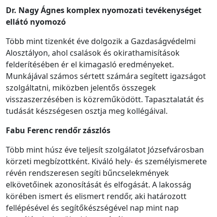
Dr. Nagy Ágnes komplex nyomozati tevékenységet
ellátó nyomozó
Több mint tizenkét éve dolgozik a Gazdaságvédelmi
Alosztályon, ahol csalások és okirathamisítások
felderítésében ér el kimagasló eredményeket.
Munkájával számos sértett számára segített igazságot
szolgáltatni, miközben jelentős összegek
visszaszerzésében is közreműködött. Tapasztalatát és
tudását készségesen osztja meg kollégáival.
Fabu Ferenc
rendőr
zászlós
Több mint húsz éve teljesít szolgálatot Józsefvárosban
körzeti megbízottként. Kiváló hely- és személyismerete
révén rendszeresen segíti bűncselekmények
elkövetőinek azonosítását és elfogását. A lakosság
körében ismert és elismert rendőr, aki határozott
fellépésével és segítőkészségével nap mint nap