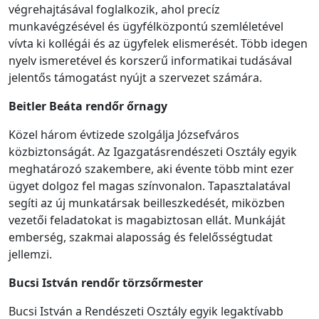
végrehajtásával foglalkozik, ahol precíz
munkavégzésével és ügyfélközpontú szemléletével
vívta ki kollégái és az ügyfelek elismerését. Több idegen
nyelv ismeretével és korszerű informatikai tudásával
jelentős támogatást nyújt a szervezet számára.
Beitler Beáta rendőr őrnagy
Közel három évtizede szolgálja Józsefváros
közbiztonságát. Az Igazgatásrendészeti Osztály egyik
meghatározó szakembere, aki évente több mint ezer
ügyet dolgoz fel magas színvonalon. Tapasztalatával
segíti az új munkatársak beilleszkedését, miközben
vezetői feladatokat is magabiztosan ellát. Munkáját
emberség, szakmai alaposság és felelősségtudat
jellemzi.
Bucsi István
rendőr
törzsőrmester
Bucsi István a Rendészeti Osztály egyik legaktívabb