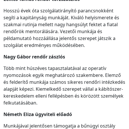
Hosszú évek óta szolgálatirányító parancsnokként
segíti a kapitányság munkáját. Kiváló helyismerete és
szakmai rutinja mellett nagy hangsúlyt fektet a fiatal
rendőrök mentorálására. Vezetői munkája és
példamutató hozzáállása jelentős szerepet játszik a
szolgálat eredményes működésében.
Nagy Gábor
rendőr
zászlós
Több mint húszéves tapasztalatával az operatív
nyomozások egyik meghatározó szakembere. Elemző
és felderítő munkája számos sikeres rendőri intézkedés
alapját képezi. Kiemelkedő szerepet vállal a kábítószer-
kereskedelem elleni fellépésben és körözött személyek
felkutatásában.
Németh Eliza ügyviteli előadó
Munkájával jelentősen támogatja a bűnügyi osztály