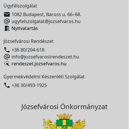
Ügyfélszolgálat

1082 Budapest, Baross u. 66–68.

ugyfelszolgalat@jozsefvaros.hu

Nyitvatartás
Józsefvárosi Rendészet

+36 80/204-618

info@jozsefvarosirendeszet.hu
rendeszet.jozsefvaros.hu
Gyermekvédelmi Készenléti Szolgálat

+36 30/493-1925
Józsefvárosi Önkormányzat