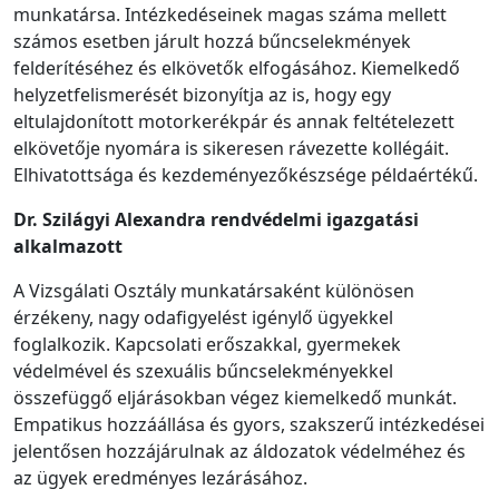
munkatársa. Intézkedéseinek magas száma mellett
számos esetben járult hozzá bűncselekmények
felderítéséhez és elkövetők elfogásához. Kiemelkedő
helyzetfelismerését bizonyítja az is, hogy egy
eltulajdonított motorkerékpár és annak feltételezett
elkövetője nyomára is sikeresen rávezette kollégáit.
Elhivatottsága és kezdeményezőkészsége példaértékű.
Dr. Szilágyi Alexandra rendvédelmi igazgatási
alkalmazott
A Vizsgálati Osztály munkatársaként különösen
érzékeny, nagy odafigyelést igénylő ügyekkel
foglalkozik. Kapcsolati erőszakkal, gyermekek
védelmével és szexuális bűncselekményekkel
összefüggő eljárásokban végez kiemelkedő munkát.
Empatikus hozzáállása és gyors, szakszerű intézkedései
jelentősen hozzájárulnak az áldozatok védelméhez és
az ügyek eredményes lezárásához.