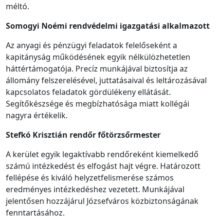
méltó.
Somogyi Noémi rendvédelmi igazgatási alkalmazott
Az anyagi és pénzügyi feladatok felelőseként a
kapitányság működésének egyik nélkülözhetetlen
háttértámogatója. Precíz munkájával biztosítja az
állomány felszerelésével, juttatásaival és leltározásával
kapcsolatos feladatok gördülékeny ellátását.
Segítőkészsége és megbízhatósága miatt kollégái
nagyra értékelik.
Stefkó Krisztián
rendőr
főtörzsőrmester
A kerület egyik legaktívabb rendőreként kiemelkedő
számú intézkedést és elfogást hajt végre. Határozott
fellépése és kiváló helyzetfelismerése számos
eredményes intézkedéshez vezetett. Munkájával
jelentősen hozzájárul Józsefváros közbiztonságának
fenntartásához.