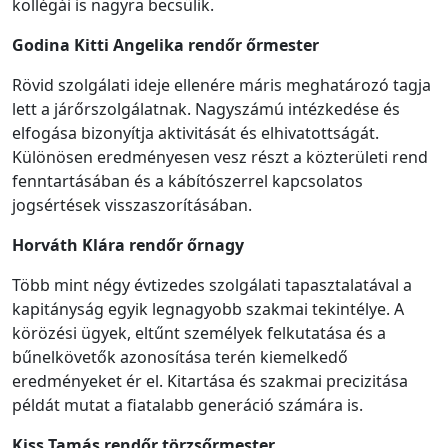
kollégái is nagyra becsülik.
Godina Kitti Angelika
rendőr
őrmester
Rövid szolgálati ideje ellenére máris meghatározó tagja
lett a járőrszolgálatnak. Nagyszámú intézkedése és
elfogása bizonyítja aktivitását és elhivatottságát.
Különösen eredményesen vesz részt a közterületi rend
fenntartásában és a kábítószerrel kapcsolatos
jogsértések visszaszorításában.
Horváth Klára
rendőr
őrnagy
Több mint négy évtizedes szolgálati tapasztalatával a
kapitányság egyik legnagyobb szakmai tekintélye. A
körözési ügyek, eltűnt személyek felkutatása és a
bűnelkövetők azonosítása terén kiemelkedő
eredményeket ér el. Kitartása és szakmai precizitása
példát mutat a fiatalabb generáció számára is.
Kiss Tamás
rendőr
törzsőrmester