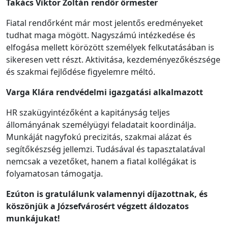
Takács Viktor Zoltán
rendőr
őrmester
Fiatal rendőrként már most jelentős eredményeket
tudhat maga mögött. Nagyszámú intézkedése és
elfogása mellett körözött személyek felkutatásában is
sikeresen vett részt. Aktivitása, kezdeményezőkészsége
és szakmai fejlődése figyelemre méltó.
Varga Klára rendvédelmi igazgatási alkalmazott
HR szakügyintézőként a kapitányság teljes
állományának személyügyi feladatait koordinálja.
Munkáját nagyfokú precizitás, szakmai alázat és
segítőkészség jellemzi. Tudásával és tapasztalatával
nemcsak a vezetőket, hanem a fiatal kollégákat is
folyamatosan támogatja.
Ezúton is gratulálunk valamennyi díjazottnak, és
köszönjük a Józsefvárosért végzett áldozatos
munkájukat!