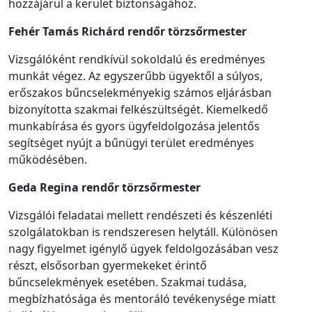
hozzájárul a kerület biztonságához.
Fehér Tamás Richárd
rendőr
törzsőrmester
Vizsgálóként rendkívül sokoldalú és eredményes
munkát végez. Az egyszerűbb ügyektől a súlyos,
erőszakos bűncselekményekig számos eljárásban
bizonyította szakmai felkészültségét. Kiemelkedő
munkabírása és gyors ügyfeldolgozása jelentős
segítséget nyújt a bűnügyi terület eredményes
működésében.
Geda Regina
rendőr
törzsőrmester
Vizsgálói feladatai mellett rendészeti és készenléti
szolgálatokban is rendszeresen helytáll. Különösen
nagy figyelmet igénylő ügyek feldolgozásában vesz
részt, elsősorban gyermekeket érintő
bűncselekmények esetében. Szakmai tudása,
megbízhatósága és mentoráló tevékenysége miatt