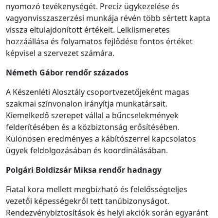
nyomozó tevékenységét. Precíz ügykezelése és
vagyonvisszaszerzési munkája révén több sértett kapta
vissza eltulajdonított értékeit. Lelkiismeretes
hozzáállása és folyamatos fejlődése fontos értéket
képvisel a szervezet számára.
Németh Gábor
rendőr
százados
A Készenléti Alosztály csoportvezetőjeként magas
szakmai színvonalon irányítja munkatársait.
Kiemelkedő szerepet vállal a bűncselekmények
felderítésében és a közbiztonság erősítésében.
Különösen eredményes a kábítószerrel kapcsolatos
ügyek feldolgozásában és koordinálásában.
Polgári Boldizsár Miksa
rendőr
hadnagy
Fiatal kora mellett megbízható és felelősségteljes
vezetői képességekről tett tanúbizonyságot.
Rendezvénybiztosítások és helyi akciók során egyaránt