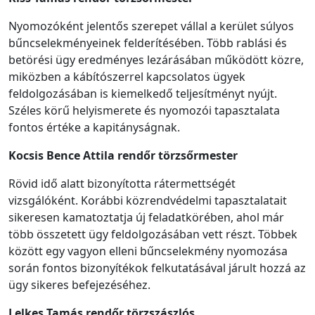
Nyomozóként jelentős szerepet vállal a kerület súlyos
bűncselekményeinek felderítésében. Több rablási és
betörési ügy eredményes lezárásában működött közre,
miközben a kábítószerrel kapcsolatos ügyek
feldolgozásában is kiemelkedő teljesítményt nyújt.
Széles körű helyismerete és nyomozói tapasztalata
fontos értéke a kapitányságnak.
Kocsis Bence Attila
rendőr
törzsőrmester
Rövid idő alatt bizonyította rátermettségét
vizsgálóként. Korábbi közrendvédelmi tapasztalatait
sikeresen kamatoztatja új feladatkörében, ahol már
több összetett ügy feldolgozásában vett részt. Többek
között egy vagyon elleni bűncselekmény nyomozása
során fontos bizonyítékok felkutatásával járult hozzá az
ügy sikeres befejezéséhez.
Lelkes Tamás
rendőr
törzszászlós