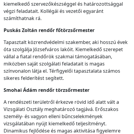
kiemelkedő szervezőkészséggel és határozottsággal
végzi feladatait. Kollégái és vezetői egyaránt
számíthatnak rá.
Puskás Zoltán
rendőr
főtörzsőrmester
Tapasztalt közrendvédelmi szakember, aki hosszú évek
óta szolgálja Józsefváros lakóit. Kiemelkedő szerepet
vállal a fiatal rendőrök szakmai támogatásában,
miközben saját szolgálati feladatait is magas
színvonalon látja el. Térfigyelői tapasztalata számos
sikeres felderítést segített.
Smohai Ádám
rendőr
törzsőrmester
A rendészeti területről érkezve rövid idő alatt vált a
Vizsgálati Osztály meghatározó tagjává. Erőszakos
személy- és vagyon elleni bűncselekmények
vizsgálatában nyújt kiemelkedő teljesítményt.
Dinamikus fejlődése és magas aktivitása figyelemre