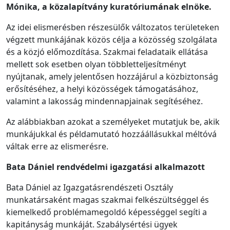
Mónika, a közalapítvány kuratóriumának elnöke.
Az idei elismerésben részesülők változatos területeken
végzett munkájának közös célja a közösség szolgálata
és a közjó előmozdítása. Szakmai feladataik ellátása
mellett sok esetben olyan többletteljesítményt
nyújtanak, amely jelentősen hozzájárul a közbiztonság
erősítéséhez, a helyi közösségek támogatásához,
valamint a lakosság mindennapjainak segítéséhez.
Az alábbiakban azokat a személyeket mutatjuk be, akik
munkájukkal és példamutató hozzáállásukkal méltóvá
váltak erre az elismerésre.
Bata Dániel rendvédelmi igazgatási alkalmazott
Bata Dániel az Igazgatásrendészeti Osztály
munkatársaként magas szakmai felkészültséggel és
kiemelkedő problémamegoldó képességgel segíti a
kapitányság munkáját. Szabálysértési ügyek