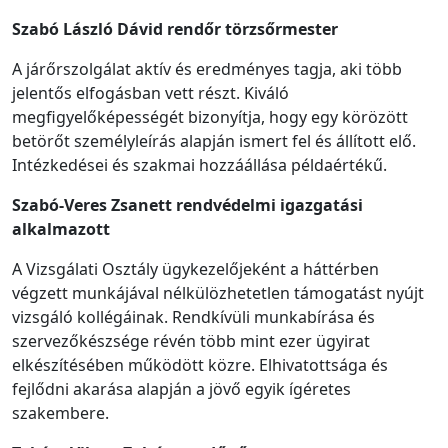
Szabó László Dávid
rendőr
törzsőrmester
A járőrszolgálat aktív és eredményes tagja, aki több
jelentős elfogásban vett részt. Kiváló
megfigyelőképességét bizonyítja, hogy egy körözött
betörőt személyleírás alapján ismert fel és állított elő.
Intézkedései és szakmai hozzáállása példaértékű.
Szabó-Veres Zsanett rendvédelmi igazgatási
alkalmazott
A Vizsgálati Osztály ügykezelőjeként a háttérben
végzett munkájával nélkülözhetetlen támogatást nyújt
vizsgáló kollégáinak. Rendkívüli munkabírása és
szervezőkészsége révén több mint ezer ügyirat
elkészítésében működött közre. Elhivatottsága és
fejlődni akarása alapján a jövő egyik ígéretes
szakembere.