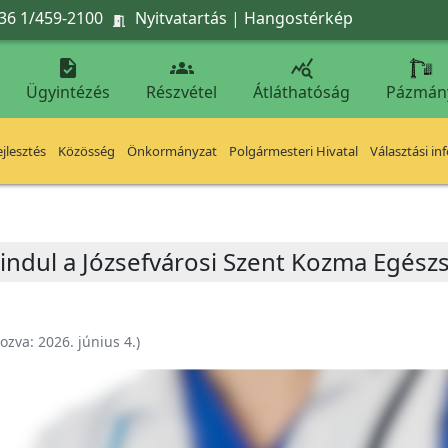
36 1/459-2100
Nyitvatartás
|
Hangostérkép




Ügyintézés
Részvétel
Átláthatóság
Pázmán
jlesztés
Közösség
Önkormányzat
Polgármesteri Hivatal
Választási in
indul a Józsefvárosi Szent Kozma Egés
hozva:
2026. június 4.
)