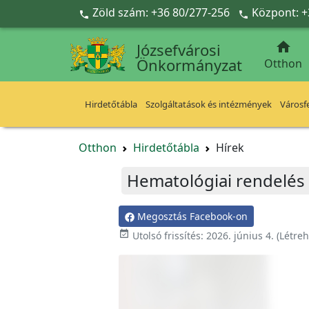
Ugrás a fő tartalomra
Zöld szám: +36 80/277-256
Központ: +



Józsefvárosi
Önkormányzat
Otthon
Hirdetőtábla
Szolgáltatások és intézmények
Városfe
Otthon
Hirdetőtábla
Hírek
Hematológiai rendelés 
Megosztás Facebook-on

Utolsó frissítés:
2026. június 4.
(Létre