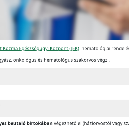
nt Kozma Egészségügyi Központ (JEK)
hematológiai rendelés
ógyász, onkológus és hematológus szakorvos végzi.
?
yes beutaló birtokában
végezhető el (háziorvostól vagy sz