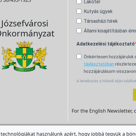
Lakótér
Kutyás ügyek
Józsefvárosi
Társasházi hírek
nkormányzat
Állami kisajátításban éri
Adatkezelési tájékoztató
Önkéntesen hozzájárulok
tájékoztatóban
részleteze
hozzájárulásom visszavon
A leiratkozás a hírlevél alján találha
For the English Newsletter, 
 technológiákat használunk azért, hogy jobbá tegyük a bön
