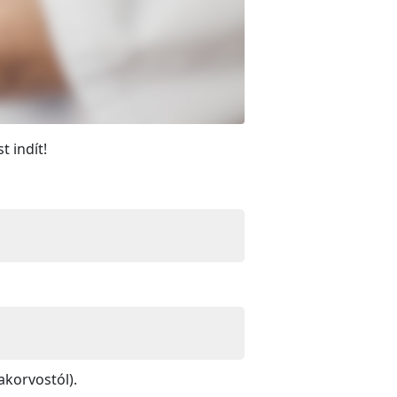
t indít!
akorvostól).