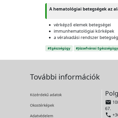
A hematológiai betegségek az alá
vérképző elemek betegségei
immunhematológiai kórképek
a véralvadási rendszer betegség
#Egészségügy
#Józsefvárosi Egészségügy
További információk
Polg
Közérdekű adatok

108
Okostérképek
67.

+36
Adatvédelem