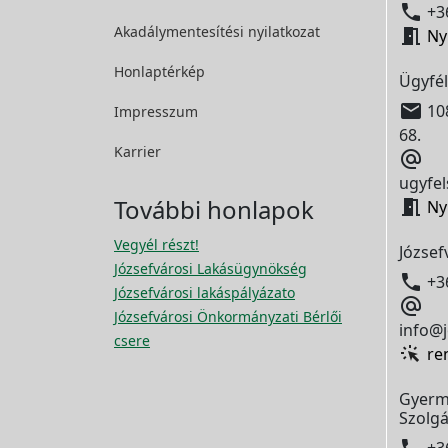

+36
Akadálymentesítési
nyilatkozat

Ny
Honlaptérkép
Ügyfél

108
Impresszum
68.
Karrier

ugyfel
További honlapok

Ny
Vegyél részt!
József
Józsefvárosi Lakásügynökség

+3
Józsefvárosi lakáspályázato

Józsefvárosi Önkormányzati Bérlői
info@j
csere
re
Gyerm
Szolgá

+3