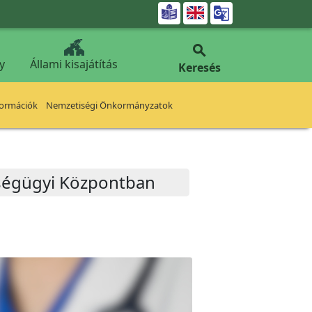


y
Állami kisajátítás
Keresés
formációk
Nemzetiségi Önkormányzatok
zségügyi Központban