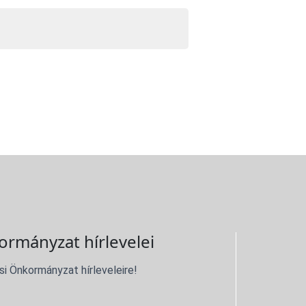
ormányzat hírlevelei
si Önkormányzat hírleveleire!