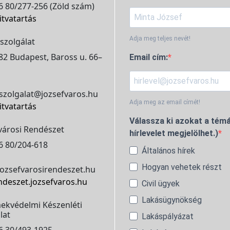
 80/277-256 (Zöld szám)
itvatartás
Adja meg teljes nevét!
szolgálat
2 Budapest, Baross u. 66–
Email cím:
szolgalat@jozsefvaros.hu
Adja meg az email címét!
itvatartás
Válassza ki azokat a témá
városi Rendészet
hírlevelet megjelölhet.)
6 80/204-618
Általános hírek
Hogyan vehetek részt
ozsefvarosirendeszet.hu
ndeszet.jozsefvaros.hu
Civil ügyek
Lakásügynökség
ekvédelmi Készenléti
lat
Lakáspályázat
6 30/493-1925