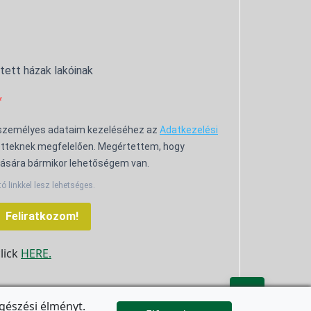
ntett házak lakóinak
 személyes adataim kezeléséhez az
Adatkezelési
tteknek megfelelően. Megértettem, hogy
ására bármikor lehetőségem van.
tó linkkel lesz lehetséges.
Feliratkozom!
click
HERE.

gészési élményt.