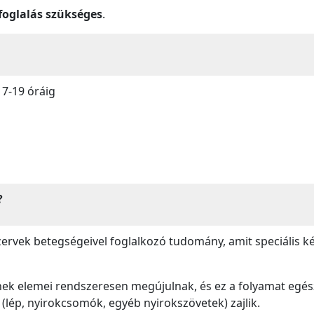
foglalás szükséges
.
 7-19 óráig
?
zervek betegségeivel foglalkozó tudomány, amit speciális 
ynek elemei rendszeresen megújulnak, és ez a folyamat egé
(lép, nyirokcsomók, egyéb nyirokszövetek) zajlik.