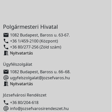
Polgármesteri Hivatal

1082 Budapest, Baross u. 63-67.

+36 1/459-2100 (Központ)

+36 80/277-256 (Zöld szám)

Nyitvatartás
Ügyfélszolgálat

1082 Budapest, Baross u. 66–68.

ugyfelszolgalat@jozsefvaros.hu

Nyitvatartás
Józsefvárosi Rendészet

+36 80/204-618

info@jozsefvarosirendeszet.hu