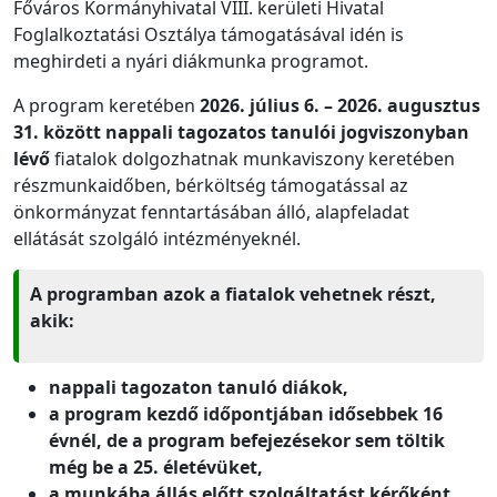
Főváros Kormányhivatal VIII. kerületi Hivatal
Foglalkoztatási Osztálya támogatásával idén is
meghirdeti a nyári diákmunka programot.
A program keretében
2026. július 6. – 2026. augusztus
31. között
nappali tagozatos tanulói jogviszonyban
lévő
fiatalok dolgozhatnak munkaviszony keretében
részmunkaidőben, bérköltség támogatással az
önkormányzat fenntartásában álló, alapfeladat
ellátását szolgáló intézményeknél.
A programban azok a fiatalok vehetnek részt,
akik:
nappali tagozaton tanuló diákok,
a program kezdő időpontjában idősebbek 16
évnél, de a program befejezésekor sem töltik
még be a 25. életévüket,
a munkába állás előtt szolgáltatást kérőként