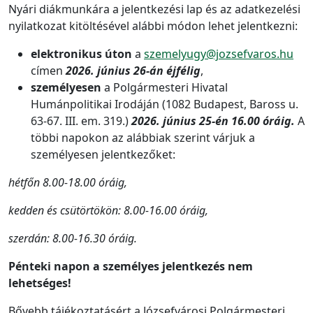
Nyári diákmunkára a jelentkezési lap és az adatkezelési
nyilatkozat kitöltésével alábbi módon lehet jelentkezni:
elektronikus úton
a
szemelyugy@jozsefvaros.hu
címen
2026. június 26-án éjfélig
,
személyesen
a Polgármesteri Hivatal
Humánpolitikai Irodáján (1082 Budapest, Baross u.
63-67. III. em. 319.)
2026. június 25-én 16.00 óráig.
A
többi napokon az alábbiak szerint várjuk a
személyesen jelentkezőket:
hétfőn 8.00-18.00 óráig,
kedden és csütörtökön: 8.00-16.00 óráig,
szerdán: 8.00-16.30 óráig.
Pénteki napon a személyes jelentkezés nem
lehetséges!
Bővebb tájékoztatásért a Józsefvárosi Polgármesteri