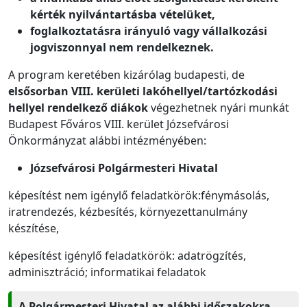
kérték nyilvántartásba vételüket,
foglalkoztatásra irányuló vagy vállalkozási
jogviszonnyal nem rendelkeznek.
A program keretében kizárólag budapesti, de
elsősorban VIII. kerületi lakóhellyel/tartózkodási
hellyel rendelkező diákok
végezhetnek nyári munkát
Budapest Főváros VIII. kerület Józsefvárosi
Önkormányzat alábbi intézményében:
Józsefvárosi Polgármesteri Hivatal
képesítést nem igénylő feladatkörök:fénymásolás,
iratrendezés, kézbesítés, környezettanulmány
készítése,
képesítést igénylő feladatkörök: adatrögzítés,
adminisztráció; informatikai feladatok
A Polgármesteri Hivatal az alábbi időszakokra