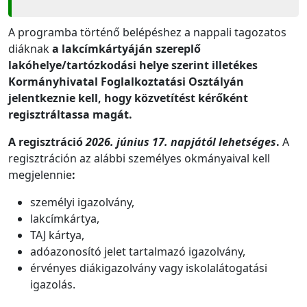
A programba történő belépéshez a nappali tagozatos
diáknak
a lakcímkártyáján szereplő
lakóhelye/tartózkodási helye szerint illetékes
Kormányhivatal Foglalkoztatási Osztályán
jelentkeznie kell, hogy közvetítést kérőként
regisztráltassa magát.
A regisztráció
2026. június 17. napjától lehetséges
.
A
regisztráción az alábbi személyes okmányaival kell
megjelennie
:
személyi igazolvány,
lakcímkártya,
TAJ kártya,
adóazonosító jelet tartalmazó igazolvány,
érvényes diákigazolvány vagy iskolalátogatási
igazolás.