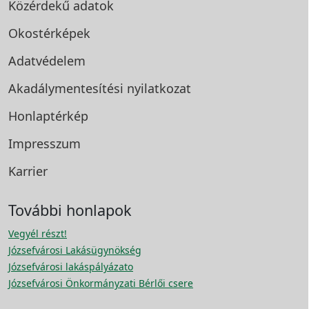
Közérdekű adatok
Okostérképek
Adatvédelem
Akadálymentesítési
nyilatkozat
Honlaptérkép
Impresszum
Karrier
További honlapok
Vegyél részt!
Józsefvárosi Lakásügynökség
Józsefvárosi lakáspályázato
Józsefvárosi Önkormányzati Bérlői csere