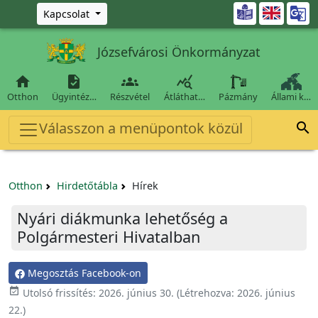
Ugrás a fő tartalomra

Kapcsolat
Józsefvárosi Önkormányzat




Otthon
Ügyintéz…
Részvétel
Átláthat…
Pázmány
Állami k…
Válasszon a menüpontok közül

Otthon
Hirdetőtábla
Hírek
Nyári diákmunka lehetőség a
Polgármesteri Hivatalban
Megosztás Facebook-on

Utolsó frissítés:
2026. június 30.
(Létrehozva:
2026. június
22.
)