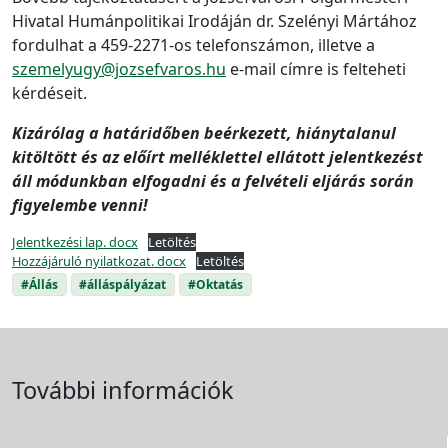
Hivatal Humánpolitikai Irodáján dr. Szelényi Mártához
fordulhat a 459-2271-os telefonszámon, illetve a
szemelyugy@jozsefvaros.hu
e-mail címre is felteheti
kérdéseit.
Kizárólag a határidőben beérkezett, hiánytalanul
kitöltött és az előírt melléklettel ellátott jelentkezést
áll módunkban elfogadni és a felvételi eljárás során
figyelembe venni!
Jelentkezési lap. docx
Letöltés
Hozzájáruló nyilatkozat. docx
Letöltés
#Állás
#álláspályázat
#Oktatás
További információk