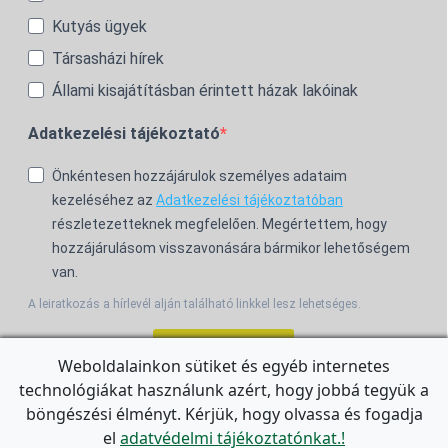
Kutyás ügyek
Társasházi hírek
Állami kisajátításban érintett házak lakóinak
Adatkezelési tájékoztató
Önkéntesen hozzájárulok személyes adataim
kezeléséhez az
Adatkezelési tájékoztatóban
részletezetteknek megfelelően. Megértettem, hogy
hozzájárulásom visszavonására bármikor lehetőségem
van.
A leiratkozás a hírlevél alján található linkkel lesz lehetséges.
Feliratkozom!
Weboldalainkon sütiket és egyéb internetes
technológiákat használunk azért, hogy jobbá tegyük a
For the English Newsletter, click
HERE.
böngészési élményt. Kérjük, hogy olvassa és fogadja
el
adatvédelmi tájékoztatónkat.!
