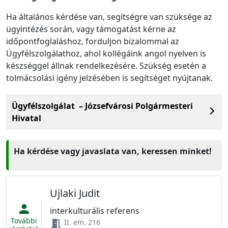
Ha általános kérdése van, segítségre van szüksége az
ügyintézés során, vagy támogatást kérne az
időpontfoglaláshoz, forduljon bizalommal az
Ügyfélszolgálathoz, ahol kollégáink angol nyelven is
készséggel állnak rendelkezésére. Szükség esetén a
tolmácsolási igény jelzésében is segítséget nyújtanak.
Ügyfélszolgálat – Józsefvárosi Polgármesteri
Hivatal
Ha kérdése vagy javaslata van, keressen minket!
Ujlaki Judit
person
interkulturális referens
További
meeting_room
II. em. 216