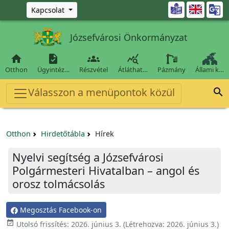
Ugrás a fő tartalomra

Kapcsolat
Józsefvárosi Önkormányzat




Otthon
Ügyintéz…
Részvétel
Átláthat…
Pázmány
Állami k…
Válasszon a menüpontok közül

Otthon
Hirdetőtábla
Hírek
Nyelvi segítség a Józsefvárosi
Polgármesteri Hivatalban – angol és
orosz tolmácsolás
Megosztás Facebook-on

Utolsó frissítés:
2026. június 3.
(Létrehozva:
2026. június 3.
)