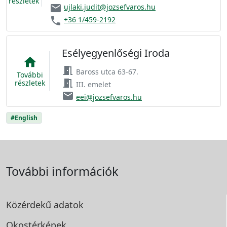
részletek
email
ujlaki.judit@jozsefvaros.hu
phone
+36 1/459-2192
Esélyegyenlőségi Iroda
home
meeting_room
Baross utca 63-67.
További
meeting_room
részletek
III. emelet
email
eei@jozsefvaros.hu
#English
További információk
Közérdekű adatok
Okostérképek