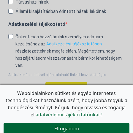
Társasházi hírek
Állami kisajátításban érintett házak lakóinak
Adatkezelési tájékoztató
Önkéntesen hozzájárulok személyes adataim
kezeléséhez az
Adatkezelési tájékoztatóban
részletezetteknek megfelelően. Megértettem, hogy
hozzájárulásom visszavonására bármikor lehetőségem
van.
A leiratkozás a hírlevél alján található linkkel lesz lehetséges.
Feliratkozom!
Weboldalainkon sütiket és egyéb internetes
technológiákat használunk azért, hogy jobbá tegyük a
For the English Newsletter, click
HERE.
böngészési élményt. Kérjük, hogy olvassa és fogadja
el
adatvédelmi tájékoztatónkat.!


Elfogadom