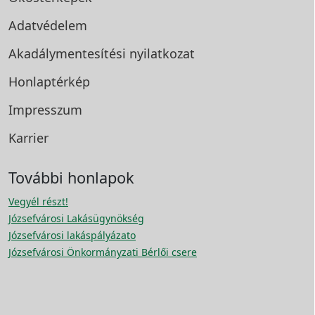
Adatvédelem
Akadálymentesítési
nyilatkozat
Honlaptérkép
Impresszum
Karrier
További honlapok
Vegyél részt!
Józsefvárosi Lakásügynökség
Józsefvárosi lakáspályázato
Józsefvárosi Önkormányzati Bérlői csere