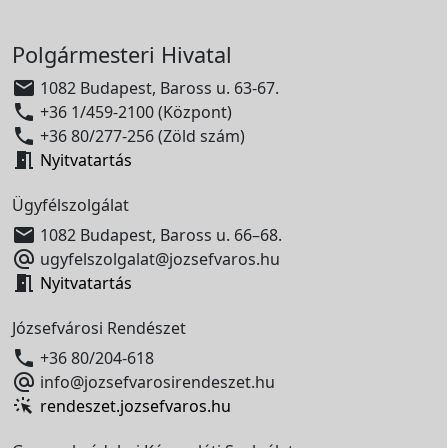
Polgármesteri Hivatal

1082 Budapest, Baross u. 63-67.

+36 1/459-2100 (Központ)

+36 80/277-256 (Zöld szám)

Nyitvatartás
Ügyfélszolgálat

1082 Budapest, Baross u. 66–68.

ugyfelszolgalat@jozsefvaros.hu

Nyitvatartás
Józsefvárosi Rendészet

+36 80/204-618

info@jozsefvarosirendeszet.hu
rendeszet.jozsefvaros.hu