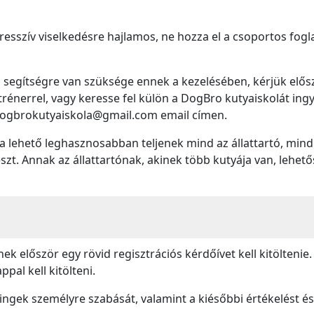
sszív viselkedésre hajlamos, ne hozza el a csoportos fogla
egítségre van szüksége ennek a kezelésében, kérjük először
trénerrel, vagy keresse fel külön a DogBro kutyaiskolát ing
dogbrokutyaiskola@gmail.com email címen.
lehető leghasznosabban teljenek mind az állattartó, mind a
szt. Annak az állattartónak, akinek több kutyája van, lehet
 először egy rövid regisztrációs kérdőívet kell kitöltenie.
ppal kell kitölteni.
ningek személyre szabását, valamint a kiésőbbi értékelést és