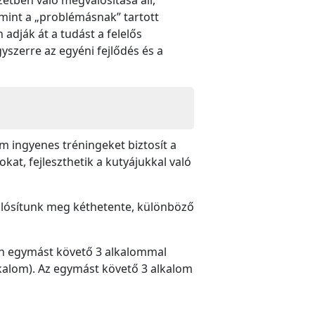
amint a „problémásnak” tartott
dják át a tudást a felelős
gyszerre az egyéni fejlődés és a
 ingyenes tréningeket biztosít a
at, fejleszthetik a kutyájukkal való
 valósítunk meg kéthetente, különböző
nen egymást követő 3 alkalommal
lkalom). Az egymást követő 3 alkalom