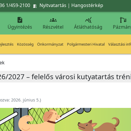
36 1/459-2100
Nyitvatartás
|
Hangostérkép




Ügyintézés
Részvétel
Átláthatóság
Pázmán
jlesztés
Közösség
Önkormányzat
Polgármesteri Hivatal
Választási in
ek
6/2027 – felelős városi kutyatartás tré
hozva:
2026. június 5.
)