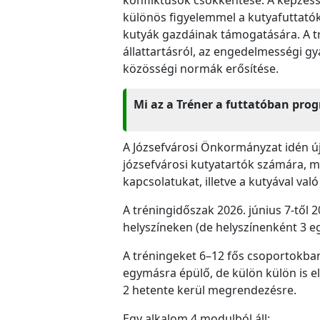
különös figyelemmel a kutyafuttatók 
kutyák gazdáinak támogatására. A tr
állattartásról, az engedelmességi gya
közösségi normák erősítése.
Mi az a Tréner a futtatóban pro
A Józsefvárosi Önkormányzat idén új
józsefvárosi kutyatartók számára, me
kapcsolatukat, illetve a kutyával va
A tréningidőszak 2026. június 7-től 
helyszíneken (de helyszínenként 3 
A tréningeket 6–12 fős csoportokban
egymásra épülő, de külön külön is el
2 hetente kerül megrendezésre.
Egy alkalom 4 modulból áll: