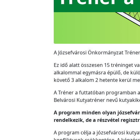
A Józsefvárosi Önkormányzat Tréner 
Ez idő alatt összesen 15 tréninget 
alkalommal egymásra épülő, de külön-
követő 3 alkalom 2 hetente kerül me
A Tréner a futtatóban programban a
Belvárosi Kutyatréner nevű kutyakiké
A program minden olyan józsefvár
rendelkezik, de a részvétel regiszt
A program célja a józsefvárosi kutya
konfliktusok csökkentése. A képzéss