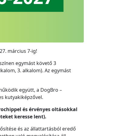
7. március 7-ig!
yszínen egymást követő 3
lkalom, 3. alkalom). Az egymást
működik együtt, a DogBro –
es kutyakiképzővel.
ochippel és érvényes oltásokkal
eteket keresse lent).
ősítése és az állattartásból eredő
etben való megvalósítása áll,