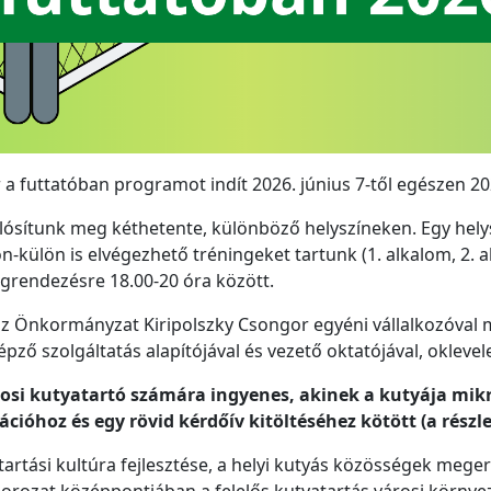
a futtatóban programot indít 2026. június 7-től egészen 202
valósítunk meg kéthetente, különböző helyszíneken. Egy hel
külön is elvégezhető tréningeket tartunk (1. alkalom, 2. a
grendezésre 18.00-20 óra között.
z Önkormányzat Kiripolszky Csongor egyéni vállalkozóval 
pző szolgáltatás alapítójával és vezető oktatójával, oklevel
osi kutyatartó számára ingyenes, akinek a kutyája mikr
rációhoz és egy rövid kérdőív kitöltéséhez kötött (a részl
tartási kultúra fejlesztése, a helyi kutyás közösségek meger
orozat középpontjában a felelős kutyatartás városi környez