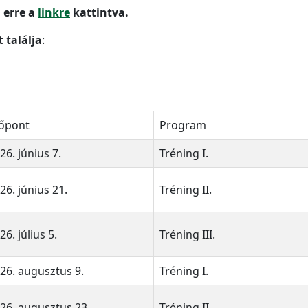
i erre a
linkre
kattintva.
tt
találja
:
őpont
Program
26. június 7.
Tréning I.
26. június 21.
Tréning II.
26. július 5.
Tréning III.
26. augusztus 9.
Tréning I.
26. augusztus 23.
Tréning II.