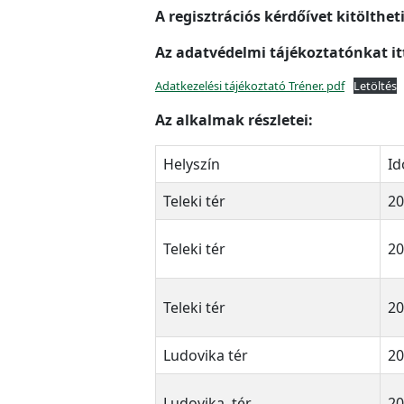
A regisztrációs kérdőívet kitölthet
Az adatvédelmi tájékoztatónkat i
Adatkezelési tájékoztató Tréner. pdf
Letöltés
Az alkalmak részletei:
Helyszín
Id
Teleki tér
20
Teleki tér
20
Teleki tér
20
Ludovika tér
20
Ludovika tér
20