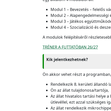
Modul 1 – Bevezetés – felelős vá
Modul 2 – Alapengedelmességi 
Modul 3 – Játékos együttműködé
Modul 4 – Szocializáció és desze
A modulok felépítéséről részletesebb
TRÉNER A FUTTATÓBAN 26/27
Kik jelentkezhetnek?
Ön akkor vehet részt a programban,
Rendelkezik 8. kerületi állandó 
Ön az állat tulajdonosa/tartója,
Az állat hivatalos tartási helye
útlevéllel, ezt azzal szükséges i
Az állat rendelkezik mikrochippe