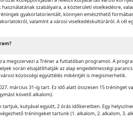
használatának szabályaira, a közterületi viselkedésre, val
éningek gyakorlatorientált, könnyen emészthető formában a
korlatokról, valamint a városi viselkedéskultúráról. A cél e
gram?
ra megszervezi a Tréner a futtatóban programot. A program
lyek során elsajátíthatják az alap engedelmességi parancsok
ló városi közösségi együttélés mikéntjét is megismerhetik.
2027. március 31-ig tart. Ez idő alatt összesen 15 tréninget
egymást követő alkalom).
 tartjuk, kutyával együtt, 2 órás időkeretben. Egy helyszí
végezhető tréningeket tartunk (1. alkalom, 2. alkalom, 3. a