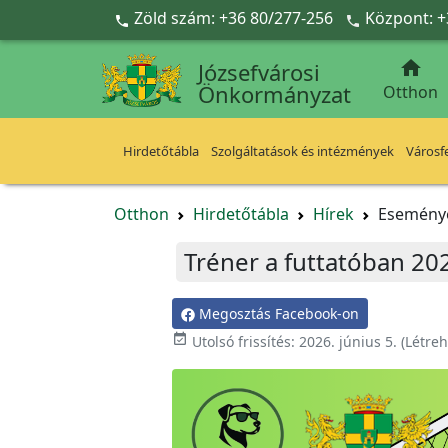
Ugrás a fő tartalomra
Zöld szám: +36 80/277-256
Központ: +



Józsefvárosi
Önkormányzat
Otthon
Hirdetőtábla
Szolgáltatások és intézmények
Városfe
Otthon
Hirdetőtábla
Hírek
Esemény
Tréner a futtatóban 202
Megosztás Facebook-on

Utolsó frissítés:
2026. június 5.
(Létre