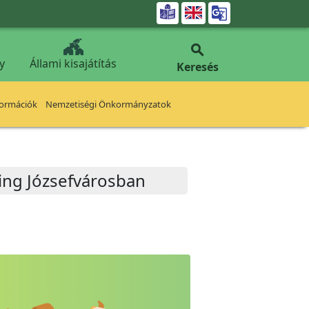


y
Állami kisajátítás
Keresés
formációk
Nemzetiségi Önkormányzatok
ning Józsefvárosban