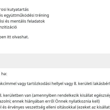
rosi kutyatartás
és együttműködési tréning
si és mentális feladatok
nzitizáció
en itt olvashat.
 ha:
lakcímmel vagy tartózkodási hellyel vagy 8. kerületi lakásbér
 a 8. kerületben van (amennyiben rendelkezik kisállat egészsé
gazolni; ennek hiányában erről Önnek nyilatkoznia kell)
l és érvényes veszettség elleni oltásokkal (ezeket az kisál