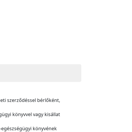
leti szerződéssel bérlőként,
gügyi könyvvel vagy kisállat
lat-egészségügyi könyvének