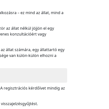
lkozásra – ez mind az állat, mind a
 az állat nélkül jöjjön el egy
yenes konzultációért vagy
z állat számára, egy állattartó egy
ősége van külön-külön elhozni a
 A regisztrációs kérdőívet mindig az
 visszajelzésgyűjtést.