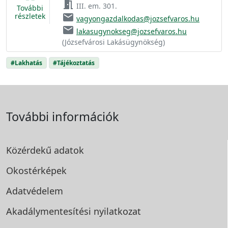
meeting_room
III. em. 301.
További
email
részletek
vagyongazdalkodas@jozsefvaros.hu
email
lakasugynokseg@jozsefvaros.hu
(Józsefvárosi Lakásügynökség)
#Lakhatás
#Tájékoztatás
További információk
Közérdekű adatok
Okostérképek
Adatvédelem
Akadálymentesítési
nyilatkozat