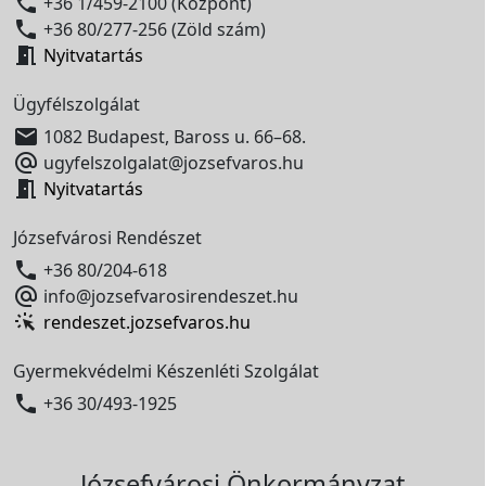

+36 1/459-2100 (Központ)

+36 80/277-256 (Zöld szám)

Nyitvatartás
Ügyfélszolgálat

1082 Budapest, Baross u. 66–68.

ugyfelszolgalat@jozsefvaros.hu

Nyitvatartás
Józsefvárosi Rendészet

+36 80/204-618

info@jozsefvarosirendeszet.hu
rendeszet.jozsefvaros.hu
Gyermekvédelmi Készenléti Szolgálat

+36 30/493-1925
Józsefvárosi Önkormányzat