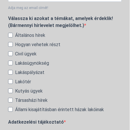
Adja meg az email címét!
Válassza ki azokat a témákat, amelyek érdeklik!
(Bármennyi hírlevelet megjelölhet.)
Általános hírek
Hogyan vehetek részt
Civil ügyek
Lakásügynökség
Lakáspályázat
Lakótér
Kutyás ügyek
Társasházi hírek
Állami kisajátításban érintett házak lakóinak
Adatkezelési tájékoztató