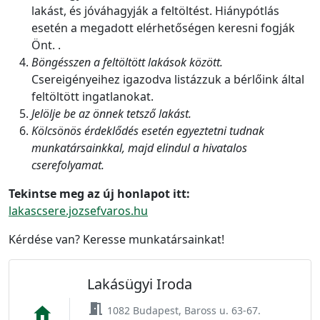
lakást, és jóváhagyják a feltöltést. Hiánypótlás
esetén a megadott elérhetőségen keresni fogják
Önt. .
Böngésszen a feltöltött lakások között.
Csereigényeihez igazodva listázzuk a bérlőink által
feltöltött ingatlanokat.
Jelölje be az önnek tetsző lakást.
Kölcsönös érdeklődés esetén egyeztetni tudnak
munkatársainkkal, majd elindul a hivatalos
cserefolyamat.
Tekintse meg az új honlapot itt:
lakascsere.jozsefvaros.hu
Kérdése van? Keresse munkatársainkat!
Lakásügyi Iroda
meeting_room
home
1082 Budapest, Baross u. 63-67.