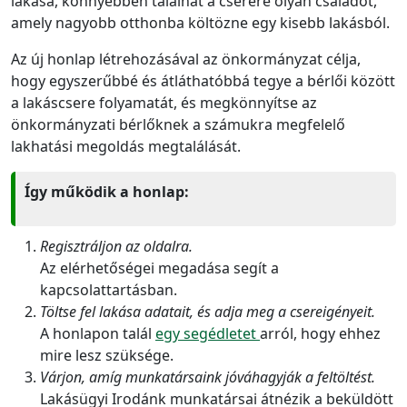
lakása, könnyebben találhat a cserére olyan családot,
amely nagyobb otthonba költözne egy kisebb lakásból.
Az új honlap létrehozásával az önkormányzat célja,
hogy egyszerűbbé és átláthatóbbá tegye a bérlői között
a lakáscsere folyamatát, és megkönnyítse az
önkormányzati bérlőknek a számukra megfelelő
lakhatási megoldás megtalálását.
Így működik a honlap:
Regisztráljon az oldalra.
Az elérhetőségei megadása segít a
kapcsolattartásban.
Töltse fel lakása adatait, és adja meg a csereigényeit.
A honlapon talál
egy segédletet
arról, hogy ehhez
mire lesz szüksége.
Várjon, amíg munkatársaink jóváhagyják a feltöltést.
Lakásügyi Irodánk munkatársai átnézik a beküldött