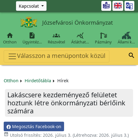
Ugrás a fő tartalomra

Kapcsolat
Józsefvárosi Önkormányzat




Otthon
Ügyintéz…
Részvétel
Átláthat…
Pázmány
Állami k…
Válasszon a menüpontok közül

Otthon
Hirdetőtábla
Hírek
Lakáscsere kezdeményező felületet
hoztunk létre önkormányzati bérlőink
számára
Megosztás Facebook-on

Utolsó frissítés:
2026. július 3.
(Létrehozva:
2026. július 3.
)