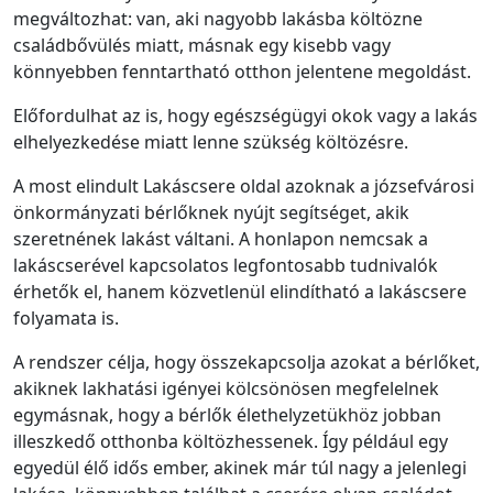
megváltozhat: van, aki nagyobb lakásba költözne
családbővülés miatt, másnak egy kisebb vagy
könnyebben fenntartható otthon jelentene megoldást.
Előfordulhat az is, hogy egészségügyi okok vagy a lakás
elhelyezkedése miatt lenne szükség költözésre.
A most elindult Lakáscsere oldal azoknak a józsefvárosi
önkormányzati bérlőknek nyújt segítséget, akik
szeretnének lakást váltani. A honlapon nemcsak a
lakáscserével kapcsolatos legfontosabb tudnivalók
érhetők el, hanem közvetlenül elindítható a lakáscsere
folyamata is.
A rendszer célja, hogy összekapcsolja azokat a bérlőket,
akiknek lakhatási igényei kölcsönösen megfelelnek
egymásnak, hogy a bérlők élethelyzetükhöz jobban
illeszkedő otthonba költözhessenek. Így például egy
egyedül élő idős ember, akinek már túl nagy a jelenlegi