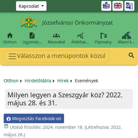
Ugrás a fő tartalomra

Kapcsolat
Józsefvárosi Önkormányzat




Otthon
Ügyintéz…
Részvétel
Átláthat…
Pázmány
Állami k…
Válasszon a menüpontok közül

Otthon
Hirdetőtábla
Hírek
Események
Milyen legyen a Szeszgyár köz? 2022.
május 28. és 31.
Megosztás Facebook-on

Utolsó frissítés:
2024. november 18.
(Létrehozva:
2022.
május 26.
)