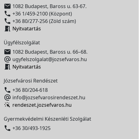

1082 Budapest, Baross u. 63-67.

+36 1/459-2100 (Központ)

+36 80/277-256 (Zöld szám)

Nyitvatartás
Ügyfélszolgálat

1082 Budapest, Baross u. 66–68.

ugyfelszolgalat@jozsefvaros.hu

Nyitvatartás
Józsefvárosi Rendészet

+36 80/204-618

info@jozsefvarosirendeszet.hu
rendeszet.jozsefvaros.hu
Gyermekvédelmi Készenléti Szolgálat

+36 30/493-1925