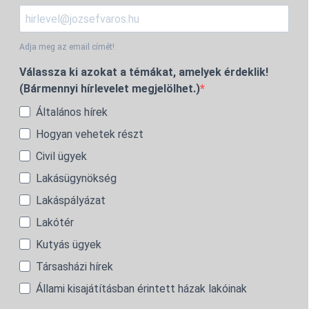
Adja meg az email címét!
Válassza ki azokat a témákat, amelyek érdeklik!
(Bármennyi hírlevelet megjelölhet.)
Általános hírek
Hogyan vehetek részt
Civil ügyek
Lakásügynökség
Lakáspályázat
Lakótér
Kutyás ügyek
Társasházi hírek
Állami kisajátításban érintett házak lakóinak