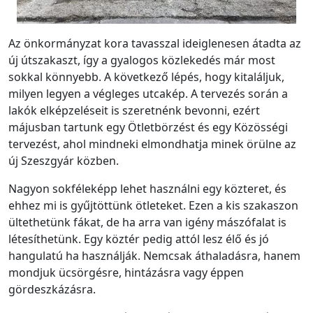
Az önkormányzat kora tavasszal ideiglenesen átadta az
új útszakaszt, így a gyalogos közlekedés már most
sokkal könnyebb. A következő lépés, hogy kitaláljuk,
milyen legyen a végleges utcakép. A tervezés során a
lakók elképzeléseit is szeretnénk bevonni, ezért
májusban tartunk egy Ötletbörzést és egy Közösségi
tervezést, ahol mindneki elmondhatja minek örülne az
új Szeszgyár közben.
Nagyon sokféleképp lehet használni egy közteret, és
ehhez mi is gyűjtöttünk ötleteket. Ezen a kis szakaszon
ültethetünk fákat, de ha arra van igény mászófalat is
létesíthetünk. Egy köztér pedig attól lesz élő és jó
hangulatú ha használják. Nemcsak áthaladásra, hanem
mondjuk ücsörgésre, hintázásra vagy éppen
gördeszkázásra.