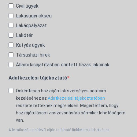
Civil ügyek
Lakásügynökség
Lakáspályázat
Lakótér
Kutyás ügyek
Társasházi hírek
Állami kisajátításban érintett házak lakóinak
Adatkezelési tájékoztató
Önkéntesen hozzájárulok személyes adataim
kezeléséhez az
Adatkezelési tájékoztatóban
részletezetteknek megfelelően. Megértettem, hogy
hozzájárulásom visszavonására bármikor lehetőségem
van.
A leiratkozás a hírlevél alján található linkkel lesz lehetséges.