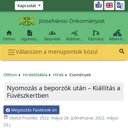
Ugrás a fő tartalomra

Kapcsolat
Józsefvárosi Önkormányzat




Otthon
Ügyintéz…
Részvétel
Átláthat…
Pázmány
Állami k…
Válasszon a menüpontok közül

Otthon
Hirdetőtábla
Hírek
Események
Nyomozás a beporzók után – Kiállítás a
Füvészkertben
Megosztás Facebook-on

Utolsó frissítés:
2022. május 26.
(Létrehozva:
2022. május
23.
)