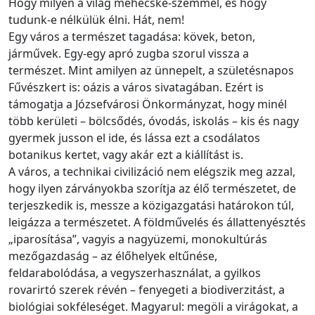
Hogy milyen a világ méhecske-szemmel, és hogy
tudunk-e nélkülük élni. Hát, nem!
Egy város a természet tagadása: kövek, beton,
járművek. Egy-egy apró zugba szorul vissza a
természet. Mint amilyen az ünnepelt, a születésnapos
Fűvészkert is: oázis a város sivatagában. Ezért is
támogatja a Józsefvárosi Önkormányzat, hogy minél
több kerületi – bölcsődés, óvodás, iskolás – kis és nagy
gyermek jusson el ide, és lássa ezt a csodálatos
botanikus kertet, vagy akár ezt a kiállítást is.
A város, a technikai civilizáció nem elégszik meg azzal,
hogy ilyen zárványokba szorítja az élő természetet, de
terjeszkedik is, messze a közigazgatási határokon túl,
leigázza a természetet. A földművelés és állattenyésztés
„iparosítása”, vagyis a nagyüzemi, monokultúrás
mezőgazdaság – az élőhelyek eltűnése,
feldarabolódása, a vegyszerhasználat, a gyilkos
rovarirtó szerek révén – fenyegeti a biodiverzitást, a
biológiai sokféleséget. Magyarul: megöli a virágokat, a