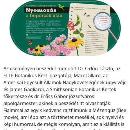
Az eseményen beszédet mondott Dr. Orlóci László, az
ELTE Botanikus Kert igazgatója, Marc Dillard, az
Amerikai Egyesült Államok Nagykövetségének ügyvivője
és James Gagliardi, a Smithsonian Botanikus Kertek
főkertésze és dr. Erőss Gábor józsefvárosi
alpolgármester, akinek a beszédét itt olvashatják:
Fiaimmal az egyik kedvenc rajzfilmünk a Mézengúz (Bee
movie), ami épp azt a történetet meséli el, sok nyelvi és
képi humorral, de mégis komolyan, amit ez a kiállítás is.