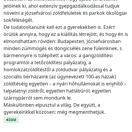
jelölnek ki, ahol extenzív gyepgazdálkodással tudjuk
növelni a józsefvárosi zöldfelületek és parkok ökológiai
sokféleségét.
De tudatosítanunk kell ezt a gyerekekben is. Ezért
örülök annyira, hogy ez a kiállítás létrejött, és hogy én is
elmondhattam röviden: Budapesten, Józsefvárosban
minden zümmögés és döngicsélés zene füleinknek, s
bármennyire is túlépített a város: a gangzöldítési
programtól a tetőzöldítési pályázatig, a
homlokzatzöldítéstől a zöldudvar pályázatig és a
szociális bérházaink (az úgynevezett 100-as házak)
zöldítéséig egyetlen – a nyári hőhullámokat is enyhítő –
talpalatnyi zöldről, egyetlen hatlábúról, egyetlen
szárnypárról sem mondunk le.
Máskülönben elpusztul a világ. De együtt, a
gyerekeinkkel közösen: még megmenthetjük.
#Zöld