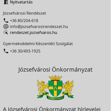

Nyitvatartás
Józsefvárosi Rendészet

+36 80/204-618

info@jozsefvarosirendeszet.hu
rendeszet.jozsefvaros.hu
Gyermekvédelmi Készenléti Szolgálat

+36 30/493-1925
Józsefvárosi Önkormányzat
A Józsefvárosi Önkormányzat hírlevelei