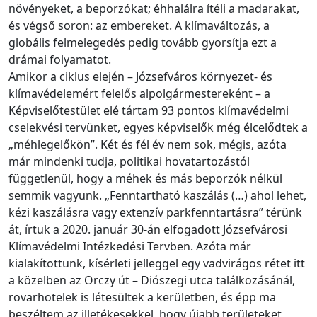
növényeket, a beporzókat; éhhalálra ítéli a madarakat,
és végső soron: az embereket. A klímaváltozás, a
globális felmelegedés pedig tovább gyorsítja ezt a
drámai folyamatot.
Amikor a ciklus elején – Józsefváros környezet- és
klímavédelemért felelős alpolgármestereként – a
Képviselőtestület elé tártam 93 pontos klímavédelmi
cselekvési tervünket, egyes képviselők még élcelődtek a
„méhlegelőkön”. Két és fél év nem sok, mégis, azóta
már mindenki tudja, politikai hovatartozástól
függetlenül, hogy a méhek és más beporzók nélkül
semmik vagyunk. „Fenntartható kaszálás (…) ahol lehet,
kézi kaszálásra vagy extenzív parkfenntartásra” térünk
át, írtuk a 2020. január 30-án elfogadott Józsefvárosi
Klímavédelmi Intézkedési Tervben. Azóta már
kialakítottunk, kísérleti jelleggel egy vadvirágos rétet itt
a közelben az Orczy út – Diószegi utca találkozásánál,
rovarhotelek is létesültek a kerületben, és épp ma
beszéltem az illetékesekkel, hogy újabb területeket