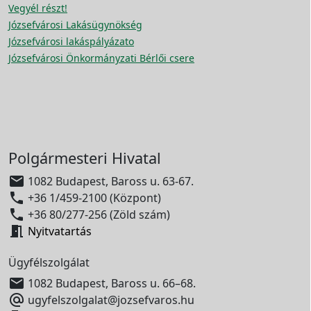
Vegyél részt!
Józsefvárosi Lakásügynökség
Józsefvárosi lakáspályázato
Józsefvárosi Önkormányzati Bérlői csere
Polgármesteri Hivatal

1082 Budapest, Baross u. 63-67.

+36 1/459-2100 (Központ)

+36 80/277-256 (Zöld szám)

Nyitvatartás
Ügyfélszolgálat

1082 Budapest, Baross u. 66–68.

ugyfelszolgalat@jozsefvaros.hu