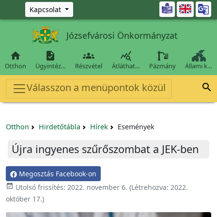
Ugrás a fő tartalomra

Kapcsolat
Józsefvárosi Önkormányzat




Otthon
Ügyintéz…
Részvétel
Átláthat…
Pázmány
Állami k…
Válasszon a menüpontok közül

Otthon
Hirdetőtábla
Hírek
Események
Újra ingyenes szűrőszombat a JEK-ben
Megosztás Facebook-on

Utolsó frissítés:
2022. november 6.
(Létrehozva:
2022.
október 17.
)