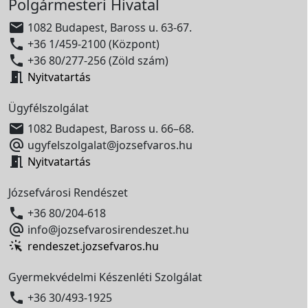
Polgármesteri Hivatal

1082 Budapest, Baross u. 63-67.

+36 1/459-2100 (Központ)

+36 80/277-256 (Zöld szám)

Nyitvatartás
Ügyfélszolgálat

1082 Budapest, Baross u. 66–68.

ugyfelszolgalat@jozsefvaros.hu

Nyitvatartás
Józsefvárosi Rendészet

+36 80/204-618

info@jozsefvarosirendeszet.hu
rendeszet.jozsefvaros.hu
Gyermekvédelmi Készenléti Szolgálat

+36 30/493-1925