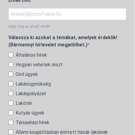
Email cím:
Adja meg az email címét!
Válassza ki azokat a témákat, amelyek érdeklik!
(Bármennyi hírlevelet megjelölhet.)
Általános hírek
Hogyan vehetek részt
Civil ügyek
Lakásügynökség
Lakáspályázat
Lakótér
Kutyás ügyek
Társasházi hírek
Állami kisajátításban érintett házak lakóinak