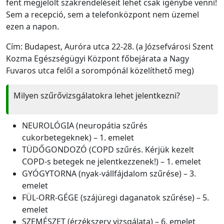
fent megjelölt szakrendeléseit lehet csak igénybe venni!
Sem a recepció, sem a telefonközpont nem üzemel
ezen a napon.
Cím: Budapest, Auróra utca 22-28. (a Józsefvárosi Szent
Kozma Egészségügyi Központ főbejárata a Nagy
Fuvaros utca felől a sorompónál közelíthető meg)
Milyen szűrővizsgálatokra lehet jelentkezni?
NEUROLÓGIA (neuropátia szűrés
cukorbetegeknek) – 1. emelet
TÜDŐGONDOZÓ (COPD szűrés. Kérjük kezelt
COPD-s betegek ne jelentkezzenek!) – 1. emelet
GYÓGYTORNA (nyak-vállfájdalom szűrése) – 3.
emelet
FÜL-ORR-GÉGE (szájüregi daganatok szűrése) – 5.
emelet
SZEMÉSZET (érzékszerv vizsgálata) – 6. emelet