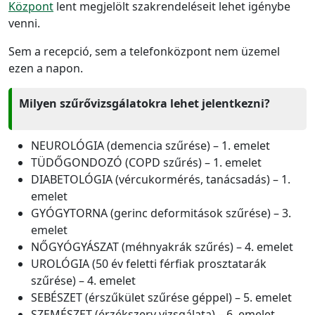
Központ
lent megjelölt szakrendeléseit lehet igénybe
venni.
Sem a recepció, sem a telefonközpont nem üzemel
ezen a napon.
Milyen szűrővizsgálatokra lehet jelentkezni?
NEUROLÓGIA (demencia szűrése) – 1. emelet
TÜDŐGONDOZÓ (COPD szűrés) – 1. emelet
DIABETOLÓGIA (vércukormérés, tanácsadás) – 1.
emelet
GYÓGYTORNA (gerinc deformitások szűrése) – 3.
emelet
NŐGYÓGYÁSZAT (méhnyakrák szűrés) – 4. emelet
UROLÓGIA (50 év feletti férfiak prosztatarák
szűrése) – 4. emelet
SEBÉSZET (érszűkület szűrése géppel) – 5. emelet
SZEMÉSZET (érzékszerv vizsgálata) – 6. emelet