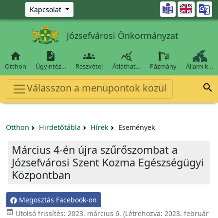
Ugrás a fő tartalomra

Kapcsolat
Józsefvárosi Önkormányzat




Otthon
Ügyintéz…
Részvétel
Átláthat…
Pázmány
Állami k…
Válasszon a menüpontok közül

Otthon
Hirdetőtábla
Hírek
Események
Március 4-én újra szűrőszombat a
Józsefvárosi Szent Kozma Egészségügyi
Központban
Megosztás Facebook-on

Utolsó frissítés:
2023. március 6.
(Létrehozva:
2023. február