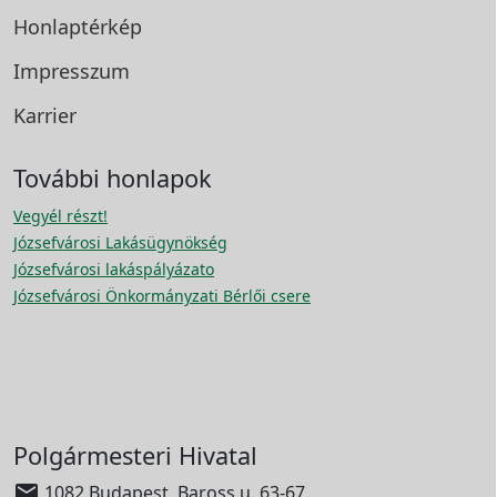
Honlaptérkép
Impresszum
Karrier
További honlapok
Vegyél részt!
Józsefvárosi Lakásügynökség
Józsefvárosi lakáspályázato
Józsefvárosi Önkormányzati Bérlői csere
Polgármesteri Hivatal

1082 Budapest, Baross u. 63-67.