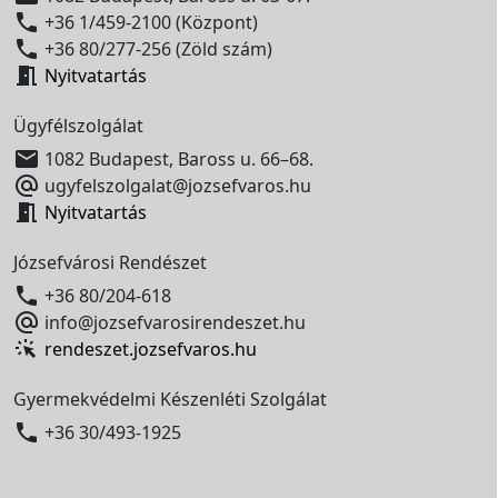

+36 1/459-2100 (Központ)

+36 80/277-256 (Zöld szám)

Nyitvatartás
Ügyfélszolgálat

1082 Budapest, Baross u. 66–68.

ugyfelszolgalat@jozsefvaros.hu

Nyitvatartás
Józsefvárosi Rendészet

+36 80/204-618

info@jozsefvarosirendeszet.hu
rendeszet.jozsefvaros.hu
Gyermekvédelmi Készenléti Szolgálat

+36 30/493-1925