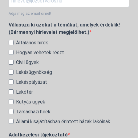
Adja meg az email címét!
Válassza ki azokat a témákat, amelyek érdeklik!
(Bármennyi hírlevelet megjelölhet.)
Általános hírek
Hogyan vehetek részt
Civil ügyek
Lakásügynökség
Lakáspályázat
Lakótér
Kutyás ügyek
Társasházi hírek
Állami kisajátításban érintett házak lakóinak
Adatkezelési tájékoztató