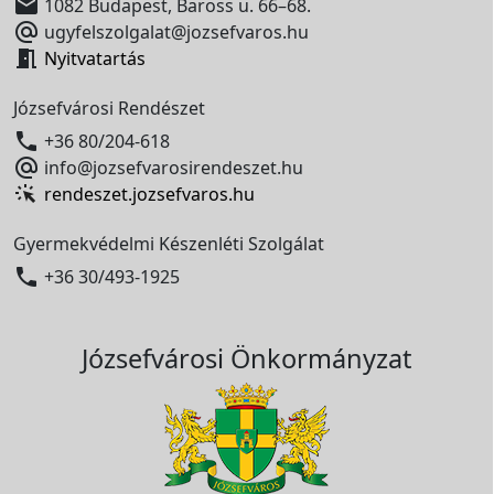

1082 Budapest, Baross u. 66–68.

ugyfelszolgalat@jozsefvaros.hu

Nyitvatartás
Józsefvárosi Rendészet

+36 80/204-618

info@jozsefvarosirendeszet.hu
rendeszet.jozsefvaros.hu
Gyermekvédelmi Készenléti Szolgálat

+36 30/493-1925
Józsefvárosi Önkormányzat