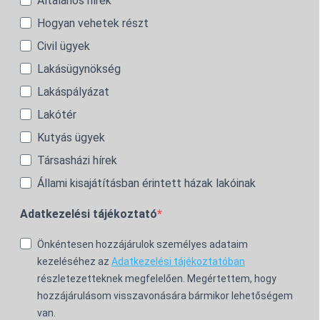
Általános hírek
Hogyan vehetek részt
Civil ügyek
Lakásügynökség
Lakáspályázat
Lakótér
Kutyás ügyek
Társasházi hírek
Állami kisajátításban érintett házak lakóinak
Adatkezelési tájékoztató
Önkéntesen hozzájárulok személyes adataim
kezeléséhez az
Adatkezelési tájékoztatóban
részletezetteknek megfelelően. Megértettem, hogy
hozzájárulásom visszavonására bármikor lehetőségem
van.