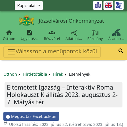
Ugrás a fő tartalomra

Kapcsolat
Józsefvárosi Önkormányzat




Otthon
Ügyintéz…
Részvétel
Átláthat…
Pázmány
Állami k…
Válasszon a menüpontok közül

Otthon
Hirdetőtábla
Hírek
Események
Eltemetett Igazság – Interaktív Roma
Holokauszt Kiállítás 2023. augusztus 2-
7. Mátyás tér
Megosztás Facebook-on

Utolsó frissítés:
2023. július 22.
(Létrehozva:
2023. július 13.
)