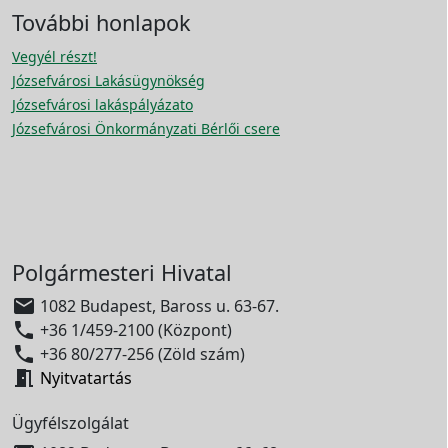
További honlapok
Vegyél részt!
Józsefvárosi Lakásügynökség
Józsefvárosi lakáspályázato
Józsefvárosi Önkormányzati Bérlői csere
Polgármesteri Hivatal

1082 Budapest, Baross u. 63-67.

+36 1/459-2100 (Központ)

+36 80/277-256 (Zöld szám)

Nyitvatartás
Ügyfélszolgálat