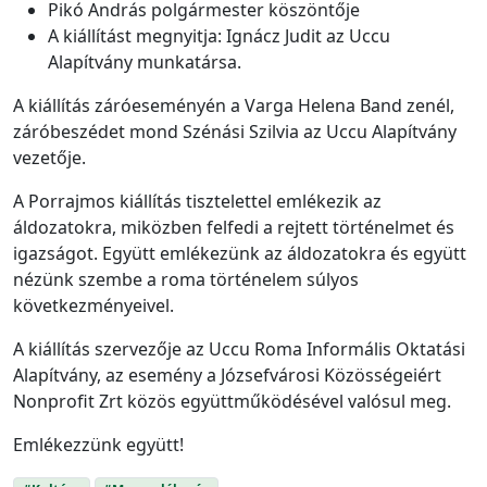
Pikó András polgármester köszöntője
A kiállítást megnyitja: Ignácz Judit az Uccu
Alapítvány munkatársa.
A kiállítás záróeseményén a Varga Helena Band zenél,
záróbeszédet mond Szénási Szilvia az Uccu Alapítvány
vezetője.
A Porrajmos kiállítás tisztelettel emlékezik az
áldozatokra, miközben felfedi a rejtett történelmet és
igazságot. Együtt emlékezünk az áldozatokra és együtt
nézünk szembe a roma történelem súlyos
következményeivel.
A kiállítás szervezője az Uccu Roma Informális Oktatási
Alapítvány, az esemény a Józsefvárosi Közösségeiért
Nonprofit Zrt közös együttműködésével valósul meg.
Emlékezzünk együtt!