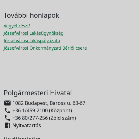
További honlapok
Vegyél részt!
Józsefvárosi Lakásügynökség
Józsefvárosi lakáspályázato
Józsefvárosi Önkormányzati Bérlői csere
Polgármesteri Hivatal

1082 Budapest, Baross u. 63-67.

+36 1/459-2100 (Központ)

+36 80/277-256 (Zöld szám)

Nyitvatartás