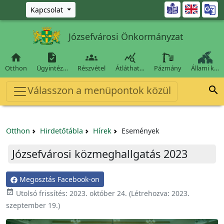
Ugrás a fő tartalomra

Kapcsolat
Józsefvárosi Önkormányzat




Otthon
Ügyintéz…
Részvétel
Átláthat…
Pázmány
Állami k…
Válasszon a menüpontok közül

Otthon
Hirdetőtábla
Hírek
Események
Józsefvárosi közmeghallgatás 2023
Megosztás Facebook-on

Utolsó frissítés:
2023. október 24.
(Létrehozva:
2023.
szeptember 19.
)