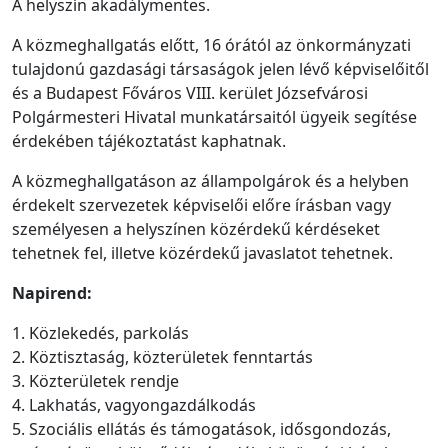
A helyszín akadálymentes.
A közmeghallgatás előtt, 16 órától az önkormányzati
tulajdonú gazdasági társaságok jelen lévő képviselőitől
és a Budapest Főváros VIII. kerület Józsefvárosi
Polgármesteri Hivatal munkatársaitól ügyeik segítése
érdekében tájékoztatást kaphatnak.
A közmeghallgatáson az állampolgárok és a helyben
érdekelt szervezetek képviselői előre írásban vagy
személyesen a helyszínen közérdekű kérdéseket
tehetnek fel, illetve közérdekű javaslatot tehetnek.
Napirend:
1. Közlekedés, parkolás
2. Köztisztaság, közterületek fenntartás
3. Közterületek rendje
4. Lakhatás, vagyongazdálkodás
5. Szociális ellátás és támogatások, idősgondozás,