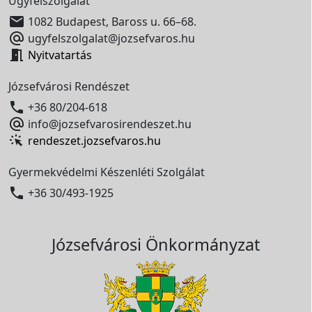
Ügyfélszolgálat

1082 Budapest, Baross u. 66–68.

ugyfelszolgalat@jozsefvaros.hu

Nyitvatartás
Józsefvárosi Rendészet

+36 80/204-618

info@jozsefvarosirendeszet.hu
rendeszet.jozsefvaros.hu
Gyermekvédelmi Készenléti Szolgálat

+36 30/493-1925
Józsefvárosi Önkormányzat