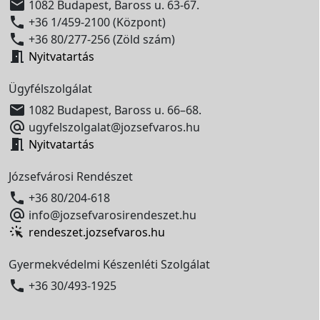

1082 Budapest, Baross u. 63-67.

+36 1/459-2100 (Központ)

+36 80/277-256 (Zöld szám)

Nyitvatartás
Ügyfélszolgálat

1082 Budapest, Baross u. 66–68.

ugyfelszolgalat@jozsefvaros.hu

Nyitvatartás
Józsefvárosi Rendészet

+36 80/204-618

info@jozsefvarosirendeszet.hu
rendeszet.jozsefvaros.hu
Gyermekvédelmi Készenléti Szolgálat

+36 30/493-1925