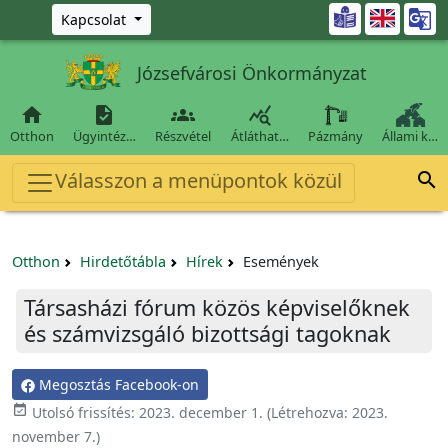
Ugrás a fő tartalomra

Kapcsolat
Józsefvárosi Önkormányzat




Otthon
Ügyintéz…
Részvétel
Átláthat…
Pázmány
Állami k…
Válasszon a menüpontok közül

Otthon
Hirdetőtábla
Hírek
Események
Társasházi fórum közös képviselőknek
és számvizsgáló bizottsági tagoknak
Megosztás Facebook-on

Utolsó frissítés:
2023. december 1.
(Létrehozva:
2023.
november 7.
)