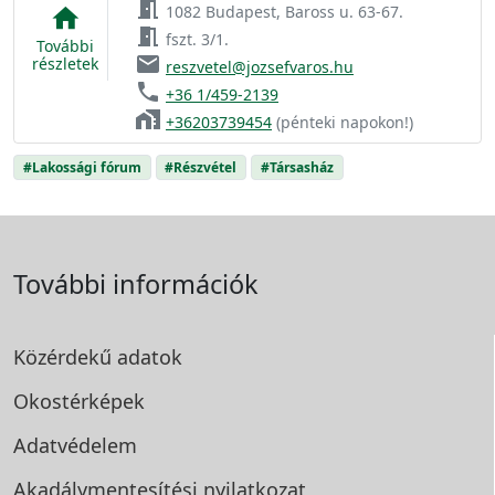
meeting_room
1082 Budapest, Baross u. 63-67.
home
meeting_room
fszt. 3/1.
További
email
részletek
reszvetel@jozsefvaros.hu
phone
+36 1/459-2139
home_work
+36203739454
(pénteki napokon!)
#Lakossági fórum
#Részvétel
#Társasház
További információk
Közérdekű adatok
Okostérképek
Adatvédelem
Akadálymentesítési
nyilatkozat