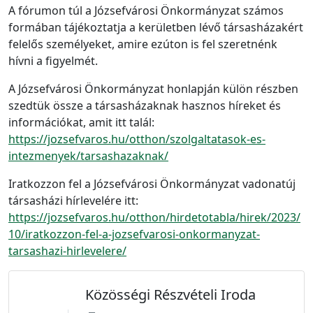
A fórumon túl a Józsefvárosi Önkormányzat számos
formában tájékoztatja a kerületben lévő társasházakért
felelős személyeket, amire ezúton is fel szeretnénk
hívni a figyelmét.
A Józsefvárosi Önkormányzat honlapján külön részben
szedtük össze a társasházaknak hasznos híreket és
információkat, amit itt talál:
https://jozsefvaros.hu/otthon/szolgaltatasok-es-
intezmenyek/tarsashazaknak/
Iratkozzon fel a Józsefvárosi Önkormányzat vadonatúj
társasházi hírlevelére itt:
https://jozsefvaros.hu/otthon/hirdetotabla/hirek/2023/
10/iratkozzon-fel-a-jozsefvarosi-onkormanyzat-
tarsashazi-hirlevelere/
Közösségi Részvételi Iroda