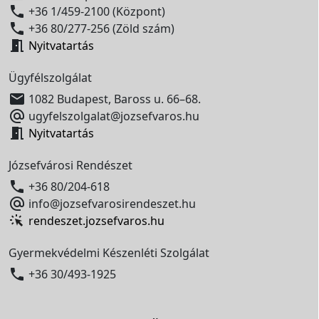

+36 1/459-2100 (Központ)

+36 80/277-256 (Zöld szám)

Nyitvatartás
Ügyfélszolgálat

1082 Budapest, Baross u. 66–68.

ugyfelszolgalat@jozsefvaros.hu

Nyitvatartás
Józsefvárosi Rendészet

+36 80/204-618

info@jozsefvarosirendeszet.hu
rendeszet.jozsefvaros.hu
Gyermekvédelmi Készenléti Szolgálat

+36 30/493-1925