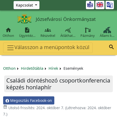
Ugrás a fő tartalomra

Kapcsolat
Józsefvárosi Önkormányzat




Otthon
Ügyintéz…
Részvétel
Átláthat…
Pázmány
Állami k…
Válasszon a menüpontok közül

Otthon
Hirdetőtábla
Hírek
Események
Családi döntéshozó csoportkonferencia
képzés honlaphír
Megosztás Facebook-on

Utolsó frissítés:
2024. október 7.
(Létrehozva:
2024. október
7.
)