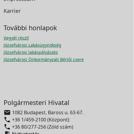
Karrier
További honlapok
Vegyél részt!
Józsefvárosi Lakásügynökség
Józsefvárosi lakáspályázato
Józsefvárosi Önkormányzati Bérlői csere
Polgármesteri Hivatal

1082 Budapest, Baross u. 63-67.

+36 1/459-2100 (Központ)

+36 80/277-256 (Zöld szám)

Nyitvatartás