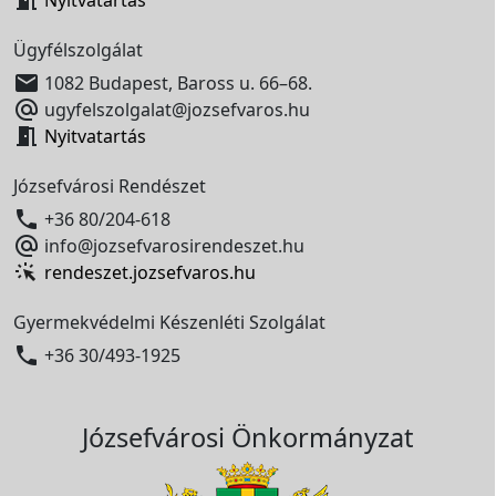
Ügyfélszolgálat

1082 Budapest, Baross u. 66–68.

ugyfelszolgalat@jozsefvaros.hu

Nyitvatartás
Józsefvárosi Rendészet

+36 80/204-618

info@jozsefvarosirendeszet.hu
rendeszet.jozsefvaros.hu
Gyermekvédelmi Készenléti Szolgálat

+36 30/493-1925
Józsefvárosi Önkormányzat