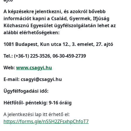
A képzésekre jelentkezni, és azokról bővebb
információt kapni a Család, Gyermek, Ifjúság
Közhasznú Egyesület ügyfélszolgálatán lehet az
alábbi elérhetőségeken:
1081 Budapest, Kun utca 12., 3. emelet, 27. ajtó
Tel.: (+36-1) 225-3526, 06-30-459-2739
Web:
www.csagyi.hu
E-mail: csagyi@csagyi.hu
Ügyfélfogadási idő:
Hétfőtől- péntekig: 9-16 óráig
A jelentkezési lap itt érhető el:
https://forms.gle/nS5H2ZFsxhpChfoT7