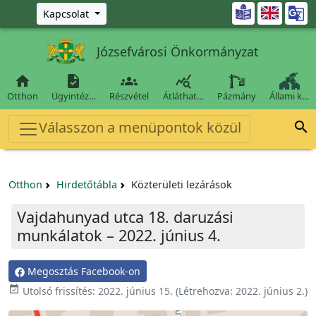
Ugrás a fő tartalomra

Kapcsolat
Józsefvárosi Önkormányzat




Otthon
Ügyintéz…
Részvétel
Átláthat…
Pázmány
Állami k…
Válasszon a menüpontok közül

Otthon
Hirdetőtábla
Közterületi lezárások
Vajdahunyad utca 18. daruzási
munkálatok – 2022. június 4.
Megosztás Facebook-on
event_available
Utolsó frissítés:
2022. június 15.
(Létrehozva:
2022. június 2.
)