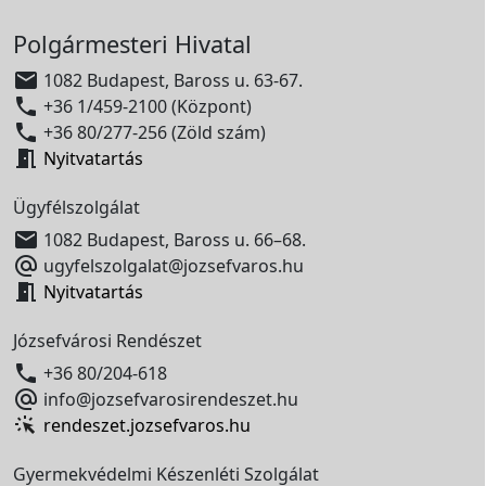
Polgármesteri Hivatal

1082 Budapest, Baross u. 63-67.

+36 1/459-2100 (Központ)

+36 80/277-256 (Zöld szám)

Nyitvatartás
Ügyfélszolgálat

1082 Budapest, Baross u. 66–68.

ugyfelszolgalat@jozsefvaros.hu

Nyitvatartás
Józsefvárosi Rendészet

+36 80/204-618

info@jozsefvarosirendeszet.hu
rendeszet.jozsefvaros.hu
Gyermekvédelmi Készenléti Szolgálat