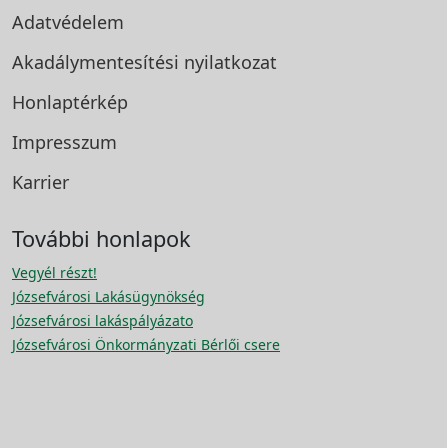
Adatvédelem
Akadálymentesítési
nyilatkozat
Honlaptérkép
Impresszum
Karrier
További honlapok
Vegyél részt!
Józsefvárosi Lakásügynökség
Józsefvárosi lakáspályázato
Józsefvárosi Önkormányzati Bérlői csere