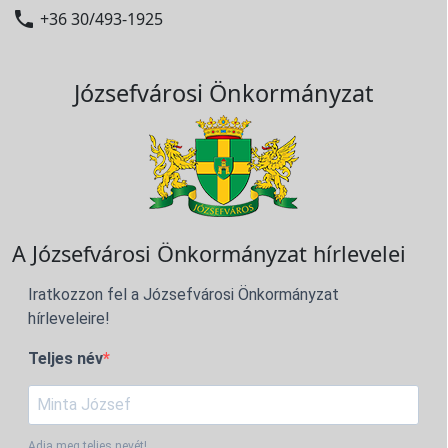

+36 30/493-1925
Józsefvárosi Önkormányzat
A Józsefvárosi Önkormányzat hírlevelei
Iratkozzon fel a Józsefvárosi Önkormányzat
hírleveleire!
Teljes név
Adja meg teljes nevét!