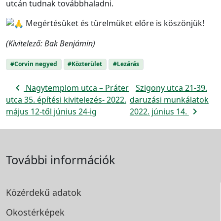
utcán tudnak továbbhaladni.
Megértésüket és türelmüket előre is köszönjük!
(Kivitelező: Bak Benjámin)
#Corvin negyed
#Közterület
#Lezárás
navigate_before
Nagytemplom utca – Práter
Szigony utca 21-39.
utca 35. építési kivitelezés- 2022.
daruzási munkálatok
navigate_next
május 12-től június 24-ig
2022. június 14.
További információk
Közérdekű adatok
Okostérképek