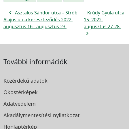
navigate_before
Asztalos Sándor utca – Stróbl
Krúdy Gyula utca
Alajos utca kereszteződés 2022.
15. 2022.
augusztus 16.- augusztus 23.
augusztus 27-28.
navigate_next
További információk
Közérdekű adatok
Okostérképek
Adatvédelem
Akadálymentesítési
nyilatkozat
Honlaptérkép