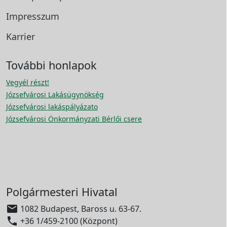
Impresszum
Karrier
További honlapok
Vegyél részt!
Józsefvárosi Lakásügynökség
Józsefvárosi lakáspályázato
Józsefvárosi Önkormányzati Bérlői csere
Polgármesteri Hivatal

1082 Budapest, Baross u. 63-67.

+36 1/459-2100 (Központ)