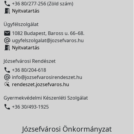

+36 80/277-256 (Zöld szám)

Nyitvatartás
Ügyfélszolgálat

1082 Budapest, Baross u. 66–68.

ugyfelszolgalat@jozsefvaros.hu

Nyitvatartás
Józsefvárosi Rendészet

+36 80/204-618

info@jozsefvarosirendeszet.hu
rendeszet.jozsefvaros.hu
Gyermekvédelmi Készenléti Szolgálat

+36 30/493-1925
Józsefvárosi Önkormányzat