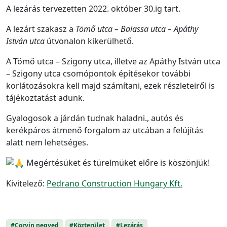
A lezárás tervezetten 2022. október 30.ig tart.
A lezárt szakasz a
Tömő utca – Balassa utca – Apáthy
István utca
útvonalon kikerülhető.
A Tömő utca – Szigony utca, illetve az Apáthy István utca
– Szigony utca csomópontok építésekor további
korlátozásokra kell majd számítani, ezek részleteiről is
tájékoztatást adunk.
Gyalogosok a járdán tudnak haladni., a
utós és
kerékpáros átmenő forgalom az utcában a felújítás
alatt nem lehetséges.
Megértésüket és türelmüket előre is köszönjük!
Kivitelező:
Pedrano Construction Hungary Kft.
#Corvin negyed
#Közterület
#Lezárás