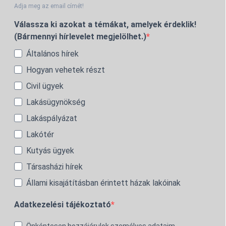
Adja meg az email címét!
Válassza ki azokat a témákat, amelyek érdeklik!
(Bármennyi hírlevelet megjelölhet.)
Általános hírek
Hogyan vehetek részt
Civil ügyek
Lakásügynökség
Lakáspályázat
Lakótér
Kutyás ügyek
Társasházi hírek
Állami kisajátításban érintett házak lakóinak
Adatkezelési tájékoztató
Önkéntesen hozzájárulok személyes adataim