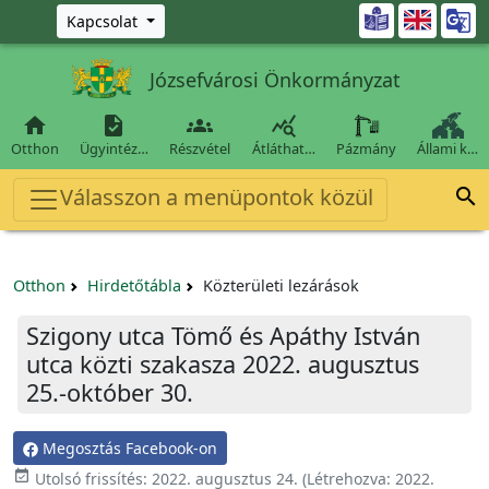
Ugrás a fő tartalomra

Kapcsolat
Józsefvárosi Önkormányzat




Otthon
Ügyintéz…
Részvétel
Átláthat…
Pázmány
Állami k…
Válasszon a menüpontok közül

Otthon
Hirdetőtábla
Közterületi lezárások
Szigony utca Tömő és Apáthy István
utca közti szakasza 2022. augusztus
25.-október 30.
Megosztás Facebook-on
event_available
Utolsó frissítés:
2022. augusztus 24.
(Létrehozva:
2022.