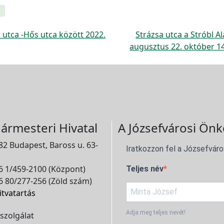
p
 utca -Hős utca között 2022.
Strázsa utca a Stróbl A
augusztus 22. október 1
ármesteri Hivatal
A Józsefvárosi Önk
2 Budapest, Baross u. 63-
Iratkozzon fel a Józsefváro
 1/459-2100 (Központ)
Teljes név
 80/277-256 (Zöld szám)
itvatartás
Adja meg teljes nevét!
szolgálat