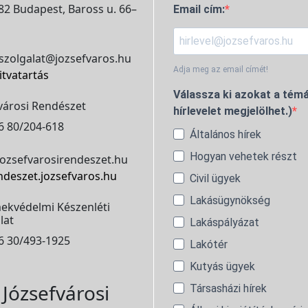
2 Budapest, Baross u. 66–
Email cím:
szolgalat@jozsefvaros.hu
Adja meg az email címét!
itvatartás
Válassza ki azokat a témá
városi Rendészet
hírlevelet megjelölhet.)
6 80/204-618
Általános hírek
Hogyan vehetek részt
ozsefvarosirendeszet.hu
ndeszet.jozsefvaros.hu
Civil ügyek
Lakásügynökség
ekvédelmi Készenléti
lat
Lakáspályázat
6 30/493-1925
Lakótér
Kutyás ügyek
Józsefvárosi
Társasházi hírek