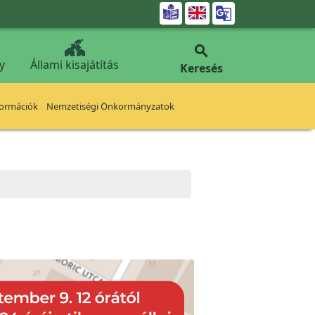


y
Állami kisajátítás
Keresés
formációk
Nemzetiségi Önkormányzatok