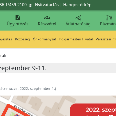
36 1/459-2100
Nyitvatartás
|
Hangostérkép




Ügyintézés
Részvétel
Átláthatóság
Pázmán
jlesztés
Közösség
Önkormányzat
Polgármesteri Hivatal
Választási in
ások
szeptember 9-11.
Létrehozva:
2022. szeptember 1.
)