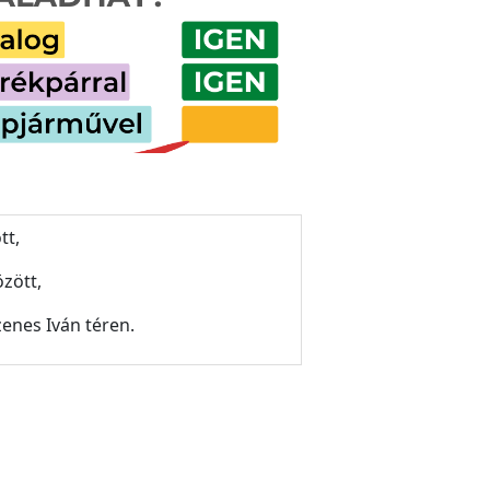
tt,
özött,
zenes Iván téren.