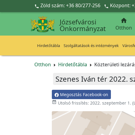
Ugrás a fő tartalomra
Zöld szám: +36 80/277-256
Központ: +



Józsefvárosi
Önkormányzat
Otthon
Hirdetőtábla
Szolgáltatások és intézmények
Városfe
Otthon
Hirdetőtábla
Közterületi lezár
Szenes Iván tér 2022. 
Megosztás Facebook-on
event_available
Utolsó frissítés:
2022. szeptember 1.
(