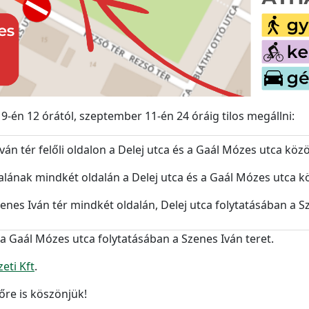
-én 12 órától, szeptember 11-én 24 óráig tilos megállni:
án tér felőli oldalon a Delej utca és a Gaál Mózes utca közö
ldalának mindkét oldalán a Delej utca és a Gaál Mózes utca k
nes Iván tér mindkét oldalán, Delej utca folytatásában a S
 Gaál Mózes utca folytatásában a Szenes Iván teret.
eti Kft
.
re is köszönjük!