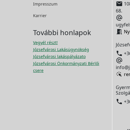

108
Impresszum
68.
Karrier

ugyfel
További honlapok

Ny
Vegyél részt!
József
Józsefvárosi Lakásügynökség

+3
Józsefvárosi lakáspályázato

Józsefvárosi Önkormányzati Bérlői
info@j
csere
re
Gyerm
Szolgá

+3