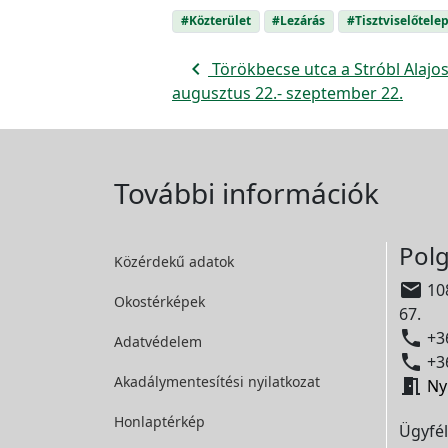
#Közterület
#Lezárás
#Tisztviselőtele
navigate_before
Törökbecse utca a Stróbl Alajos
augusztus 22.- szeptember 22.
További információk
Polg
Közérdekű adatok

108
Okostérképek
67.

+36
Adatvédelem

+36
Akadálymentesítési
nyilatkozat

Ny
Honlaptérkép
Ügyfél