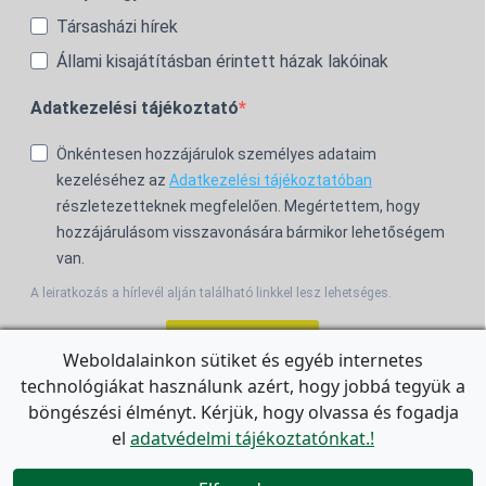
Társasházi hírek
Állami kisajátításban érintett házak lakóinak
Adatkezelési tájékoztató
Önkéntesen hozzájárulok személyes adataim
kezeléséhez az
Adatkezelési tájékoztatóban
részletezetteknek megfelelően. Megértettem, hogy
hozzájárulásom visszavonására bármikor lehetőségem
van.
A leiratkozás a hírlevél alján található linkkel lesz lehetséges.
Feliratkozom!
Weboldalainkon sütiket és egyéb internetes
technológiákat használunk azért, hogy jobbá tegyük a
For the English Newsletter, click
HERE.
böngészési élményt. Kérjük, hogy olvassa és fogadja
el
adatvédelmi tájékoztatónkat.!

