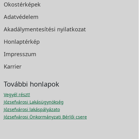
Okostérképek
Adatvédelem
Akadálymentesítési
nyilatkozat
Honlaptérkép
Impresszum
Karrier
További honlapok
Vegyél részt!
Józsefvárosi Lakásügynökség
Józsefvárosi lakáspályázato
Józsefvárosi Önkormányzati Bérlői csere