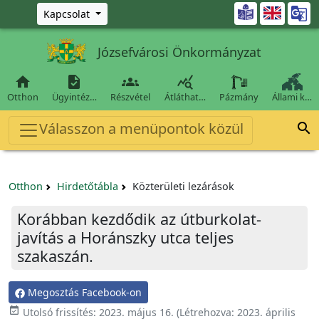
Ugrás a fő tartalomra

Kapcsolat
Józsefvárosi Önkormányzat




Otthon
Ügyintéz…
Részvétel
Átláthat…
Pázmány
Állami k…
Válasszon a menüpontok közül

Otthon
Hirdetőtábla
Közterületi lezárások
Korábban kezdődik az útburkolat-
javítás a Horánszky utca teljes
szakaszán.
Megosztás Facebook-on
event_available
Utolsó frissítés:
2023. május 16.
(Létrehozva:
2023. április