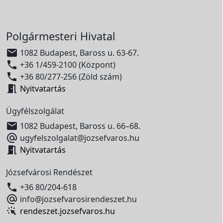
Polgármesteri Hivatal

1082 Budapest, Baross u. 63-67.

+36 1/459-2100 (Központ)

+36 80/277-256 (Zöld szám)

Nyitvatartás
Ügyfélszolgálat

1082 Budapest, Baross u. 66–68.

ugyfelszolgalat@jozsefvaros.hu

Nyitvatartás
Józsefvárosi Rendészet

+36 80/204-618

info@jozsefvarosirendeszet.hu
rendeszet.jozsefvaros.hu