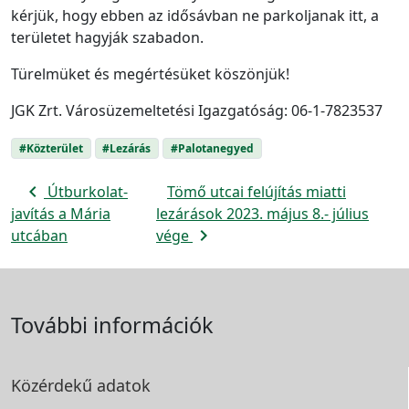
kérjük, hogy ebben az idősávban ne parkoljanak itt, a
területet hagyják szabadon.
Türelmüket és megértésüket köszönjük!
JGK Zrt. Városüzemeltetési Igazgatóság: 06-1-7823537
#Közterület
#Lezárás
#Palotanegyed
navigate_before
Útburkolat-
Tömő utcai felújítás miatti
javítás a Mária
lezárások 2023. május 8.- július
navigate_next
utcában
vége
További információk
Közérdekű adatok