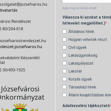
szolgalat@jozsefvaros.hu
Adja meg az email címét!
itvatartás
Válassza ki azokat a témá
városi Rendészet
hírlevelet megjelölhet.)
6 80/204-618
Általános hírek
Hogyan vehetek részt
ozsefvarosirendeszet.hu
ndeszet.jozsefvaros.hu
Civil ügyek
Lakásügynökség
ekvédelmi Készenléti
lat
Lakáspályázat
6 30/493-1925
Lakótér
Kutyás ügyek
Józsefvárosi
Társasházi hírek
nkormányzat
Állami kisajátításban éri
Adatkezelési tájékoztató