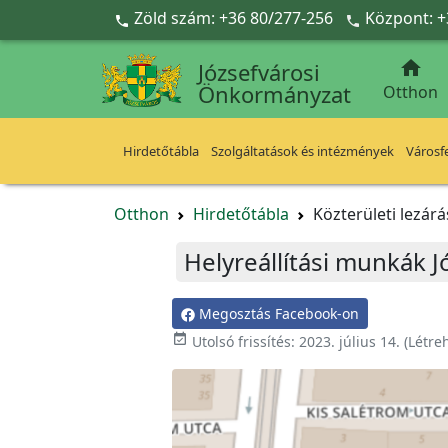
Ugrás a fő tartalomra
Zöld szám: +36 80/277-256
Központ: +



Józsefvárosi
Önkormányzat
Otthon
Hirdetőtábla
Szolgáltatások és intézmények
Városfe
Otthon
Hirdetőtábla
Közterületi lezár
Helyreállítási munkák J
Megosztás Facebook-on
event_available
Utolsó frissítés:
2023. július 14.
(Létre