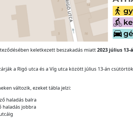
szteződésében keletkezett beszakadás miatt
2023 július 13
ezárják a Rigó utca és a Víg utca között július 13-án csütörtö
ken változik, ezeket tábla jelzi:
ező haladás balra
ő haladás jobbra
 utcáig