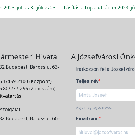
2023. július 3.- július 23.
Fásítás a Lujza utcában 2023. j
ármesteri Hivatal
A Józsefvárosi Önk
2 Budapest, Baross u. 63-
Iratkozzon fel a Józsefváro
 1/459-2100 (Központ)
Teljes név
 80/277-256 (Zöld szám)
itvatartás
Adja meg teljes nevét!
szolgálat
2 Budapest, Baross u. 66–
Email cím: