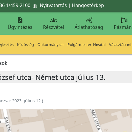
36 1/459-2100
Nyitvatartás
|
Hangostérkép




Ügyintézés
Részvétel
Átláthatóság
Pázmán
jlesztés
Közösség
Önkormányzat
Polgármesteri Hivatal
Választási in
ások
ózsef utca- Német utca július 13.
hozva:
2023. július 12.
)