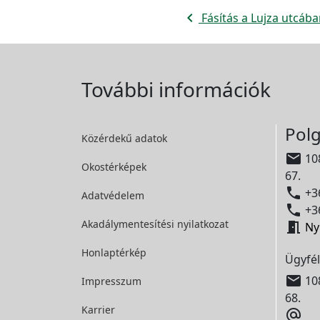
navigate_before
Fásítás a Lujza utcában 
További információk
Polg
Közérdekű adatok

108
Okostérképek
67.

+36
Adatvédelem

+36
Akadálymentesítési
nyilatkozat

Ny
Honlaptérkép
Ügyfél

108
Impresszum
68.
Karrier
