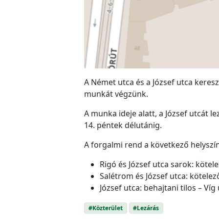
A Német utca és a József utca kere
munkát végzünk.
A munka ideje alatt, a József utcát l
14. péntek délutánig.
A forgalmi rend a következő helyszíne
Rigó és József utca sarok: kötel
Salétrom és József utca: kötelez
József utca: behajtani tilos – Víg
#Közterület
#Lezárás