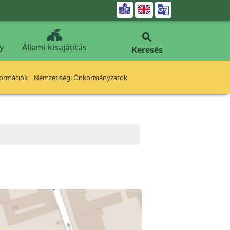


y
Állami kisajátítás
Keresés
formációk
Nemzetiségi Önkormányzatok