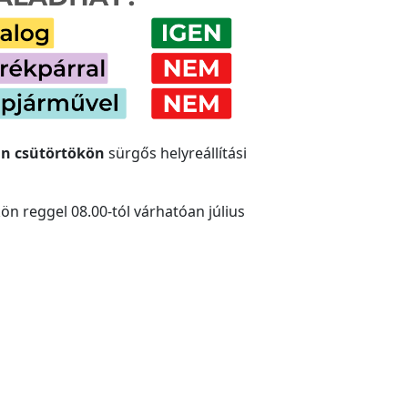
-án csütörtökön
sürgős helyreállítási
kön reggel 08.00-tól várhatóan július