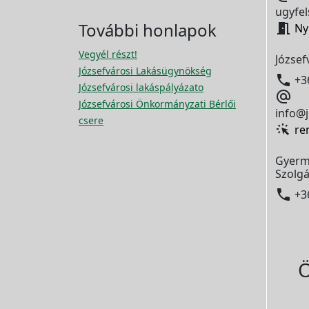
ugyfel
További honlapok

Ny
Vegyél részt!
József
Józsefvárosi Lakásügynökség

+3
Józsefvárosi lakáspályázato

Józsefvárosi Önkormányzati Bérlői
info@j
csere
re
Gyerm
Szolgá

+3
Ö