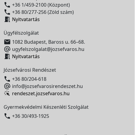

+36 1/459-2100 (Központ)

+36 80/277-256 (Zöld szám)

Nyitvatartás
Ügyfélszolgálat

1082 Budapest, Baross u. 66–68.

ugyfelszolgalat@jozsefvaros.hu

Nyitvatartás
Józsefvárosi Rendészet

+36 80/204-618

info@jozsefvarosirendeszet.hu
rendeszet.jozsefvaros.hu
Gyermekvédelmi Készenléti Szolgálat

+36 30/493-1925