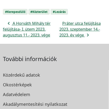
#Kerepesdülő
#Közterület
#Lezárás
navigate_before
A Horváth Mihály tér
Práter utca felújítása
felújítása- I. ütem 2023.
2023. szeptember 14.-
navigate_next
augusztus 11.- 2023. vége
2023. év vége
További információk
Közérdekű adatok
Okostérképek
Adatvédelem
Akadálymentesítési
nyilatkozat