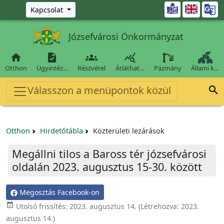
Ugrás a fő tartalomra

Kapcsolat
Józsefvárosi Önkormányzat




Otthon
Ügyintéz…
Részvétel
Átláthat…
Pázmány
Állami k…
Válasszon a menüpontok közül

Otthon
Hirdetőtábla
Közterületi lezárások
Megállni tilos a Baross tér józsefvárosi
oldalán 2023. augusztus 15-30. között
Megosztás Facebook-on
event_available
Utolsó frissítés:
2023. augusztus 14.
(Létrehozva:
2023.
augusztus 14.
)