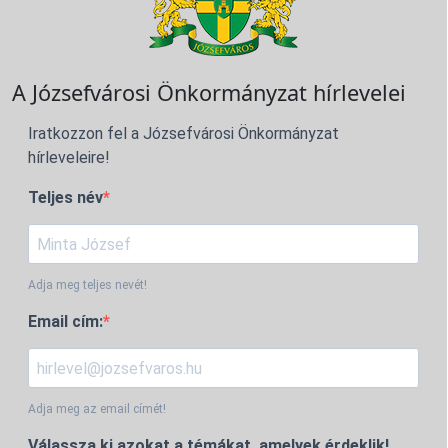
A Józsefvárosi Önkormányzat hírlevelei
Iratkozzon fel a Józsefvárosi Önkormányzat
hírleveleire!
Teljes név
Adja meg teljes nevét!
Email cím:
Adja meg az email címét!
Válassza ki azokat a témákat, amelyek érdeklik!