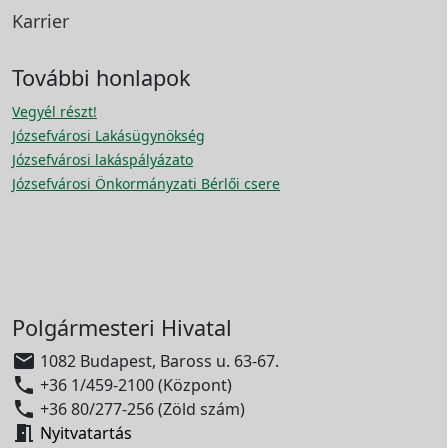
Karrier
További honlapok
Vegyél részt!
Józsefvárosi Lakásügynökség
Józsefvárosi lakáspályázato
Józsefvárosi Önkormányzati Bérlői csere
Polgármesteri Hivatal

1082 Budapest, Baross u. 63-67.

+36 1/459-2100 (Központ)

+36 80/277-256 (Zöld szám)

Nyitvatartás