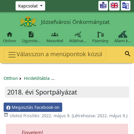
Ugrás a fő tartalomra

Kapcsolat
Józsefvárosi Önkormányzat




Otthon
Ügyintéz…
Részvétel
Átláthat…
Pázmány
Állami k…
Válasszon a menüpontok közül

Otthon
Hirdetőtábla
Egyéb pályázatok szervezeteknek/tá
2018. évi Sportpályázat
Megosztás Facebook-on

Utolsó frissítés:
2022. május 9.
(Létrehozva:
2022. május 9.
)
Figyelem!