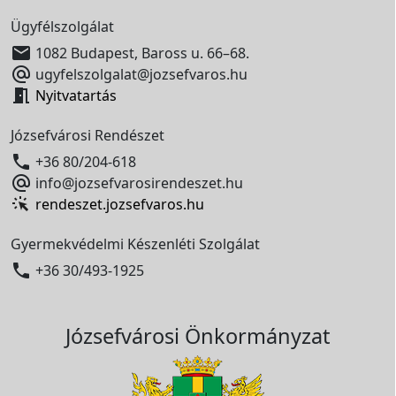
Ügyfélszolgálat

1082 Budapest, Baross u. 66–68.

ugyfelszolgalat@jozsefvaros.hu

Nyitvatartás
Józsefvárosi Rendészet

+36 80/204-618

info@jozsefvarosirendeszet.hu
rendeszet.jozsefvaros.hu
Gyermekvédelmi Készenléti Szolgálat

+36 30/493-1925
Józsefvárosi Önkormányzat