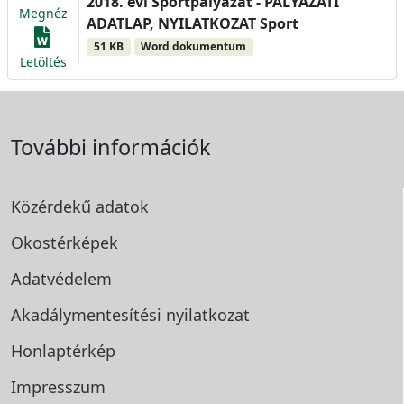
2018. évi Sportpályázat - PÁLYÁZATI
Megnéz
ADATLAP, NYILATKOZAT Sport
51 KB
Word dokumentum
Letöltés
További információk
Közérdekű adatok
Okostérképek
Adatvédelem
Akadálymentesítési
nyilatkozat
Honlaptérkép
Impresszum