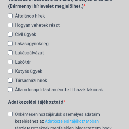
(Bármennyi hírlevelet megjelölhet.)
Általános hírek
Hogyan vehetek részt
Civil ügyek
Lakásügynökség
Lakáspályázat
Lakótér
Kutyás ügyek
Társasházi hírek
Állami kisajátításban érintett házak lakóinak
Adatkezelési tájékoztató
Önkéntesen hozzájárulok személyes adataim
kezeléséhez az
Adatkezelési tájékoztatóban
részletezetteknek megfelelően. Megértettem, hogy