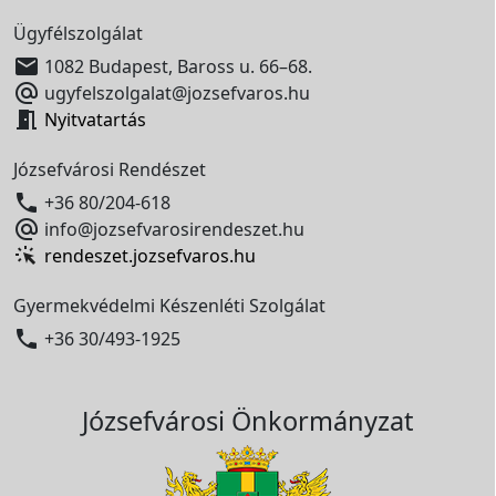
Ügyfélszolgálat

1082 Budapest, Baross u. 66–68.

ugyfelszolgalat@jozsefvaros.hu

Nyitvatartás
Józsefvárosi Rendészet

+36 80/204-618

info@jozsefvarosirendeszet.hu
rendeszet.jozsefvaros.hu
Gyermekvédelmi Készenléti Szolgálat

+36 30/493-1925
Józsefvárosi Önkormányzat