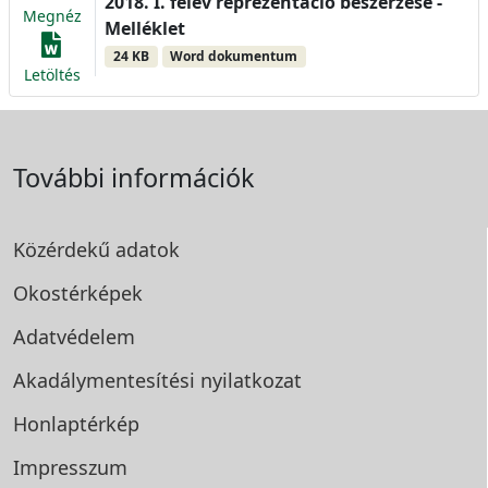
2018. I. félév reprezentáció beszerzése -
Megnéz
Melléklet
24 KB
Word dokumentum
Letöltés
További információk
Közérdekű adatok
Okostérképek
Adatvédelem
Akadálymentesítési
nyilatkozat
Honlaptérkép
Impresszum