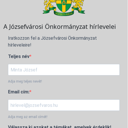
A Józsefvárosi Önkormányzat hírlevelei
Iratkozzon fel a Józsefvárosi Önkormányzat
hírleveleire!
Teljes név
Adja meg teljes nevét!
Email cím:
Adja meg az email címét!
Válassza ki azokat a témákat, amelyek érdeklik!