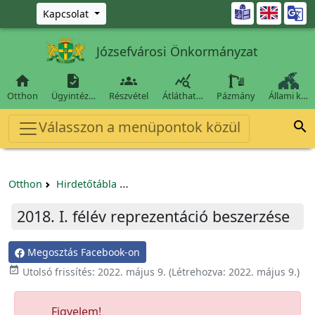
Ugrás a fő tartalomra

Kapcsolat
Józsefvárosi Önkormányzat




Otthon
Ügyintéz…
Részvétel
Átláthat…
Pázmány
Állami k…
Válasszon a menüpontok közül

Otthon
Hirdetőtábla
Egyéb pályázatok szervezeteknek/tá
2018. I. félév reprezentáció beszerzése
Megosztás Facebook-on

Utolsó frissítés:
2022. május 9.
(Létrehozva:
2022. május 9.
)
Figyelem!