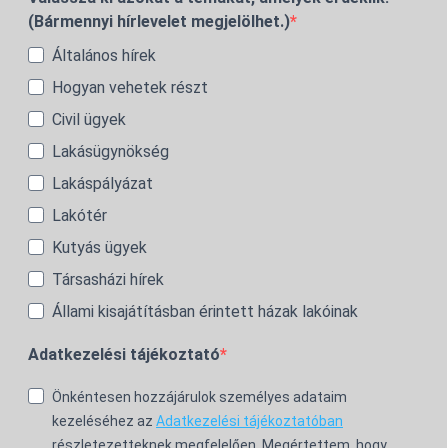
(Bármennyi hírlevelet megjelölhet.)
Általános hírek
Hogyan vehetek részt
Civil ügyek
Lakásügynökség
Lakáspályázat
Lakótér
Kutyás ügyek
Társasházi hírek
Állami kisajátításban érintett házak lakóinak
Adatkezelési tájékoztató
Önkéntesen hozzájárulok személyes adataim
kezeléséhez az
Adatkezelési tájékoztatóban
részletezetteknek megfelelően. Megértettem, hogy