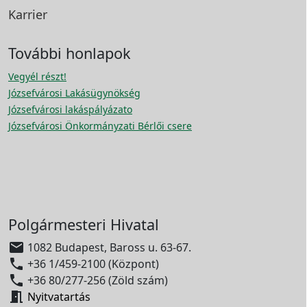
Karrier
További honlapok
Vegyél részt!
Józsefvárosi Lakásügynökség
Józsefvárosi lakáspályázato
Józsefvárosi Önkormányzati Bérlői csere
Polgármesteri Hivatal

1082 Budapest, Baross u. 63-67.

+36 1/459-2100 (Központ)

+36 80/277-256 (Zöld szám)

Nyitvatartás