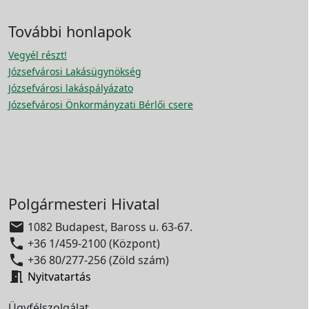
További honlapok
Vegyél részt!
Józsefvárosi Lakásügynökség
Józsefvárosi lakáspályázato
Józsefvárosi Önkormányzati Bérlői csere
Polgármesteri Hivatal

1082 Budapest, Baross u. 63-67.

+36 1/459-2100 (Központ)

+36 80/277-256 (Zöld szám)

Nyitvatartás
Ügyfélszolgálat