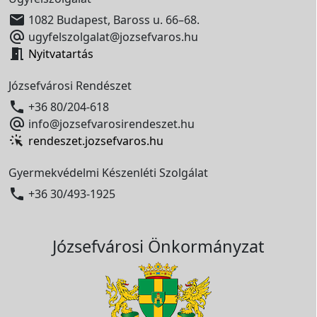

1082 Budapest, Baross u. 66–68.

ugyfelszolgalat@jozsefvaros.hu

Nyitvatartás
Józsefvárosi Rendészet

+36 80/204-618

info@jozsefvarosirendeszet.hu
rendeszet.jozsefvaros.hu
Gyermekvédelmi Készenléti Szolgálat

+36 30/493-1925
Józsefvárosi Önkormányzat