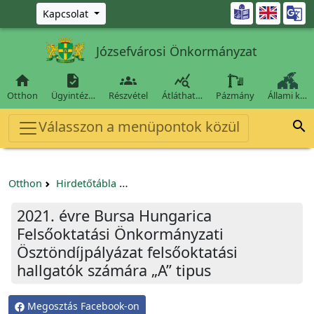
Ugrás a fő tartalomra

Kapcsolat
Józsefvárosi Önkormányzat




Otthon
Ügyintéz…
Részvétel
Átláthat…
Pázmány
Állami k…
Válasszon a menüpontok közül

Otthon
Hirdetőtábla
Egyéb pályázatok szervezeteknek/tá
2021. évre Bursa Hungarica
Felsőoktatási Önkormányzati
Ösztöndíjpályázat felsőoktatási
hallgatók számára „A” tipus
Megosztás Facebook-on