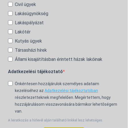
Civil ügyek
Lakásügynökség
Lakáspályázat
Lakótér
Kutyás ügyek
Társasházi hírek
Állami kisajátításban érintett házak lakóinak
Adatkezelési tájékoztató
Önkéntesen hozzájárulok személyes adataim
kezeléséhez az
Adatkezelési tájékoztatóban
részletezetteknek megfelelően. Megértettem, hogy
hozzájárulásom visszavonására bármikor lehetőségem
van.
A leiratkozás a hírlevél alján található linkkel lesz lehetséges.