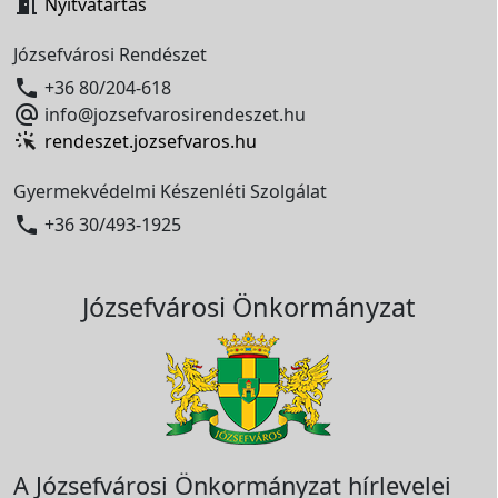

Nyitvatartás
Józsefvárosi Rendészet

+36 80/204-618

info@jozsefvarosirendeszet.hu
rendeszet.jozsefvaros.hu
Gyermekvédelmi Készenléti Szolgálat

+36 30/493-1925
Józsefvárosi Önkormányzat
A Józsefvárosi Önkormányzat hírlevelei