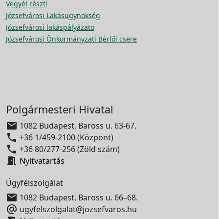
Vegyél részt!
Józsefvárosi Lakásügynökség
Józsefvárosi lakáspályázato
Józsefvárosi Önkormányzati Bérlői csere
Polgármesteri Hivatal

1082 Budapest, Baross u. 63-67.

+36 1/459-2100 (Központ)

+36 80/277-256 (Zöld szám)

Nyitvatartás
Ügyfélszolgálat

1082 Budapest, Baross u. 66–68.

ugyfelszolgalat@jozsefvaros.hu