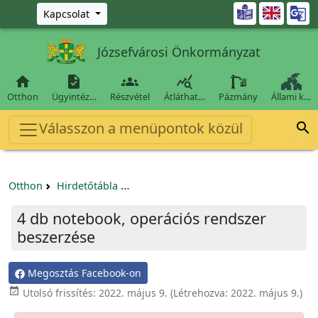
Ugrás a fő tartalomra

Kapcsolat
Józsefvárosi Önkormányzat




Otthon
Ügyintéz…
Részvétel
Átláthat…
Pázmány
Állami k…
Válasszon a menüpontok közül

Otthon
Hirdetőtábla
Egyéb pályázatok szervezeteknek/tá
4 db notebook, operációs rendszer
beszerzése
Megosztás Facebook-on

Utolsó frissítés:
2022. május 9.
(Létrehozva:
2022. május 9.
)