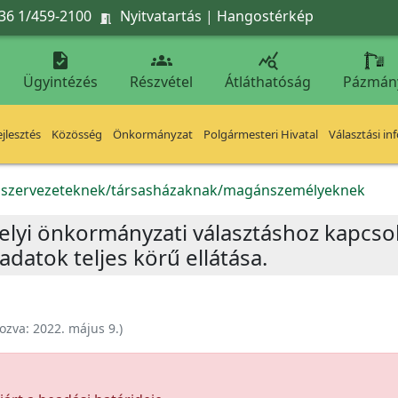
36 1/459-2100
Nyitvatartás
|
Hangostérkép




Ügyintézés
Részvétel
Átláthatóság
Pázmán
jlesztés
Közösség
Önkormányzat
Polgármesteri Hivatal
Választási in
k szervezeteknek/társasházaknak/magánszemélyeknek
elyi önkormányzati választáshoz kapcsoló
adatok teljes körű ellátása.
ozva:
2022. május 9.
)