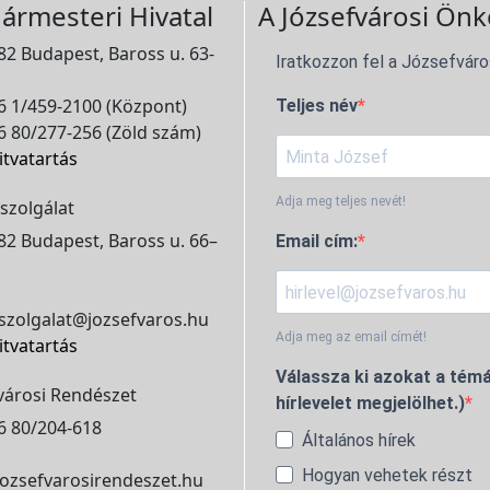
ármesteri Hivatal
A Józsefvárosi Önk
2 Budapest, Baross u. 63-
Iratkozzon fel a Józsefváro
 1/459-2100 (Központ)
Teljes név
 80/277-256 (Zöld szám)
itvatartás
Adja meg teljes nevét!
szolgálat
2 Budapest, Baross u. 66–
Email cím:
szolgalat@jozsefvaros.hu
Adja meg az email címét!
itvatartás
Válassza ki azokat a témá
városi Rendészet
hírlevelet megjelölhet.)
6 80/204-618
Általános hírek
Hogyan vehetek részt
ozsefvarosirendeszet.hu