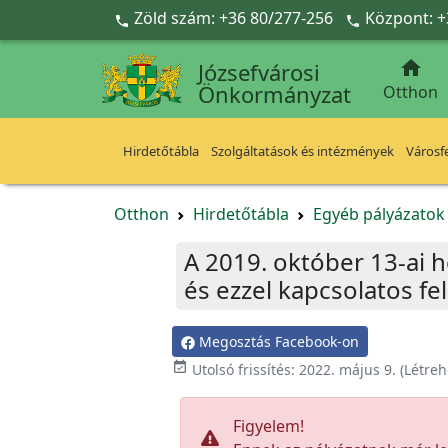
Ugrás a fő tartalomra
Zöld szám: +36 80/277-256
Központ: +



Józsefvárosi
Önkormányzat
Otthon
Hirdetőtábla
Szolgáltatások és intézmények
Városfe
Otthon
Hirdetőtábla
Egyéb pályázato
A 2019. október 13-ai h
és ezzel kapcsolatos fel
Megosztás Facebook-on

Utolsó frissítés:
2022. május 9.
(Létreh
Figyelem!