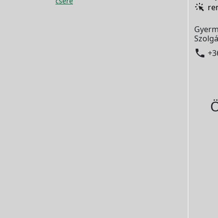
csere
re
Gyerm
Szolgá

+3
Ö