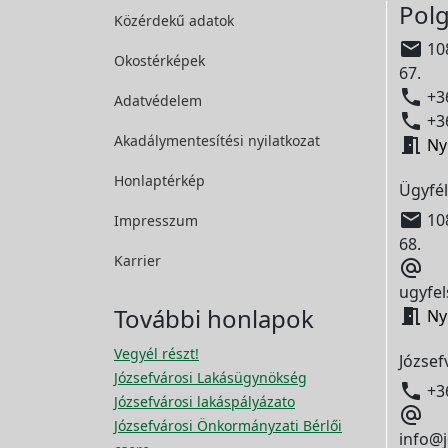
Polg
Közérdekű adatok

108
Okostérképek
67.

+36
Adatvédelem

+36
Akadálymentesítési
nyilatkozat

Ny
Honlaptérkép
Ügyfél

108
Impresszum
68.
Karrier

ugyfel
További honlapok

Ny
Vegyél részt!
József
Józsefvárosi Lakásügynökség

+3
Józsefvárosi lakáspályázato

Józsefvárosi Önkormányzati Bérlői
info@j