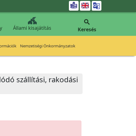


y
Állami kisajátítás
Keresés
formációk
Nemzetiségi Önkormányzatok
dó szállítási, rakodási