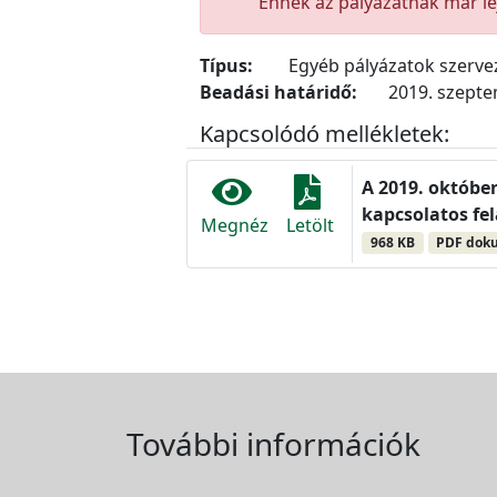
Ennek az pályázatnak már lej
Típus:
Egyéb pályázatok szerv
Beadási határidő:
2019. szepte
Kapcsolódó mellékletek:
A 2019. október
kapcsolatos fel
Megnéz
Letölt
968 KB
PDF dok
További információk