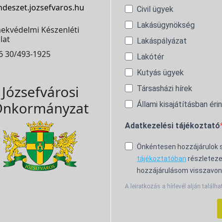
ndeszet.jozsefvaros.hu
Civil ügyek
Lakásügynökség
ekvédelmi Készenléti
lat
Lakáspályázat
6 30/493-1925
Lakótér
Kutyás ügyek
Józsefvárosi
Társasházi hírek
nkormányzat
Állami kisajátításban éri
Adatkezelési tájékoztató
Önkéntesen hozzájárulok
tájékoztatóban
részleteze
hozzájárulásom visszavon
A leiratkozás a hírlevél alján találha