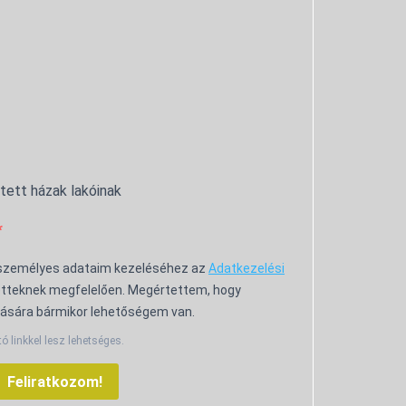
ntett házak lakóinak
 személyes adataim kezeléséhez az
Adatkezelési
tteknek megfelelően. Megértettem, hogy
ására bármikor lehetőségem van.
tó linkkel lesz lehetséges.
Feliratkozom!