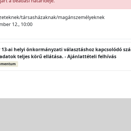
árt a beadási határideje.
ezeteknek/társasházaknak/magánszemélyeknek
mber 12., 10:00
 13-ai helyi önkormányzati választáshoz kapcsolódó száll
adatok teljes körű ellátása. - Ajánlattételi felhívás
umentum