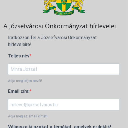
A Józsefvárosi Önkormányzat hírlevelei
Iratkozzon fel a Józsefvárosi Önkormányzat
hírleveleire!
Teljes név
Adja meg teljes nevét!
Email cím:
Adja meg az email címét!
Válassza ki azokat a témákat, amelyek érdeklik!