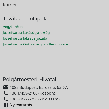
Karrier
További honlapok
Vegyél részt!
Józsefvárosi Lakásügynökség
Józsefvárosi lakáspályázato
Józsefvárosi Önkormányzati Bérlői csere
Polgármesteri Hivatal

1082 Budapest, Baross u. 63-67.

+36 1/459-2100 (Központ)

+36 80/277-256 (Zöld szám)

Nyitvatartás