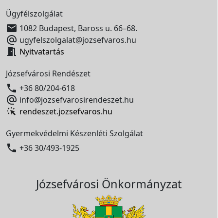
Ügyfélszolgálat

1082 Budapest, Baross u. 66–68.

ugyfelszolgalat@jozsefvaros.hu

Nyitvatartás
Józsefvárosi Rendészet

+36 80/204-618

info@jozsefvarosirendeszet.hu
rendeszet.jozsefvaros.hu
Gyermekvédelmi Készenléti Szolgálat

+36 30/493-1925
Józsefvárosi Önkormányzat