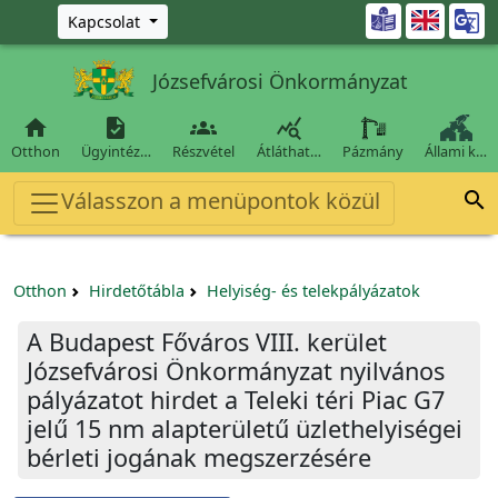
Ugrás a fő tartalomra

Kapcsolat
Józsefvárosi Önkormányzat




Otthon
Ügyintéz…
Részvétel
Átláthat…
Pázmány
Állami k…
Válasszon a menüpontok közül

Otthon
Hirdetőtábla
Helyiség- és telekpályázatok
A Budapest Főváros VIII. kerület
Józsefvárosi Önkormányzat nyilvános
pályázatot hirdet a Teleki téri Piac G7
jelű 15 nm alapterületű üzlethelyiségei
bérleti jogának megszerzésére