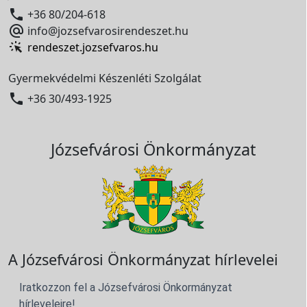

+36 80/204-618

info@jozsefvarosirendeszet.hu
rendeszet.jozsefvaros.hu
Gyermekvédelmi Készenléti Szolgálat

+36 30/493-1925
Józsefvárosi Önkormányzat
A Józsefvárosi Önkormányzat hírlevelei
Iratkozzon fel a Józsefvárosi Önkormányzat
hírleveleire!