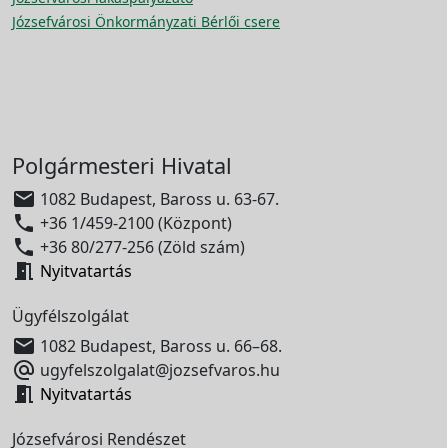
Józsefvárosi Önkormányzati Bérlői csere
Polgármesteri Hivatal

1082 Budapest, Baross u. 63-67.

+36 1/459-2100 (Központ)

+36 80/277-256 (Zöld szám)

Nyitvatartás
Ügyfélszolgálat

1082 Budapest, Baross u. 66–68.

ugyfelszolgalat@jozsefvaros.hu

Nyitvatartás
Józsefvárosi Rendészet