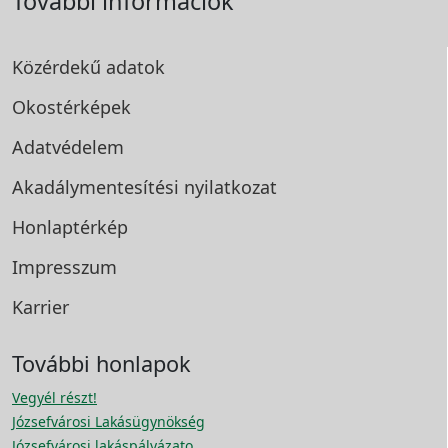
További információk
Közérdekű adatok
Okostérképek
Adatvédelem
Akadálymentesítési
nyilatkozat
Honlaptérkép
Impresszum
Karrier
További honlapok
Vegyél részt!
Józsefvárosi Lakásügynökség
Józsefvárosi lakáspályázato