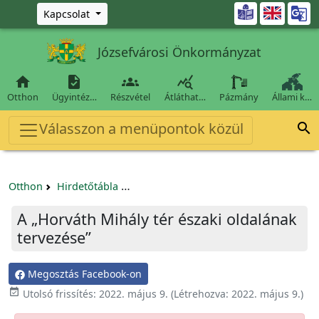
Ugrás a fő tartalomra

Kapcsolat
Józsefvárosi Önkormányzat




Otthon
Ügyintéz…
Részvétel
Átláthat…
Pázmány
Állami k…
Válasszon a menüpontok közül

Otthon
Hirdetőtábla
Egyéb pályázatok szervezeteknek/tá
A „Horváth Mihály tér északi oldalának
tervezése”
Megosztás Facebook-on

Utolsó frissítés:
2022. május 9.
(Létrehozva:
2022. május 9.
)