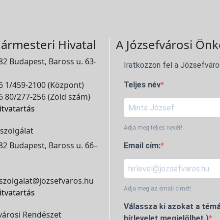
ármesteri Hivatal
A Józsefvárosi Önk
2 Budapest, Baross u. 63-
Iratkozzon fel a Józsefváro
 1/459-2100 (Központ)
Teljes név
 80/277-256 (Zöld szám)
itvatartás
Adja meg teljes nevét!
szolgálat
2 Budapest, Baross u. 66–
Email cím:
szolgalat@jozsefvaros.hu
Adja meg az email címét!
itvatartás
Válassza ki azokat a témá
városi Rendészet
hírlevelet megjelölhet.)