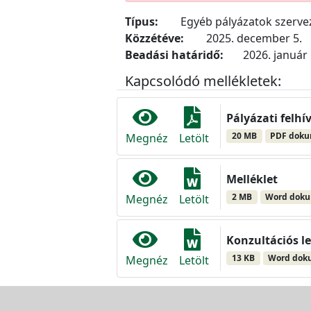
Típus:
Egyéb pályázatok szerv
Közzétéve:
2025. december 5.
Beadási határidő:
2026. január 
Kapcsolódó mellékletek:
Pályázati felhí
20 MB
PDF dok
Megnéz
Letölt
Melléklet
2 MB
Word dok
Megnéz
Letölt
Konzultációs l
13 KB
Word do
Megnéz
Letölt