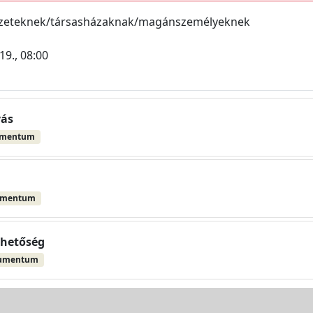
ezeteknek/társasházaknak/magánszemélyeknek
19., 08:00
vás
umentum
umentum
ehetőség
kumentum