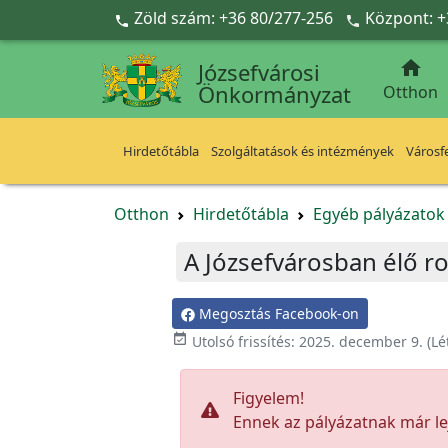
Ugrás a fő tartalomra
Zöld szám: +36 80/277-256
Központ: +



Józsefvárosi
Önkormányzat
Otthon
Hirdetőtábla
Szolgáltatások és intézmények
Városfe
Otthon
Hirdetőtábla
Egyéb pályázato
A Józsefvárosban élő r
Megosztás Facebook-on

Utolsó frissítés:
2025. december 9.
(Lé
Figyelem!
Ennek az pályázatnak már lej