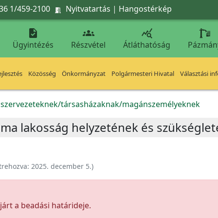
36 1/459-2100
Nyitvatartás
|
Hangostérkép




Ügyintézés
Részvétel
Átláthatóság
Pázmán
jlesztés
Közösség
Önkormányzat
Polgármesteri Hivatal
Választási in
k szervezeteknek/társasházaknak/magánszemélyeknek
oma lakosság helyzetének és szükséglet
trehozva:
2025. december 5.
)
árt a beadási határideje.