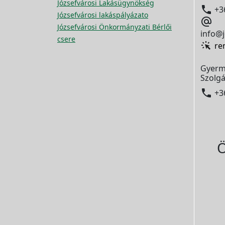
Józsefvárosi Lakásügynökség

+3
Józsefvárosi lakáspályázato

Józsefvárosi Önkormányzati Bérlői
info@j
csere
re
Gyerm
Szolgá

+3
Ö