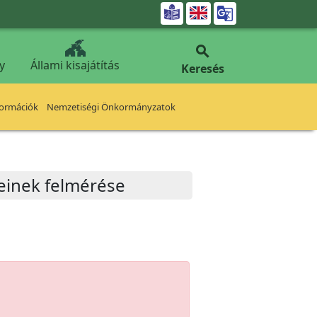


y
Állami kisajátítás
Keresés
formációk
Nemzetiségi Önkormányzatok
einek felmérése