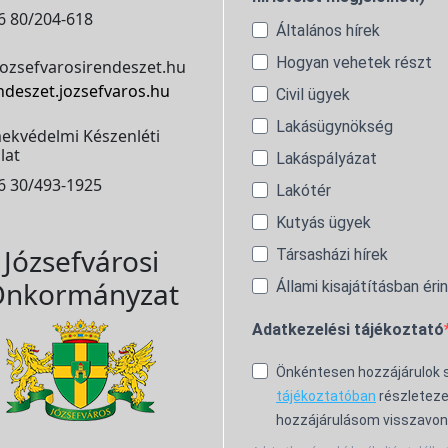
6 80/204-618
Általános hírek
Hogyan vehetek részt
ozsefvarosirendeszet.hu
ndeszet.jozsefvaros.hu
Civil ügyek
Lakásügynökség
ekvédelmi Készenléti
lat
Lakáspályázat
6 30/493-1925
Lakótér
Kutyás ügyek
Józsefvárosi
Társasházi hírek
nkormányzat
Állami kisajátításban éri
Adatkezelési tájékoztató
Önkéntesen hozzájárulok
tájékoztatóban
részleteze
hozzájárulásom visszavon