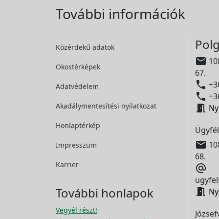
További információk
Polg
Közérdekű adatok

108
Okostérképek
67.

+36
Adatvédelem

+36
Akadálymentesítési
nyilatkozat

Ny
Honlaptérkép
Ügyfél

108
Impresszum
68.
Karrier

ugyfel
További honlapok

Ny
Vegyél részt!
József