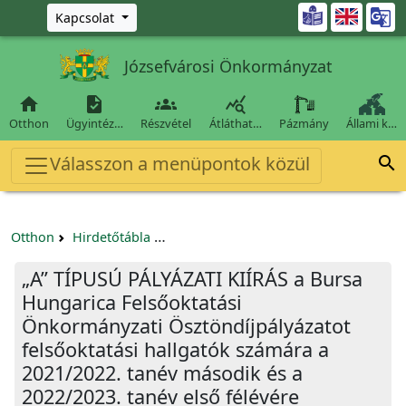
Ugrás a fő tartalomra

Kapcsolat
Józsefvárosi Önkormányzat




Otthon
Ügyintéz…
Részvétel
Átláthat…
Pázmány
Állami k…
Válasszon a menüpontok közül

Otthon
Hirdetőtábla
Egyéb pályázatok szervezeteknek/tá
„A” TÍPUSÚ PÁLYÁZATI KIÍRÁS a Bursa
Hungarica Felsőoktatási
Önkormányzati Ösztöndíjpályázatot
felsőoktatási hallgatók számára a
2021/2022. tanév második és a
2022/2023. tanév első félévére