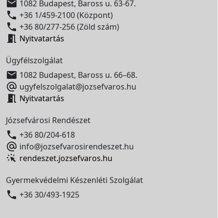

1082 Budapest, Baross u. 63-67.

+36 1/459-2100 (Központ)

+36 80/277-256 (Zöld szám)

Nyitvatartás
Ügyfélszolgálat

1082 Budapest, Baross u. 66–68.

ugyfelszolgalat@jozsefvaros.hu

Nyitvatartás
Józsefvárosi Rendészet

+36 80/204-618

info@jozsefvarosirendeszet.hu
rendeszet.jozsefvaros.hu
Gyermekvédelmi Készenléti Szolgálat

+36 30/493-1925