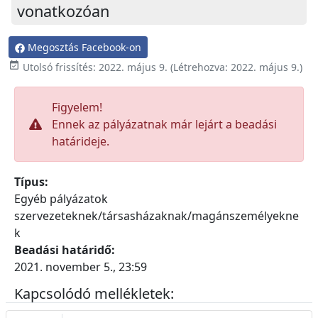
vonatkozóan
Megosztás Facebook-on

Utolsó frissítés:
2022. május 9.
(Létrehozva:
2022. május 9.
)
Figyelem!
Ennek az pályázatnak már lejárt a beadási
határideje.
Típus:
Egyéb pályázatok
szervezeteknek/társasházaknak/magánszemélyekne
k
Beadási határidő:
2021. november 5., 23:59
Kapcsolódó mellékletek: