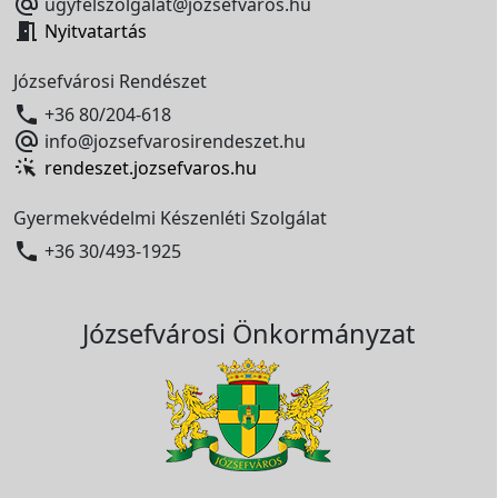

ugyfelszolgalat@jozsefvaros.hu

Nyitvatartás
Józsefvárosi Rendészet

+36 80/204-618

info@jozsefvarosirendeszet.hu
rendeszet.jozsefvaros.hu
Gyermekvédelmi Készenléti Szolgálat

+36 30/493-1925
Józsefvárosi Önkormányzat