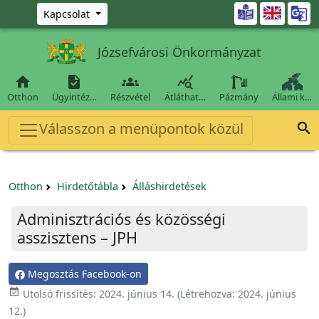
Ugrás a fő tartalomra

Kapcsolat
Józsefvárosi Önkormányzat




Otthon
Ügyintéz…
Részvétel
Átláthat…
Pázmány
Állami k…
Válasszon a menüpontok közül

Otthon
Hirdetőtábla
Álláshirdetések
Adminisztrációs és közösségi
asszisztens – JPH
Megosztás Facebook-on

Utolsó frissítés:
2024. június 14.
(Létrehozva:
2024. június
12.
)