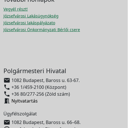
Vegyél részt!
Józsefvárosi Lakásügynökség
Józsefvárosi lakáspályázato
Józsefvárosi Önkormányzati Bérlői csere
Polgármesteri Hivatal

1082 Budapest, Baross u. 63-67.

+36 1/459-2100 (Központ)

+36 80/277-256 (Zöld szám)

Nyitvatartás
Ügyfélszolgálat

1082 Budapest, Baross u. 66–68.