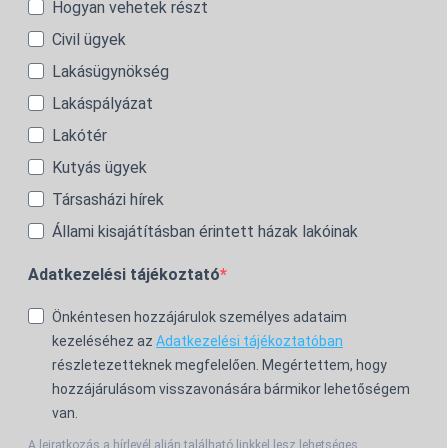
Hogyan vehetek részt
Civil ügyek
Lakásügynökség
Lakáspályázat
Lakótér
Kutyás ügyek
Társasházi hírek
Állami kisajátításban érintett házak lakóinak
Adatkezelési tájékoztató
Önkéntesen hozzájárulok személyes adataim
kezeléséhez az
Adatkezelési tájékoztatóban
részletezetteknek megfelelően. Megértettem, hogy
hozzájárulásom visszavonására bármikor lehetőségem
van.
A leiratkozás a hírlevél alján található linkkel lesz lehetséges.