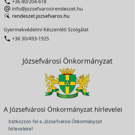

+36 80/204-618

info@jozsefvarosirendeszet.hu
rendeszet.jozsefvaros.hu
Gyermekvédelmi Készenléti Szolgálat

+36 30/493-1925
Józsefvárosi Önkormányzat
A Józsefvárosi Önkormányzat hírlevelei
Iratkozzon fel a Józsefvárosi Önkormányzat
hírleveleire!