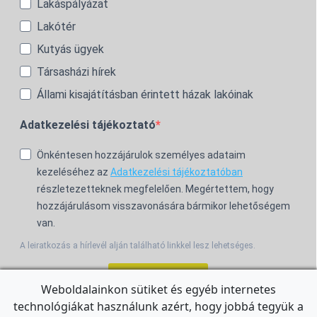
Lakáspályázat
Lakótér
Kutyás ügyek
Társasházi hírek
Állami kisajátításban érintett házak lakóinak
Adatkezelési tájékoztató
Önkéntesen hozzájárulok személyes adataim
kezeléséhez az
Adatkezelési tájékoztatóban
részletezetteknek megfelelően. Megértettem, hogy
hozzájárulásom visszavonására bármikor lehetőségem
van.
A leiratkozás a hírlevél alján található linkkel lesz lehetséges.
Feliratkozom!
Weboldalainkon sütiket és egyéb internetes
technológiákat használunk azért, hogy jobbá tegyük a
For the English Newsletter, click
HERE.