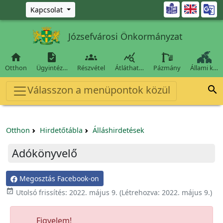
Ugrás a fő tartalomra

Kapcsolat
Józsefvárosi Önkormányzat




Otthon
Ügyintéz…
Részvétel
Átláthat…
Pázmány
Állami k…
Válasszon a menüpontok közül

Otthon
Hirdetőtábla
Álláshirdetések
Adókönyvelő
Megosztás Facebook-on

Utolsó frissítés:
2022. május 9.
(Létrehozva:
2022. május 9.
)
Figyelem!