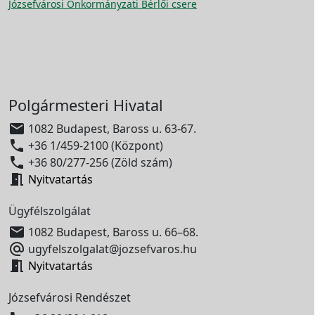
Józsefvárosi Önkormányzati Bérlői csere
Polgármesteri Hivatal

1082 Budapest, Baross u. 63-67.

+36 1/459-2100 (Központ)

+36 80/277-256 (Zöld szám)

Nyitvatartás
Ügyfélszolgálat

1082 Budapest, Baross u. 66–68.

ugyfelszolgalat@jozsefvaros.hu

Nyitvatartás
Józsefvárosi Rendészet