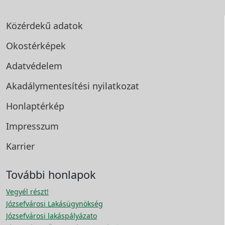
Közérdekű adatok
Okostérképek
Adatvédelem
Akadálymentesítési
nyilatkozat
Honlaptérkép
Impresszum
Karrier
További honlapok
Vegyél részt!
Józsefvárosi Lakásügynökség
Józsefvárosi lakáspályázato