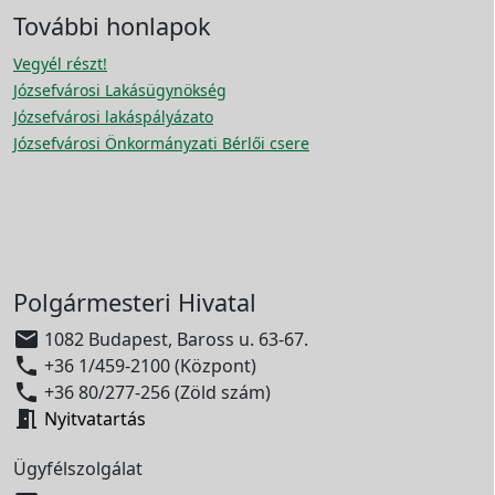
További honlapok
Vegyél részt!
Józsefvárosi Lakásügynökség
Józsefvárosi lakáspályázato
Józsefvárosi Önkormányzati Bérlői csere
Polgármesteri Hivatal

1082 Budapest, Baross u. 63-67.

+36 1/459-2100 (Központ)

+36 80/277-256 (Zöld szám)

Nyitvatartás
Ügyfélszolgálat