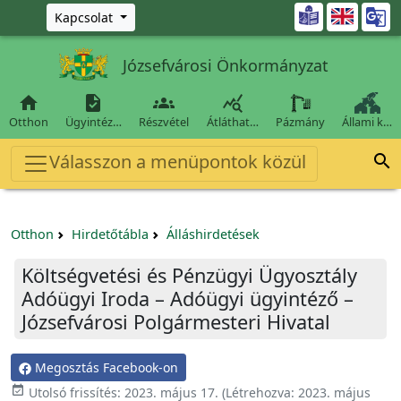
Ugrás a fő tartalomra

Kapcsolat
Józsefvárosi Önkormányzat




Otthon
Ügyintéz…
Részvétel
Átláthat…
Pázmány
Állami k…
Válasszon a menüpontok közül

Otthon
Hirdetőtábla
Álláshirdetések
Költségvetési és Pénzügyi Ügyosztály
Adóügyi Iroda – Adóügyi ügyintéző –
Józsefvárosi Polgármesteri Hivatal
Megosztás Facebook-on

Utolsó frissítés:
2023. május 17.
(Létrehozva:
2023. május