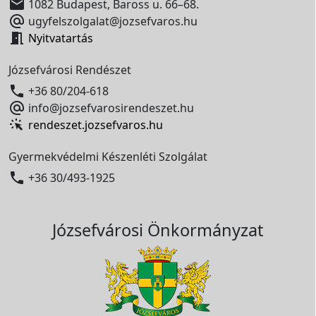

1082 Budapest, Baross u. 66–68.

ugyfelszolgalat@jozsefvaros.hu

Nyitvatartás
Józsefvárosi Rendészet

+36 80/204-618

info@jozsefvarosirendeszet.hu
rendeszet.jozsefvaros.hu
Gyermekvédelmi Készenléti Szolgálat

+36 30/493-1925
Józsefvárosi Önkormányzat