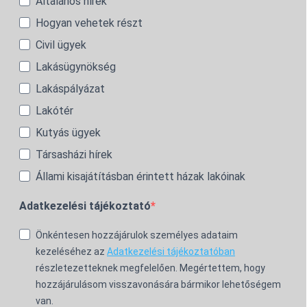
Általános hírek
Hogyan vehetek részt
Civil ügyek
Lakásügynökség
Lakáspályázat
Lakótér
Kutyás ügyek
Társasházi hírek
Állami kisajátításban érintett házak lakóinak
Adatkezelési tájékoztató
Önkéntesen hozzájárulok személyes adataim
kezeléséhez az
Adatkezelési tájékoztatóban
részletezetteknek megfelelően. Megértettem, hogy
hozzájárulásom visszavonására bármikor lehetőségem
van.