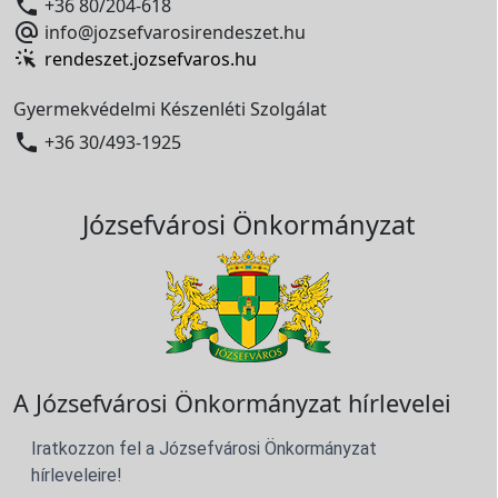

+36 80/204-618

info@jozsefvarosirendeszet.hu
rendeszet.jozsefvaros.hu
Gyermekvédelmi Készenléti Szolgálat

+36 30/493-1925
Józsefvárosi Önkormányzat
A Józsefvárosi Önkormányzat hírlevelei
Iratkozzon fel a Józsefvárosi Önkormányzat
hírleveleire!