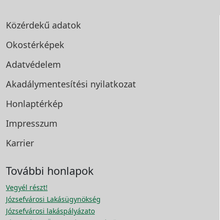
Közérdekű adatok
Okostérképek
Adatvédelem
Akadálymentesítési
nyilatkozat
Honlaptérkép
Impresszum
Karrier
További honlapok
Vegyél részt!
Józsefvárosi Lakásügynökség
Józsefvárosi lakáspályázato