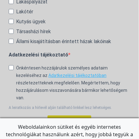
Lakáspályázat
Lakótér
Kutyás ügyek
Társasházi hírek
Állami kisajátításban érintett házak lakóinak
Adatkezelési tájékoztató
Önkéntesen hozzájárulok személyes adataim
kezeléséhez az
Adatkezelési tájékoztatóban
részletezetteknek megfelelően. Megértettem, hogy
hozzájárulásom visszavonására bármikor lehetőségem
van.
A leiratkozás a hírlevél alján található linkkel lesz lehetséges.
Feliratkozom!
Weboldalainkon sütiket és egyéb internetes
technológiákat használunk azért, hogy jobbá tegyük a
For the English Newsletter, click
HERE.