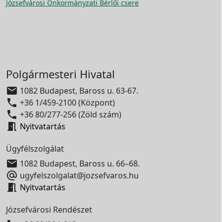
Józsefvárosi Önkormányzati Bérlői csere
Polgármesteri Hivatal

1082 Budapest, Baross u. 63-67.

+36 1/459-2100 (Központ)

+36 80/277-256 (Zöld szám)

Nyitvatartás
Ügyfélszolgálat

1082 Budapest, Baross u. 66–68.

ugyfelszolgalat@jozsefvaros.hu

Nyitvatartás
Józsefvárosi Rendészet