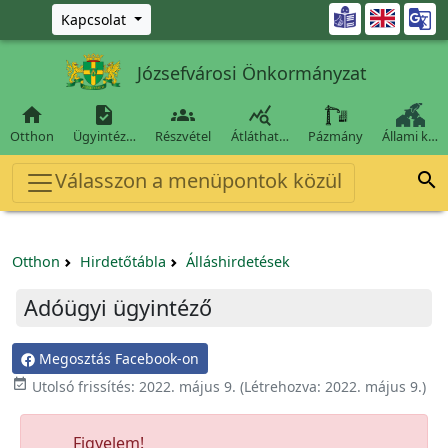
Ugrás a fő tartalomra

Kapcsolat
Józsefvárosi Önkormányzat




Otthon
Ügyintéz…
Részvétel
Átláthat…
Pázmány
Állami k…
Válasszon a menüpontok közül

Otthon
Hirdetőtábla
Álláshirdetések
Adóügyi ügyintéző
Megosztás Facebook-on

Utolsó frissítés:
2022. május 9.
(Létrehozva:
2022. május 9.
)
Figyelem!