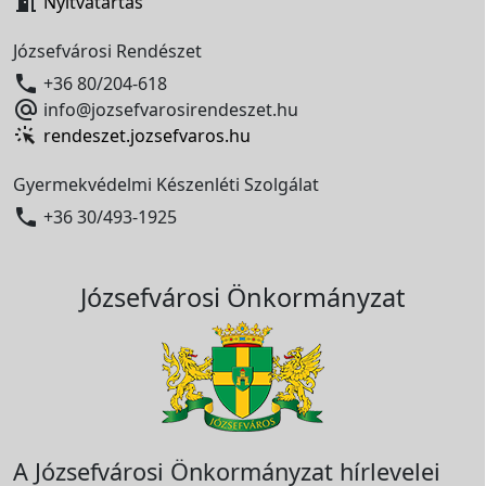

Nyitvatartás
Józsefvárosi Rendészet

+36 80/204-618

info@jozsefvarosirendeszet.hu
rendeszet.jozsefvaros.hu
Gyermekvédelmi Készenléti Szolgálat

+36 30/493-1925
Józsefvárosi Önkormányzat
A Józsefvárosi Önkormányzat hírlevelei