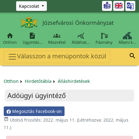
Ugrás a fő tartalomra

Kapcsolat
Józsefvárosi Önkormányzat




Otthon
Ügyintéz…
Részvétel
Átláthat…
Pázmány
Állami k…
Válasszon a menüpontok közül

Otthon
Hirdetőtábla
Álláshirdetések
Adóügyi ügyintéző
Megosztás Facebook-on

Utolsó frissítés:
2022. május 11.
(Létrehozva:
2022. május
11.
)