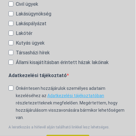
Civil ügyek
Lakásügynökség
Lakáspályázat
Lakótér
Kutyás ügyek
Társasházi hírek
Állami kisajátításban érintett házak lakóinak
Adatkezelési tájékoztató
Önkéntesen hozzájárulok személyes adataim
kezeléséhez az
Adatkezelési tájékoztatóban
részletezetteknek megfelelően. Megértettem, hogy
hozzájárulásom visszavonására bármikor lehetőségem
van.
A leiratkozás a hírlevél alján található linkkel lesz lehetséges.