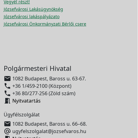
Vegyél részt!
Józsefvárosi Lakásügynökség
Józsefvárosi lakáspályázato
Józsefvárosi Önkormányzati Bérlői csere
Polgármesteri Hivatal

1082 Budapest, Baross u. 63-67.

+36 1/459-2100 (Központ)

+36 80/277-256 (Zöld szám)

Nyitvatartás
Ügyfélszolgálat

1082 Budapest, Baross u. 66–68.

ugyfelszolgalat@jozsefvaros.hu