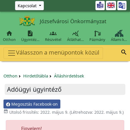
Ugrás a fő tartalomra

Kapcsolat
Józsefvárosi Önkormányzat




Otthon
Ügyintéz…
Részvétel
Átláthat…
Pázmány
Állami k…
Válasszon a menüpontok közül

Otthon
Hirdetőtábla
Álláshirdetések
Adóügyi ügyintéző
Megosztás Facebook-on

Utolsó frissítés:
2022. május 9.
(Létrehozva:
2022. május 9.
)
Figyelem!