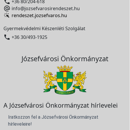

+36 80/204-618

info@jozsefvarosirendeszet.hu
rendeszet.jozsefvaros.hu
Gyermekvédelmi Készenléti Szolgálat

+36 30/493-1925
Józsefvárosi Önkormányzat
A Józsefvárosi Önkormányzat hírlevelei
Iratkozzon fel a Józsefvárosi Önkormányzat
hírleveleire!