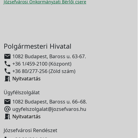
Józsefvárosi Önkormányzati Bérlői csere
Polgármesteri Hivatal

1082 Budapest, Baross u. 63-67.

+36 1/459-2100 (Központ)

+36 80/277-256 (Zöld szám)

Nyitvatartás
Ügyfélszolgálat

1082 Budapest, Baross u. 66–68.

ugyfelszolgalat@jozsefvaros.hu

Nyitvatartás
Józsefvárosi Rendészet