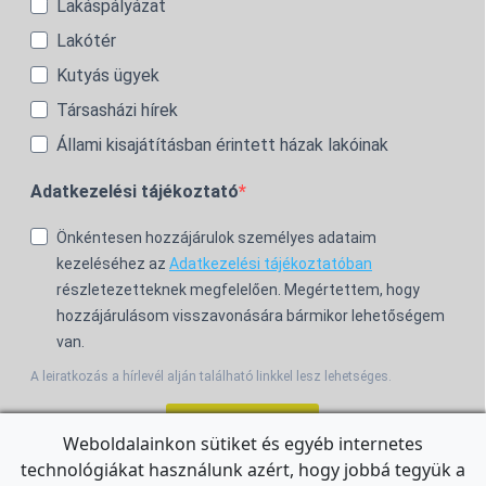
Lakáspályázat
Lakótér
Kutyás ügyek
Társasházi hírek
Állami kisajátításban érintett házak lakóinak
Adatkezelési tájékoztató
Önkéntesen hozzájárulok személyes adataim
kezeléséhez az
Adatkezelési tájékoztatóban
részletezetteknek megfelelően. Megértettem, hogy
hozzájárulásom visszavonására bármikor lehetőségem
van.
A leiratkozás a hírlevél alján található linkkel lesz lehetséges.
Feliratkozom!
Weboldalainkon sütiket és egyéb internetes
technológiákat használunk azért, hogy jobbá tegyük a
For the English Newsletter, click
HERE.