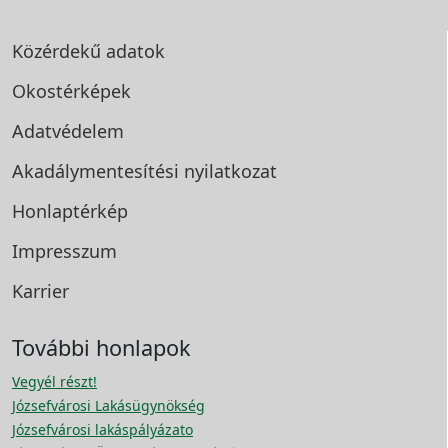
Közérdekű adatok
Okostérképek
Adatvédelem
Akadálymentesítési
nyilatkozat
Honlaptérkép
Impresszum
Karrier
További honlapok
Vegyél részt!
Józsefvárosi Lakásügynökség
Józsefvárosi lakáspályázato