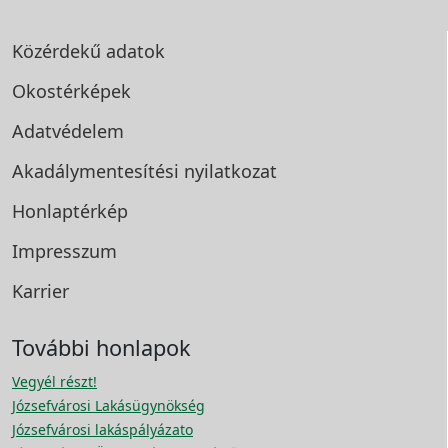
Közérdekű adatok
Okostérképek
Adatvédelem
Akadálymentesítési
nyilatkozat
Honlaptérkép
Impresszum
Karrier
További honlapok
Vegyél részt!
Józsefvárosi Lakásügynökség
Józsefvárosi lakáspályázato