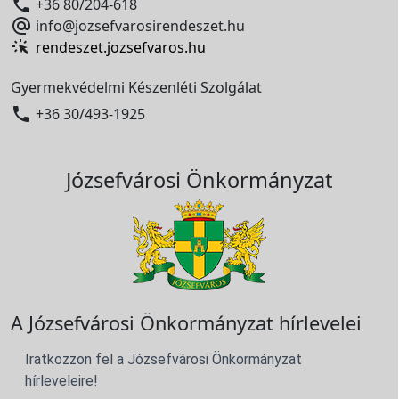

+36 80/204-618

info@jozsefvarosirendeszet.hu
rendeszet.jozsefvaros.hu
Gyermekvédelmi Készenléti Szolgálat

+36 30/493-1925
Józsefvárosi Önkormányzat
A Józsefvárosi Önkormányzat hírlevelei
Iratkozzon fel a Józsefvárosi Önkormányzat
hírleveleire!