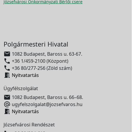
Józsefvárosi Önkormányzati Bérlői csere
Polgármesteri Hivatal

1082 Budapest, Baross u. 63-67.

+36 1/459-2100 (Központ)

+36 80/277-256 (Zöld szám)

Nyitvatartás
Ügyfélszolgálat

1082 Budapest, Baross u. 66–68.

ugyfelszolgalat@jozsefvaros.hu

Nyitvatartás
Józsefvárosi Rendészet