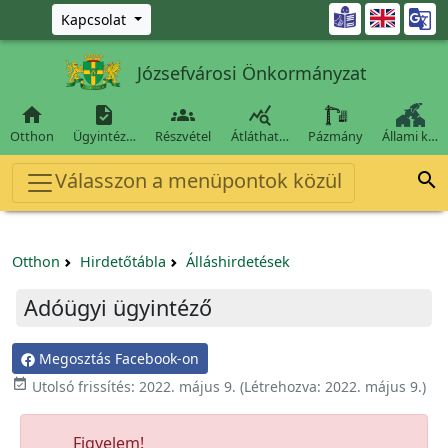
Ugrás a fő tartalomra

Kapcsolat
Józsefvárosi Önkormányzat




Otthon
Ügyintéz…
Részvétel
Átláthat…
Pázmány
Állami k…
Válasszon a menüpontok közül

Otthon
Hirdetőtábla
Álláshirdetések
Adóügyi ügyintéző
Megosztás Facebook-on

Utolsó frissítés:
2022. május 9.
(Létrehozva:
2022. május 9.
)
Figyelem!