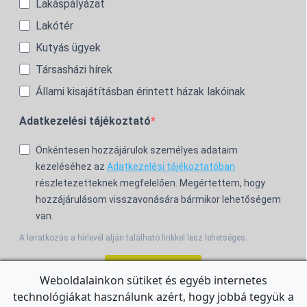
Lakáspályázat
Lakótér
Kutyás ügyek
Társasházi hírek
Állami kisajátításban érintett házak lakóinak
Adatkezelési tájékoztató
Önkéntesen hozzájárulok személyes adataim
kezeléséhez az
Adatkezelési tájékoztatóban
részletezetteknek megfelelően. Megértettem, hogy
hozzájárulásom visszavonására bármikor lehetőségem
van.
A leiratkozás a hírlevél alján található linkkel lesz lehetséges.
Feliratkozom!
Weboldalainkon sütiket és egyéb internetes
technológiákat használunk azért, hogy jobbá tegyük a
For the English Newsletter, click
HERE.