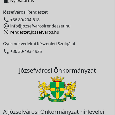

Nyitvatartás
Józsefvárosi Rendészet

+36 80/204-618

info@jozsefvarosirendeszet.hu
rendeszet.jozsefvaros.hu
Gyermekvédelmi Készenléti Szolgálat

+36 30/493-1925
Józsefvárosi Önkormányzat
A Józsefvárosi Önkormányzat hírlevelei