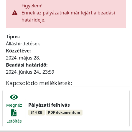
Figyelem!
Ennek az pályázatnak már lejárt a beadási
határideje.
Típus:
Álláshirdetések
Közzétéve:
2024. május 28.
Beadási határidő:
2024. június 24., 23:59
Kapcsolódó mellékletek:
Pályázati felhívás
Megnéz
314 KB
PDF dokumentum
Letöltés