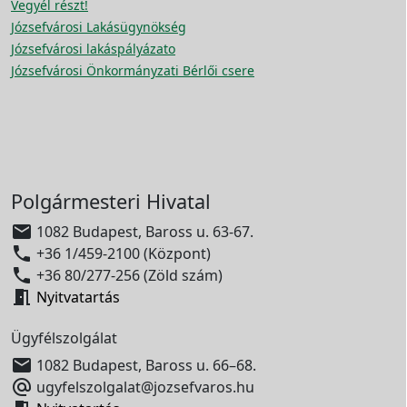
Vegyél részt!
Józsefvárosi Lakásügynökség
Józsefvárosi lakáspályázato
Józsefvárosi Önkormányzati Bérlői csere
Polgármesteri Hivatal

1082 Budapest, Baross u. 63-67.

+36 1/459-2100 (Központ)

+36 80/277-256 (Zöld szám)

Nyitvatartás
Ügyfélszolgálat

1082 Budapest, Baross u. 66–68.

ugyfelszolgalat@jozsefvaros.hu