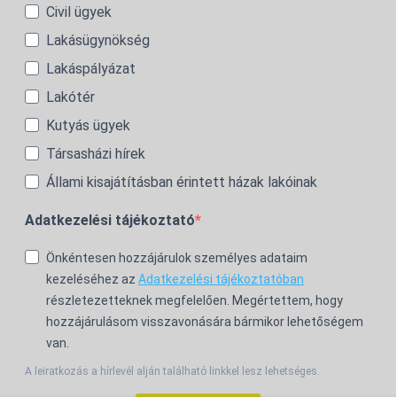
Civil ügyek
Lakásügynökség
Lakáspályázat
Lakótér
Kutyás ügyek
Társasházi hírek
Állami kisajátításban érintett házak lakóinak
Adatkezelési tájékoztató
Önkéntesen hozzájárulok személyes adataim
kezeléséhez az
Adatkezelési tájékoztatóban
részletezetteknek megfelelően. Megértettem, hogy
hozzájárulásom visszavonására bármikor lehetőségem
van.
A leiratkozás a hírlevél alján található linkkel lesz lehetséges.