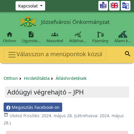
Ugrás a fő tartalomra

Kapcsolat
Józsefvárosi Önkormányzat




Otthon
Ügyintéz…
Részvétel
Átláthat…
Pázmány
Állami k…
Válasszon a menüpontok közül

Otthon
Hirdetőtábla
Álláshirdetések
Adóügyi végrehajtó – JPH
Megosztás Facebook-on

Utolsó frissítés:
2024. május 28.
(Létrehozva:
2024. május
28.
)