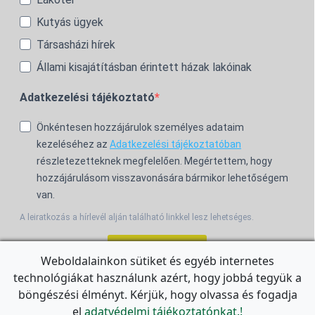
Kutyás ügyek
Társasházi hírek
Állami kisajátításban érintett házak lakóinak
Adatkezelési tájékoztató
Önkéntesen hozzájárulok személyes adataim
kezeléséhez az
Adatkezelési tájékoztatóban
részletezetteknek megfelelően. Megértettem, hogy
hozzájárulásom visszavonására bármikor lehetőségem
van.
A leiratkozás a hírlevél alján található linkkel lesz lehetséges.
Feliratkozom!
Weboldalainkon sütiket és egyéb internetes
technológiákat használunk azért, hogy jobbá tegyük a
For the English Newsletter, click
HERE.
böngészési élményt. Kérjük, hogy olvassa és fogadja
el
adatvédelmi tájékoztatónkat.!