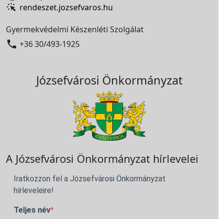
rendeszet.jozsefvaros.hu
Gyermekvédelmi Készenléti Szolgálat

+36 30/493-1925
Józsefvárosi Önkormányzat
A Józsefvárosi Önkormányzat hírlevelei
Iratkozzon fel a Józsefvárosi Önkormányzat
hírleveleire!
Teljes név