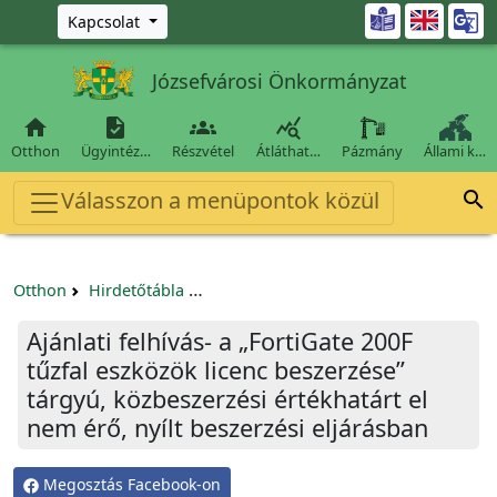
Ugrás a fő tartalomra

Kapcsolat
Józsefvárosi Önkormányzat




Otthon
Ügyintéz…
Részvétel
Átláthat…
Pázmány
Állami k…
Válasszon a menüpontok közül

Otthon
Hirdetőtábla
Beszerzési és közbeszerzési eljárások
Ajánlati felhívás- a „FortiGate 200F
tűzfal eszközök licenc beszerzése”
tárgyú, közbeszerzési értékhatárt el
nem érő, nyílt beszerzési eljárásban
Megosztás Facebook-on