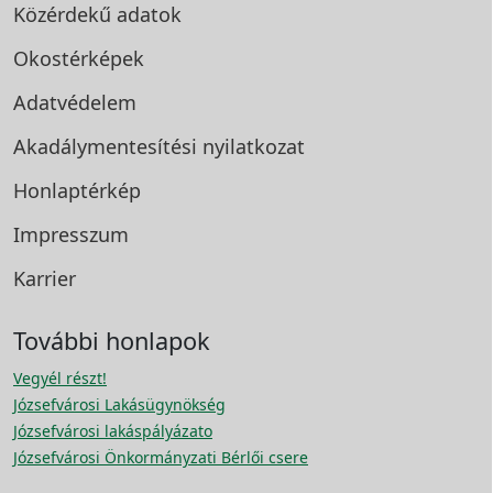
Közérdekű adatok
Okostérképek
Adatvédelem
Akadálymentesítési
nyilatkozat
Honlaptérkép
Impresszum
Karrier
További honlapok
Vegyél részt!
Józsefvárosi Lakásügynökség
Józsefvárosi lakáspályázato
Józsefvárosi Önkormányzati Bérlői csere