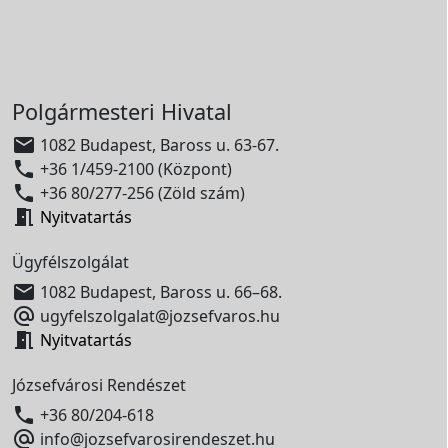
Polgármesteri Hivatal

1082 Budapest, Baross u. 63-67.

+36 1/459-2100 (Központ)

+36 80/277-256 (Zöld szám)

Nyitvatartás
Ügyfélszolgálat

1082 Budapest, Baross u. 66–68.

ugyfelszolgalat@jozsefvaros.hu

Nyitvatartás
Józsefvárosi Rendészet

+36 80/204-618

info@jozsefvarosirendeszet.hu