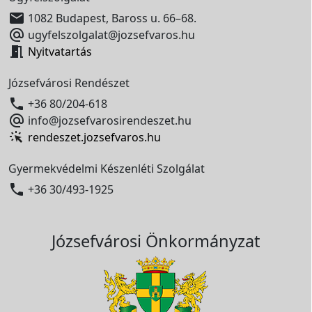

1082 Budapest, Baross u. 66–68.

ugyfelszolgalat@jozsefvaros.hu

Nyitvatartás
Józsefvárosi Rendészet

+36 80/204-618

info@jozsefvarosirendeszet.hu
rendeszet.jozsefvaros.hu
Gyermekvédelmi Készenléti Szolgálat

+36 30/493-1925
Józsefvárosi Önkormányzat