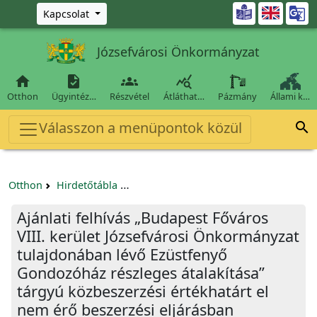
Ugrás a fő tartalomra

Kapcsolat
Józsefvárosi Önkormányzat




Otthon
Ügyintéz…
Részvétel
Átláthat…
Pázmány
Állami k…
Válasszon a menüpontok közül

Otthon
Hirdetőtábla
Beszerzési és közbeszerzési eljárások
Ajánlati felhívás „Budapest Főváros
VIII. kerület Józsefvárosi Önkormányzat
tulajdonában lévő Ezüstfenyő
Gondozóház részleges átalakítása”
tárgyú közbeszerzési értékhatárt el
nem érő beszerzési eljárásban