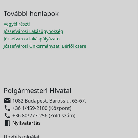
További honlapok
Vegyél részt!
Józsefvárosi Lakásügynökség
Józsefvárosi lakáspályázato
Józsefvárosi Önkormányzati Bérlői csere
Polgármesteri Hivatal

1082 Budapest, Baross u. 63-67.

+36 1/459-2100 (Központ)

+36 80/277-256 (Zöld szám)

Nyitvatartás
Ügyfélszolgálat