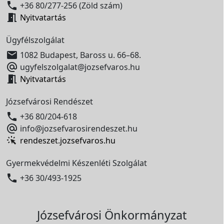

+36 80/277-256 (Zöld szám)

Nyitvatartás
Ügyfélszolgálat

1082 Budapest, Baross u. 66–68.

ugyfelszolgalat@jozsefvaros.hu

Nyitvatartás
Józsefvárosi Rendészet

+36 80/204-618

info@jozsefvarosirendeszet.hu
rendeszet.jozsefvaros.hu
Gyermekvédelmi Készenléti Szolgálat

+36 30/493-1925
Józsefvárosi Önkormányzat