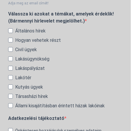
Adja meg az email címét!
Válassza ki azokat a témákat, amelyek érdeklik!
(Bármennyi hírlevelet megjelölhet.)
Általános hírek
Hogyan vehetek részt
Civil ügyek
Lakásügynökség
Lakáspályázat
Lakótér
Kutyás ügyek
Társasházi hírek
Állami kisajátításban érintett házak lakóinak
Adatkezelési tájékoztató
Önkéntesen hozzájárulok személyes adataim