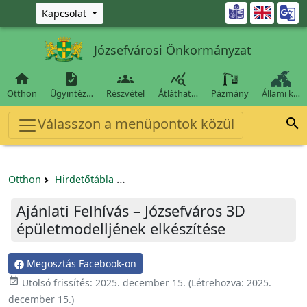
Ugrás a fő tartalomra

Kapcsolat
Józsefvárosi Önkormányzat




Otthon
Ügyintéz…
Részvétel
Átláthat…
Pázmány
Állami k…
Válasszon a menüpontok közül

Otthon
Hirdetőtábla
Beszerzési és közbeszerzési eljárások
Ajánlati Felhívás – Józsefváros 3D
épületmodelljének elkészítése
Megosztás Facebook-on

Utolsó frissítés:
2025. december 15.
(Létrehozva:
2025.
december 15.
)