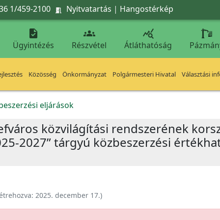
36 1/459-2100
Nyitvatartás
|
Hangostérkép




Ügyintézés
Részvétel
Átláthatóság
Pázmán
jlesztés
Közösség
Önkormányzat
Polgármesteri Hivatal
Választási in
beszerzési eljárások
zsefváros közvilágítási rendszerének kor
25-2027” tárgyú közbeszerzési értékhat
étrehozva:
2025. december 17.
)