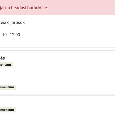
árt a beadási határideje.
ési eljárások
 10., 12:00
vás
mentum
kumentum
kumentum