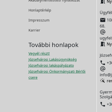
Akadálymentesítési
nyilatkozat

Ny
Honlaptérkép
Ügyfél

108
Impresszum
68.
Karrier

ugyfel
További honlapok

Ny
Vegyél részt!
József
Józsefvárosi Lakásügynökség

+3
Józsefvárosi lakáspályázato

Józsefvárosi Önkormányzati Bérlői
info@j
csere
re
Gyerm
Szolgá

+3