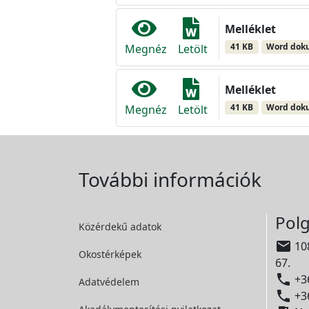
Melléklet
41 KB
Word do
Megnéz
Letölt
Melléklet
41 KB
Word do
Megnéz
Letölt
További információk
Polg
Közérdekű adatok

108
Okostérképek
67.

+36
Adatvédelem

+36