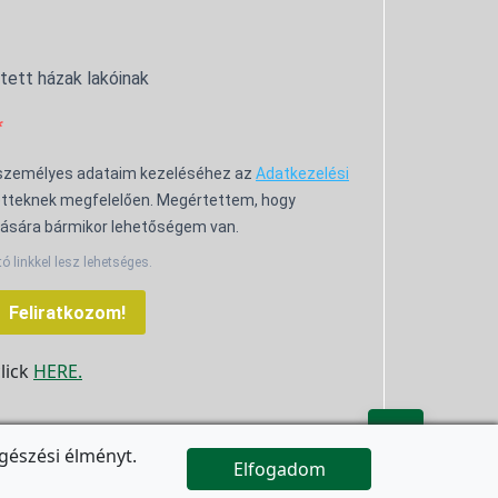
ntett házak lakóinak
 személyes adataim kezeléséhez az
Adatkezelési
tteknek megfelelően. Megértettem, hogy
ására bármikor lehetőségem van.
tó linkkel lesz lehetséges.
Feliratkozom!
click
HERE.

gészési élményt.
Elfogadom