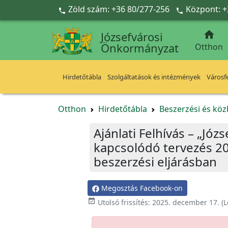
Ugrás a fő tartalomra
Zöld szám: +36 80/277-256
Központ: +



Józsefvárosi
Önkormányzat
Otthon
Hirdetőtábla
Szolgáltatások és intézmények
Városfe
Otthon
Hirdetőtábla
Beszerzési és köz
Ajánlati Felhívás – „Jó
kapcsolódó tervezés 20
beszerzési eljárásban
Megosztás Facebook-on

Utolsó frissítés:
2025. december 17.
(L