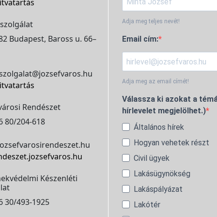
itvatartás
Adja meg teljes nevét!
szolgálat
2 Budapest, Baross u. 66–
Email cím:
szolgalat@jozsefvaros.hu
Adja meg az email címét!
itvatartás
Válassza ki azokat a témá
városi Rendészet
hírlevelet megjelölhet.)
6 80/204-618
Általános hírek
Hogyan vehetek részt
ozsefvarosirendeszet.hu
ndeszet.jozsefvaros.hu
Civil ügyek
Lakásügynökség
ekvédelmi Készenléti
lat
Lakáspályázat
6 30/493-1925
Lakótér