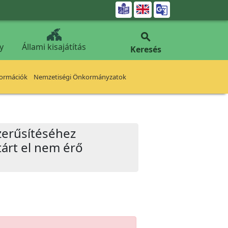


y
Állami kisajátítás
Keresés
formációk
Nemzetiségi Önkormányzatok
szerűsítéséhez
árt el nem érő