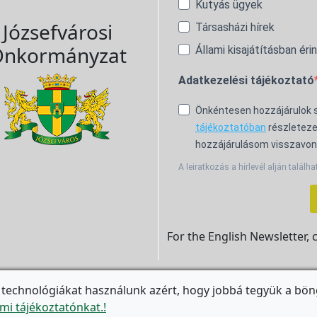
Kutyás ügyek
Józsefvárosi
Társasházi hírek
nkormányzat
Állami kisajátításban éri
Adatkezelési tájékoztató
Önkéntesen hozzájárulok
tájékoztatóban
részleteze
hozzájárulásom visszavon
A leiratkozás a hírlevél alján találha
For the English Newsletter, 
 technológiákat használunk azért, hogy jobbá tegyük a bön

mi tájékoztatónkat.!