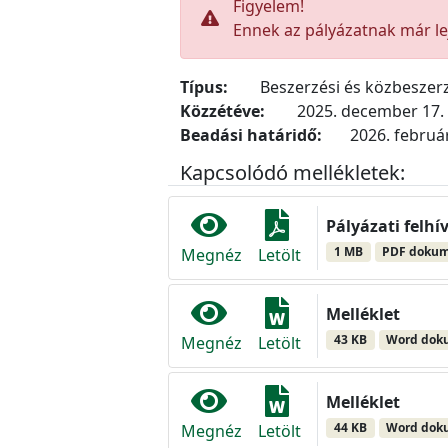
Figyelem!
Ennek az pályázatnak már lej
Típus:
Beszerzési és közbeszerz
Közzétéve:
2025. december 17.
Beadási határidő:
2026. február
Kapcsolódó mellékletek:
Pályázati felhí
1 MB
PDF doku
Megnéz
Letölt
Melléklet
43 KB
Word do
Megnéz
Letölt
Melléklet
44 KB
Word do
Megnéz
Letölt