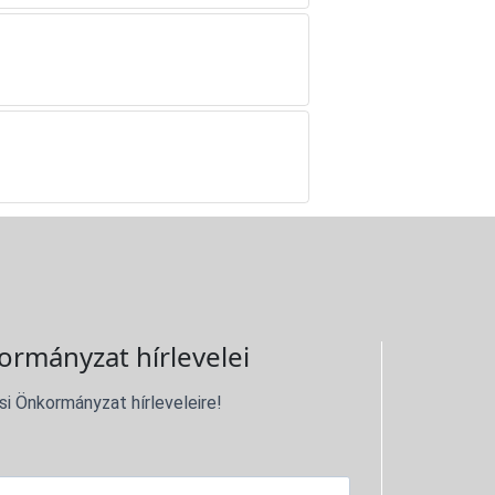
ormányzat hírlevelei
si Önkormányzat hírleveleire!