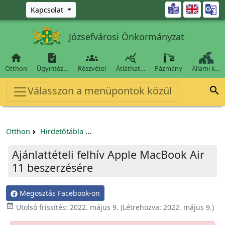
Ugrás a fő tartalomra

Kapcsolat
Józsefvárosi Önkormányzat




Otthon
Ügyintéz…
Részvétel
Átláthat…
Pázmány
Állami k…
Válasszon a menüpontok közül

Otthon
Hirdetőtábla
Beszerzési és közbeszerzési eljárások
Ajánlattételi felhív Apple MacBook Air
11 beszerzésére
Megosztás Facebook-on

Utolsó frissítés:
2022. május 9.
(Létrehozva:
2022. május 9.
)