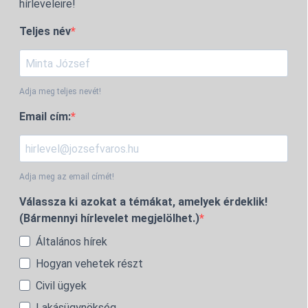
hírleveleire!
Teljes név
Adja meg teljes nevét!
Email cím:
Adja meg az email címét!
Válassza ki azokat a témákat, amelyek érdeklik!
(Bármennyi hírlevelet megjelölhet.)
Általános hírek
Hogyan vehetek részt
Civil ügyek
Lakásügynökség