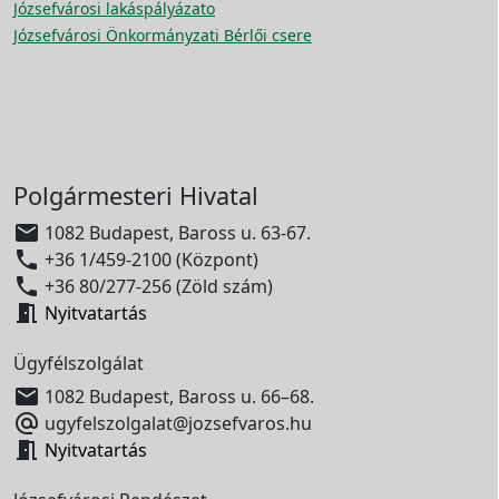
Józsefvárosi lakáspályázato
Józsefvárosi Önkormányzati Bérlői csere
Polgármesteri Hivatal

1082 Budapest, Baross u. 63-67.

+36 1/459-2100 (Központ)

+36 80/277-256 (Zöld szám)

Nyitvatartás
Ügyfélszolgálat

1082 Budapest, Baross u. 66–68.

ugyfelszolgalat@jozsefvaros.hu

Nyitvatartás