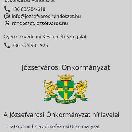
Józsefvárosi Rendészet

+36 80/204-618

info@jozsefvarosirendeszet.hu
rendeszet.jozsefvaros.hu
Gyermekvédelmi Készenléti Szolgálat

+36 30/493-1925
Józsefvárosi Önkormányzat
A Józsefvárosi Önkormányzat hírlevelei
Iratkozzon fel a Józsefvárosi Önkormányzat